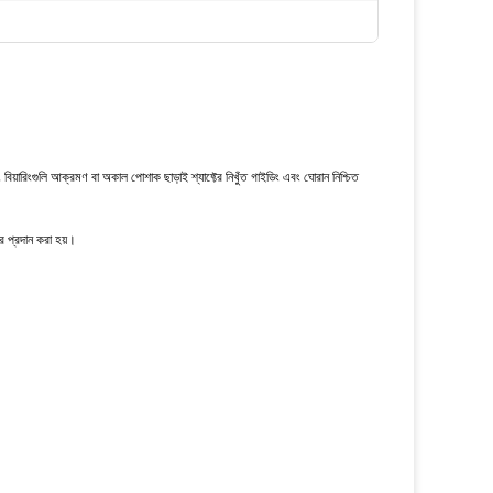
য়ারিংগুলি আক্রমণ বা অকাল পোশাক ছাড়াই শ্যাফ্টের নিখুঁত গাইডিং এবং ঘোরান নিশ্চিত
্র প্রদান করা হয়।