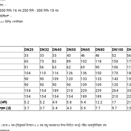
মা: -
 200 মিমিঃ 16 বার 250 মিমি - 300 মিমিঃ 10 বার
রিসীমা*: -
২০ ডিগ্রি সেলসিয়াস
DN25
DN32
DN40
DN50
DN65
DN80
DN100
D
33
33
33
43
46
46
52
56
65
73
82
89
102
118
150
17
51
56
63
62
69
90
106
11
104
110
116
126
136
150
170
18
90
90
109
120
133
133
143
19
90
90
90
90
109
109
120
13
154
154
189
210
229
229
264
33
154
154
154
154
189
189
210
22
(গুলি)
5.2
5.2
4.9
5.8
9.4
12.2
17
21
্রাম (d)
3.7
3.7
3.4
4.3
5.9
7.7
9.7
13
.৫ থেকে ৮ বার (স্ট্যান্ডার্ড হিসাবে ৫.৫ বার বায়ু সরবরাহের উপর ভিত্তি করে) শরীর অ্যালুমিনিয়াম খাদ
তাপমাত্রা