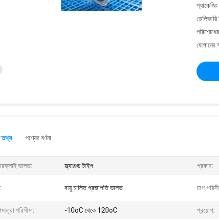
প্যাকেজিং
ডেলিভারি 
পরিশোধের 
যোগানের ক
 তথ্য
পণ্যের বর্ণনা
টারফ্লাই ভালভ:
ফ্ল্যাঞ্জড টাইপ
প্রকার:
:
বায়ু চালিত প্রজাপতি ভালভ
চাপ পরিসী
মাত্রা পরিসীমা:
-10oC থেকে 120oC
প্রয়োগ: