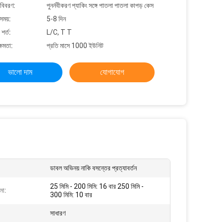
 বিবরণ:
পুনর্নবীকরণ প্যাকিং সঙ্গে পাতলা পাতলা কাপড় কেস
সময়:
5-8 দিন
শর্ত:
L/C, T T
্ষমতা:
প্রতি মাসে 1000 ইউনিট
ভালো দাম
যোগাযোগ
ডাবল অভিনয় নাকি বসন্তের প্রত্যাবর্তন
25 মিমি - 200 মিমি: 16 বার 250 মিমি -
মা:
300 মিমি: 10 বার
সাধারণ