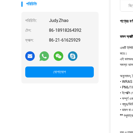
পরিচিতি
বিশ
পরিচিতি:
Judy.Zhao
পণ্যের বর্
টেল:
86-18918264392
ডাবল অ্যাক্
ফ্যাক্স:
86-21-61625929
একটি ইপিডি
করে।
এই ভালভগুল
সমস্ত ভালভ
যোগাযোগ
অনুমোদন, ব
• WRAS অ
• PN6/10/1
• ইপোক্সি 
• সম্পূর্ণ 
• নামুর/ভ
• ডাবল বা 
** শুধুমা
চাপ ও তাপম