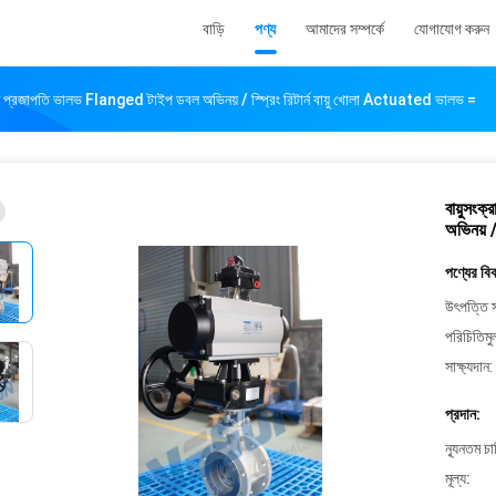
বাড়ি
পণ্য
আমাদের সম্পর্কে
যোগাযোগ করুন
 প্রজাপতি ভালভ Flanged টাইপ ডবল অভিনয় / স্প্রিং রিটার্ন বায়ু খোলা Actuated ভালভ =
বায়ুসং
অভিনয় /
পণ্যের বি
উৎপত্তি স
পরিচিতিমু
সাক্ষ্যদান:
প্রদান:
ন্যূনতম চ
মূল্য: