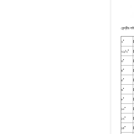
কেন্দ্রীয
২"
২১/২"
৩"
৪"
৫"
৬"
৮"
১০"
১২"
১৪"