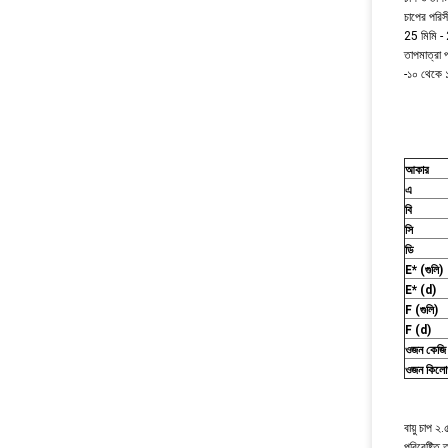
চাপের পরিসী
25 মিমি -
তাপমাত্রা প
-১০ থেকে ১
আকার
এ
বি
সি
ডি
E* (গুলি)
E* (d)
F (গুলি)
F (d)
ওজন কেজি 
ওজন কিলোগ
বায়ু চাপ ২
পরিবেষ্টিত 