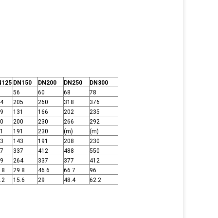
N125
DN150
DN200
DN250
DN300
56
60
68
78
4
205
260
318
376
9
131
166
202
235
0
200
230
266
292
1
191
230
(m)
(m)
3
143
191
208
230
7
337
412
488
550
9
264
337
377
412
.8
29.8
46.6
66.7
96
.2
15.6
29
48.4
62.2