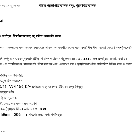
েষভাবে তুলে ধরা:
বাটার প্রজাপতি ভালভ বন্ধ
,
প্রবাহিত ভালভ
ণনা
টিং বা স্প্রিং রিটার্ন ফাংশন সহ বায়ু চালিত প্রজাপতি ভালভ
এম আস্তরণের সাথে সাধারণ ব্যবহারের ভালভ, কম রক্ষণাবেক্ষণের সাথে একটি দীর্ঘ জীবন সরবরাহ করে। স্ব-লুব্রিকেটিং বি
ি সম্পূর্ণরূপে একক (প্রস্রাব রিটার্ন) বা ডাবল-অ্যাকশন বায়ুসংক্রান্ত actuators সঙ্গে একত্রিত সরবরাহ করা হয়।
 এবং অ্যাক্টিভেশন প্যাকেজগুলি পরীক্ষা করা হয় এবং প্রেরণের আগে অ্যাক্টিভেশনগুলির কার্যকারিতা নিশ্চিত করে শংসাপত
ৈশিষ্ট্য এবং উপকারিতা
নুমোদিত ভালভ**
6, ANSI 150, D/E ফ্ল্যাঞ্জের মধ্যে ওয়েফার ফিটিংয়ের জন্য উপযুক্ত
লেপযুক্ত শরীর
একত্রিত প্যাকেজ
িডিই ৩৮৪৫-এর সাথে এয়ার সংযোগ
একক (প্রস্রাব রিটার্ন) অভিনয় actuator
ত্র 50mm - 300mm, বিকল্পের জন্য যোগাযোগ বিক্রয়
াত্রা