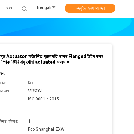
Bengali
খবর
উদ্ধৃতির জন্য আবেদন
ক্রান্ত Actuator পরিচালিত প্রজাপতি ভালভ Flanged টাইপ ডবল
 স্প্রিং রিটার্ন বায়ু খোলা actuated ভালভ =
বরণ:
্থল:
চীন
লক নাম:
VESON
ISO 9001：2015
াহিদার পরিমাণ:
1
Fob Shanghai ,EXW