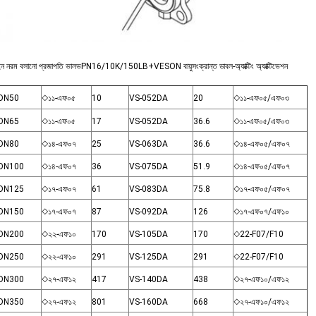
় লাইন নরম বসানো প্রজাপতি ভালভPN16/10K/150LB+VESON বায়ুসংক্রান্ত ডাবল-অ্যাক্টিং অ্যাক্টিভেশন
DN50
◇১১-এফ০৫
10
VS-052DA
20
◇১১-এফ০৫/এফ০৩
DN65
◇১১-এফ০৫
17
VS-052DA
36.6
◇১১-এফ০৫/এফ০৩
DN80
◇১৪-এফ০৭
25
VS-063DA
36.6
◇১৪-এফ০৫/এফ০৭
DN100
◇১৪-এফ০৭
36
VS-075DA
51.9
◇১৪-এফ০৫/এফ০৭
DN125
◇১৭-এফ০৭
61
VS-083DA
75.8
◇১৭-এফ০৫/এফ০৭
DN150
◇১৭-এফ০৭
87
VS-092DA
126
◇১৭-এফ০৭/এফ১০
DN200
◇২২-এফ১০
170
VS-105DA
170
◇22-F07/F10
DN250
◇২২-এফ১০
291
VS-125DA
291
◇22-F07/F10
DN300
◇২৭-এফ১২
417
VS-140DA
438
◇২৭-এফ১০/এফ১২
DN350
◇২৭-এফ১২
801
VS-160DA
668
◇২৭-এফ১০/এফ১২