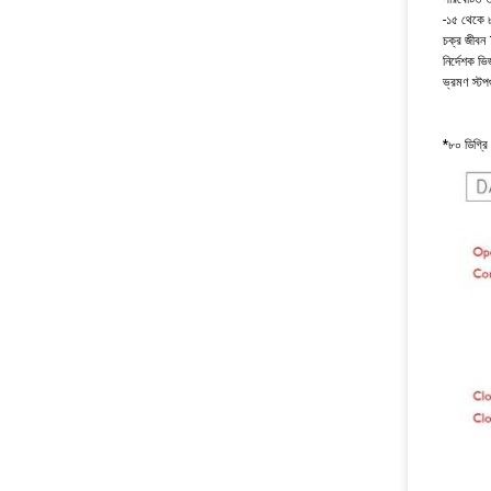
-১৫ থেকে ৮
চক্র জীবন
নির্দেশক ভিজ
ভ্রমণ স্টপ
*৮০ ডিগ্রি