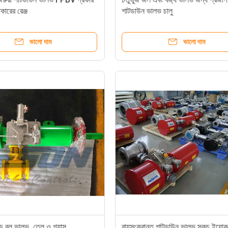
ারের রেঞ্জ
শাটডাউন ভালভ চালু
ভালো দাম
ভালো দাম
াংড বল ভালভ, তেল ও গ্যাস
বায়ুসংক্রান্ত শাটডাউন ভালভ স্কচ ইয়োক