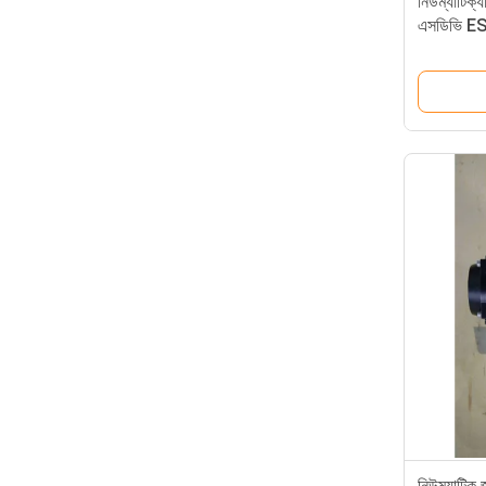
নিউম্যাটিক্
এসডিভি ESD স
নিউম্যাটিক