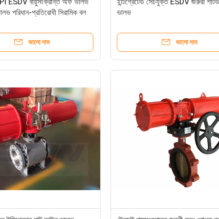
I ESDV বায়ুসংক্রান্ত অফ ভালভ
ইন্টিগ্রেটেড সেচযুক্ত ESDV জরুরী শাট
ভালভ পরিধান-প্রতিরোধী সিরামিক বল
ভালভ
্রিয়
ভালো দাম
ভালো দাম