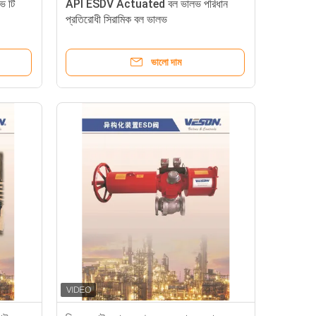
লভ টি
API ESDV Actuated বল ভালভ পরিধান
প্রতিরোধী সিরামিক বল ভালভ
ভালো দাম