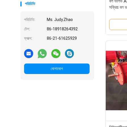
বল ভালভ AP
পরিচিতি
সক্রিয় বল 
ভালভ বায়ু সক
পরিচিতি:
Ms. Judy.Zhao
টেল:
86-18918264392
ফ্যাক্স:
86-21-61625929
যোগাযোগ