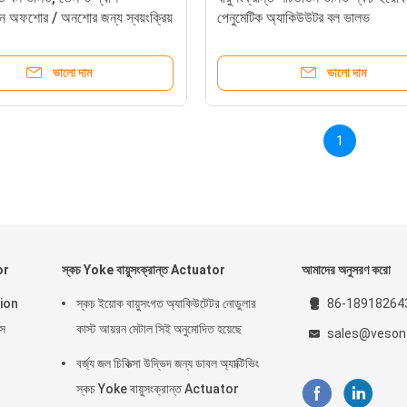
শন অফশোর / অনশোর জন্য স্বয়ংক্রিয়
পেনুমেটিক অ্যাকিউউটর বল ভালভ
ভালো দাম
ভালো দাম
1
or
স্কচ Yoke বায়ুসংক্রান্ত Actuator
আমাদের অনুসরণ করো
inion
স্কচ ইয়োক বায়ুসংগত অ্যাকিউটেটর নোডুলার
86-18918264
স
কাস্ট আয়রন মেটাল সিই অনুমোদিত হয়েছে
sales@veson
বর্জ্য জল চিকিত্সা উদ্ভিদ জন্য ডাবল অ্যাক্টিভিং
স্কচ Yoke বায়ুসংক্রান্ত Actuator