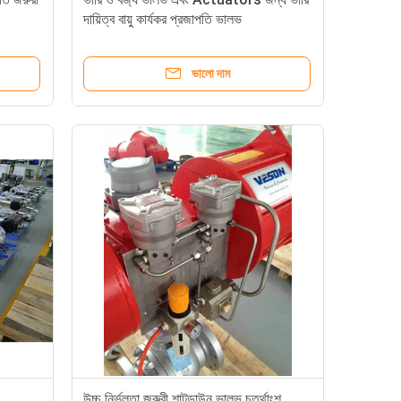
দায়িত্ব বায়ু কার্যকর প্রজাপতি ভালভ
ভালো দাম
উচ্চ নির্ভুলতা জরুরী শাটডাউন ভালভ চতুর্থাংশ