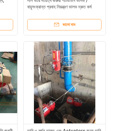
্ধ,
লাল ভারি দায়িত্ব জরুরী শাটডাউন ভালভ /
বায়ুসংক্রান্ত প্রবাহ নিয়ন্ত্রণ ভালভ দ্রুত কর্ম
ভালো দাম
পতি জরুরী
ভারি ও বর্জ্য ভালভ এবং Actuators জন্য ভারি