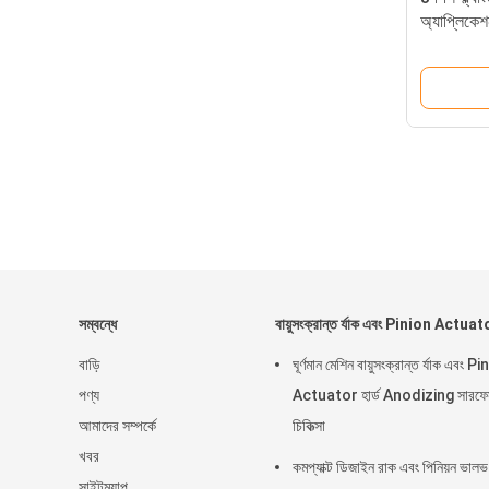
অ্যাপ্লিকে
বল ভালভ
সম্বন্ধে
বায়ুসংক্রান্ত র্যাক এবং Pinion Actuat
বাড়ি
ঘূর্ণমান মেশিন বায়ুসংক্রান্ত র্যাক এবং P
পণ্য
Actuator হার্ড Anodizing সারফে
আমাদের সম্পর্কে
চিকিত্সা
খবর
কমপ্যাক্ট ডিজাইন রাক এবং পিনিয়ন ভালভ
সাইটম্যাপ