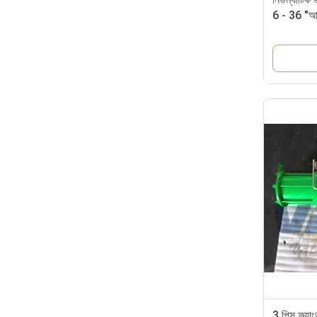
6 - 36 "আক
3 পিস ফ্ল্য