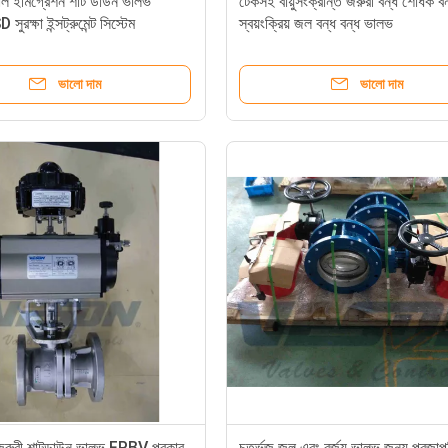
যাল ইমিগ্রেশন শাট ডাউন ভালভ
টেকসই বায়ুসংক্রান্ত জরুরী বন্ধ শোধক বন
ুরক্ষা ইন্সট্রুমেন্ট সিস্টেম
স্বয়ংক্রিয় জল বন্ধ বন্ধ ভালভ
ভালো দাম
ভালো দাম
 জরুরী শাটডাউন ভালভ FPBV প্রকার
চতুর্ভুজ জল এবং বর্জ্য ভালভ জন্য প্রজা