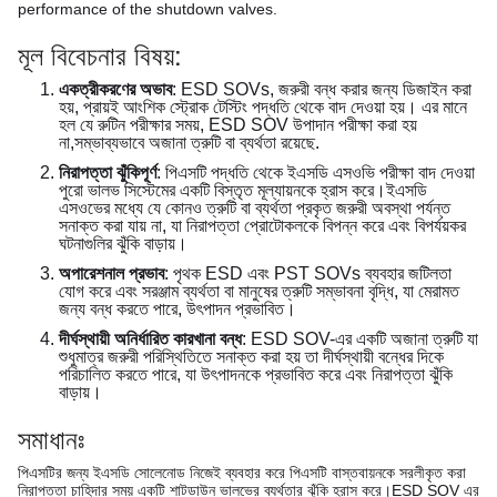
performance of the shutdown valves.
মূল বিবেচনার বিষয়:
একত্রীকরণের অভাব
: ESD SOVs, জরুরী বন্ধ করার জন্য ডিজাইন করা
হয়, প্রায়ই আংশিক স্ট্রোক টেস্টিং পদ্ধতি থেকে বাদ দেওয়া হয়। এর মানে
হল যে রুটিন পরীক্ষার সময়, ESD SOV উপাদান পরীক্ষা করা হয়
না,সম্ভাব্যভাবে অজানা ত্রুটি বা ব্যর্থতা রয়েছে.
নিরাপত্তা ঝুঁকিপূর্ণ
: পিএসটি পদ্ধতি থেকে ইএসডি এসওভি পরীক্ষা বাদ দেওয়া
পুরো ভালভ সিস্টেমের একটি বিস্তৃত মূল্যায়নকে হ্রাস করে।ইএসডি
এসওভের মধ্যে যে কোনও ত্রুটি বা ব্যর্থতা প্রকৃত জরুরী অবস্থা পর্যন্ত
সনাক্ত করা যায় না, যা নিরাপত্তা প্রোটোকলকে বিপন্ন করে এবং বিপর্যয়কর
ঘটনাগুলির ঝুঁকি বাড়ায়।
অপারেশনাল প্রভাব
: পৃথক ESD এবং PST SOVs ব্যবহার জটিলতা
যোগ করে এবং সরঞ্জাম ব্যর্থতা বা মানুষের ত্রুটি সম্ভাবনা বৃদ্ধি, যা মেরামত
জন্য বন্ধ করতে পারে, উৎপাদন প্রভাবিত।
দীর্ঘস্থায়ী অনির্ধারিত কারখানা বন্ধ
: ESD SOV-এর একটি অজানা ত্রুটি যা
শুধুমাত্র জরুরী পরিস্থিতিতে সনাক্ত করা হয় তা দীর্ঘস্থায়ী বন্ধের দিকে
পরিচালিত করতে পারে, যা উৎপাদনকে প্রভাবিত করে এবং নিরাপত্তা ঝুঁকি
বাড়ায়।
সমাধানঃ
পিএসটির জন্য ইএসডি সোলেনোড নিজেই ব্যবহার করে পিএসটি বাস্তবায়নকে সরলীকৃত করা
নিরাপত্তা চাহিদার সময় একটি শাটডাউন ভালভের ব্যর্থতার ঝুঁকি হ্রাস করে।ESD SOV এর