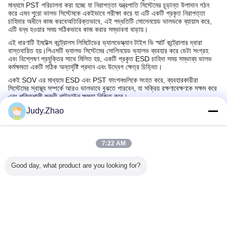
মাধ্যমে PST পরিচালনা করা হচ্ছে যা নিরাপত্তা যন্ত্রপাতি সিস্টেমের চূড়ান্ত উপাদান গঠন
করে এমন পুরো ভালভ সিস্টেমকে একইভাবে পরীক্ষা করে যা এটি একটি প্রকৃত নিরাপত্তা
চাহিদার অধীনে কাজ করবেঅতিরিক্তভাবে, এই পদ্ধতিটি সোলেনয়েড ভালভকে ব্যায়াম করে,
এটি বন্ধ হওয়ার সময় সঠিকভাবে কাজ করার সম্ভাবনা বাড়ায়।
এই ধারণাটি ইমটেক্স কন্ট্রোলস লিমিটেডের ভ্যালভেস্ক্যান টাইপ ভি স্মার্ট কন্ট্রোলার দ্বারা
বাস্তবায়িত হয়।পিএসটি ভ্যালভ সিস্টেমের সোলিনয়েড ভ্যালভ ব্যবহার করে ডেটা সংগ্রহ
এবং বিশ্লেষণ প্রযুক্তির সাথে মিলিত হয়, একটি প্রকৃত ESD চাহিদা সময় সম্ভাব্য ভালভ
কর্মক্ষমতা একটি সঠিক অন্তর্দৃষ্টি প্রদান এবং উদ্বেগ ক্ষেত্র চিহ্নিত।
একই SOV এর মাধ্যমে ESD এবং PST ফাংশনগুলিকে সংহত করে, ব্যবহারকারীরা
সিস্টেমের স্বাস্থ্য সম্পর্কে আরও ভালভাবে বুঝতে পারবেন, যা সক্রিয় রক্ষণাবেক্ষণকে সক্ষম করে
এবং শক্তিশালী জরুরী শাটডাউন ক্ষমতা নিশ্চিত করে।
Judy.Zhao
Recommended Products
7:22 AM
Good day, what product are you looking for?
্ন অ্যাকচুয়েটর
শিল্প অটোমেশন কাজের
লিনিয়ার হাইড্রোলিক
ভালভ নিয়ন্ত্রণের জন্য হার্ড
0.1-0.5 সেকেন
িউম্যাটিক
জন্য পারফরম্যান্সের জন্য
অ্যাকচুয়েটর স্টিল
অ্যানোডাইজড
টাইম 3 অবস
েটর NAMUR
ডিজাইন করা ১০ থেকে
কনস্ট্রাকশন স্ট্যান্ডার্ড
অ্যালুমিনিয়াম ডাবল
500 এনএম টর
 মাউন্টিং টাইপ
৫০০ Nm টর্ক রেঞ্জ সহ ৩
ISO5211 এবং
অ্যাক্টিং র্যাক অ্যান্ড পিনিয়ন
এবং NAMUR স্ট
 নিয়ন্ত্রণের
পজিশন নিউম্যাটিক
DIN3337 শিল্প
নিউম্যাটিক এয়ার
মাউন্ট সঙ্গে বায
আদর্শ
অ্যাকচুয়েটর
অটোমেশন
অ্যাকচুয়েটর
actua
ভাষা পরিবর্তন করুন
অ্যাপ্লিকেশনের জন্য