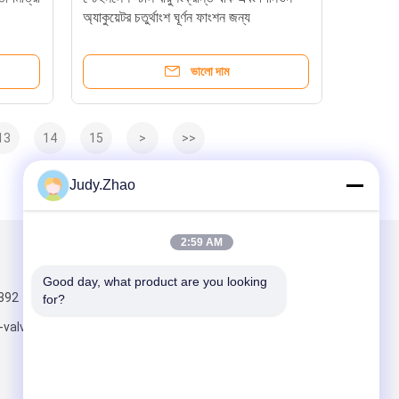
অ্যাকুয়েটর চতুর্থাংশ ঘূর্ণন ফাংশন জন্য
ভালো দাম
13
14
15
>
>>
Judy.Zhao
2:59 AM
আমাদের মেইল ​​করুন
Good day, what product are you looking 
392
for?
-valve.com