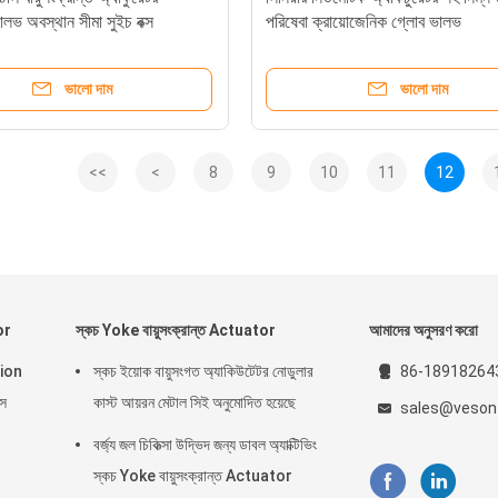
ভালভ অবস্থান সীমা সুইচ বক্স
পরিষেবা ক্রায়োজেনিক গ্লোব ভালভ
ভালো দাম
ভালো দাম
<<
<
8
9
10
11
12
or
স্কচ Yoke বায়ুসংক্রান্ত Actuator
আমাদের অনুসরণ করো
inion
স্কচ ইয়োক বায়ুসংগত অ্যাকিউটেটর নোডুলার
86-18918264
স
কাস্ট আয়রন মেটাল সিই অনুমোদিত হয়েছে
sales@veson
বর্জ্য জল চিকিত্সা উদ্ভিদ জন্য ডাবল অ্যাক্টিভিং
স্কচ Yoke বায়ুসংক্রান্ত Actuator