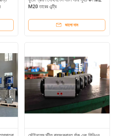
ন
M20 তারের এন্ট্রি
ভালো দাম
তাপমাত্রা
স্টেইনলেস স্টীল বায়ুসংক্রান্ত র্যাক এবং পিনিওন