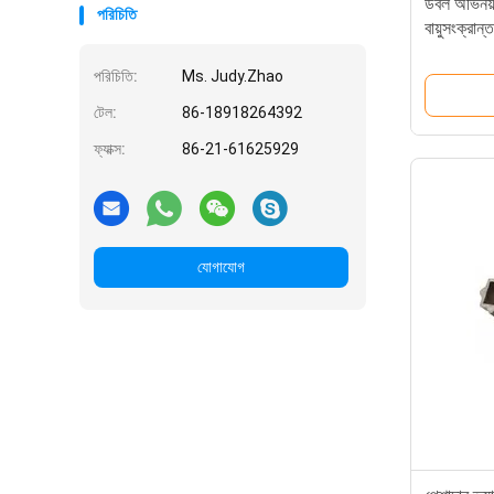
ডবল অভিনয়
পরিচিতি
বায়ুসংক্র
এবং NAMUR
পরিচিতি:
Ms. Judy.Zhao
টেল:
86-18918264392
ফ্যাক্স:
86-21-61625929
যোগাযোগ