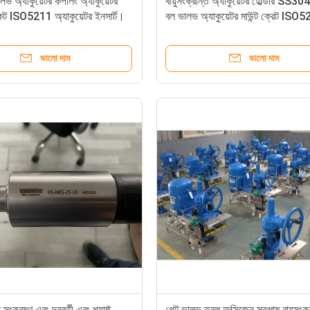
ালভ অ্যাকুয়েটর কপলিং অ্যাকুয়েটর
বায়ুসংক্রান্ত অ্যাকুয়েটর হোল্ডার SS304
্যাকেট ISO5211 অ্যাকুয়েটর ইনসার্ট।
বল ভালভ অ্যাকুয়েটর মাউন্ট ক্রেট ISO
F04/F05/F07 F05/F07 F07/F
ভালো দাম
ভালো দাম
ি সংক্রমণ এবং দূরবর্তী এবং শ্যাফ্ট
গেট ভালভ তরল অক্সিজেন সরঞ্জাম বায়ুসংক্