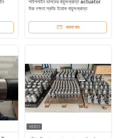
াইন
পাইপলাইন ভালভের বায়ুসংক্রান্ত actuator
উচ্চ দক্ষতা স্কটচ ইয়োক বায়ুসংক্রান্ত
actuator ভালভ সিস্টেম সংহতকারী
ভালো দাম