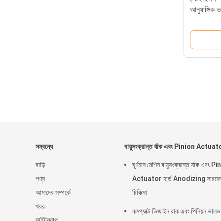
আনুষাঙ্গিক 
সম্বন্ধে
বায়ুসংক্রান্ত র্যাক এবং Pinion Actuat
বাড়ি
ঘূর্ণমান মেশিন বায়ুসংক্রান্ত র্যাক এবং P
পণ্য
Actuator হার্ড Anodizing সারফে
আমাদের সম্পর্কে
চিকিত্সা
খবর
কমপ্যাক্ট ডিজাইন রাক এবং পিনিয়ন ভালভ
সাইটম্যাপ