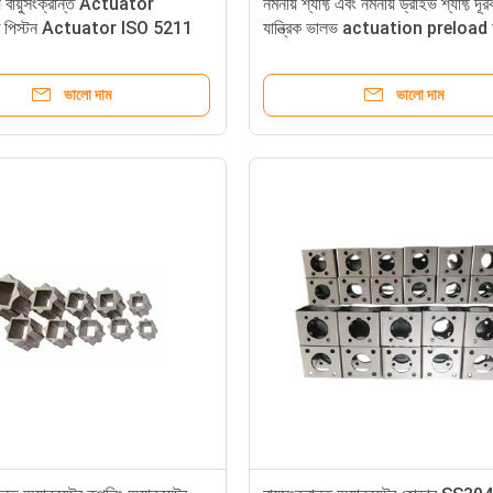
 বায়ুসংক্রান্ত Actuator
নমনীয় শ্যাফ্ট এবং নমনীয় ড্রাইভ শ্যাফ্ট দূরব
ান্ত পিস্টন Actuator ISO 5211
যান্ত্রিক ভালভ actuation preload 
 মান অনুযায়ী
ভালভ 316L প্রক্সিমিটি সুইচ
ভালো দাম
ভালো দাম