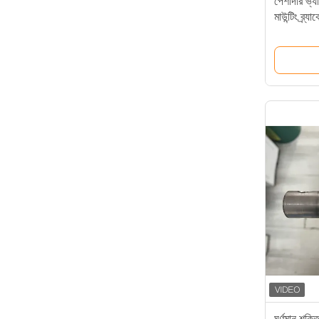
পেশাদার ভ্য
মাউন্টিং ব্র
ঘূর্ণমান শক্ত