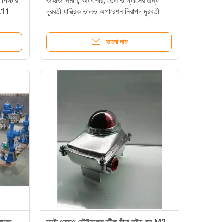
 পিস্টার
জাহাজ নির্মাণ, অফশোর, তেল ও গ্যাসের জন্য
5211
দূরবর্তী যান্ত্রিক ভালভ অপারেশন নিরাপদ দূরবর্তী
10
ভালভ অপারেশন
ভালো দাম
রান্ত
ফুটো প্রমাণ স্টেইনলেস স্টীল সীমা সুইচ বক্স M2