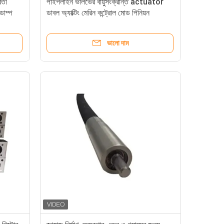
র্তী
পাইপলাইন ভালভের বায়ুসংক্রান্ত actuator
ডাম্প
ডাবল অ্যাক্টিং মেরিন কন্ট্রোল মোড পিনিয়ন
actuator 316SS 304SS উপাদান থেকে
তৈরি
ভালো দাম