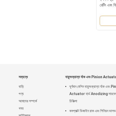
রেটিং এবং ফ
অ্যাকচুয়েট
সম্বন্ধে
বায়ুসংক্রান্ত র্যাক এবং Pinion Actuat
বাড়ি
ঘূর্ণমান মেশিন বায়ুসংক্রান্ত র্যাক এবং P
পণ্য
Actuator হার্ড Anodizing সারফে
আমাদের সম্পর্কে
চিকিত্সা
খবর
কমপ্যাক্ট ডিজাইন রাক এবং পিনিয়ন ভালভ
সাইটম্যাপ