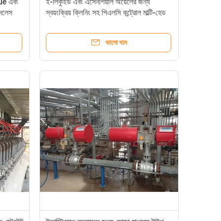
e এবং
ই-লিকুইড এবং এসেনশিয়াল অয়েলের জন্য
ইনলেস
স্বয়ংক্রিয় ক্লিনিং সহ পিএলসি কন্ট্রোল মাল্টি-হেড
াস এবং
ফিলিং মেশিন
ভালো দাম