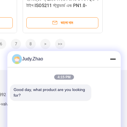
টাইপ ISO5211 স্ট্যান্ডার্ড এবং PN1.0-
ক চালিত বল
32.0MPa চাপ রেটিং সহ
ভালো দাম
6
7
8
>
>>
Judy.Zhao
4:15 PM
আমাদের মেইল ​​করুন
Good day, what product are you looking 
392
for?
-valve.com