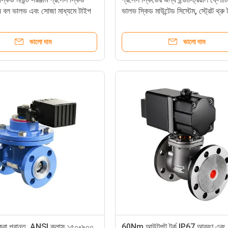
ন বল ভালভ এবং সোজা মাধ্যমে টাইপ
ভালভ স্কিড মাউন্টেড সিস্টেম, স্ট্রেট থ্রু
ভালো দাম
ভালো দাম
ু করা প্রান্ত, ANSI ক্লাস ১৫০-৯০০
60Nm আউটপুট টর্ক IP67 আবরণ এবং