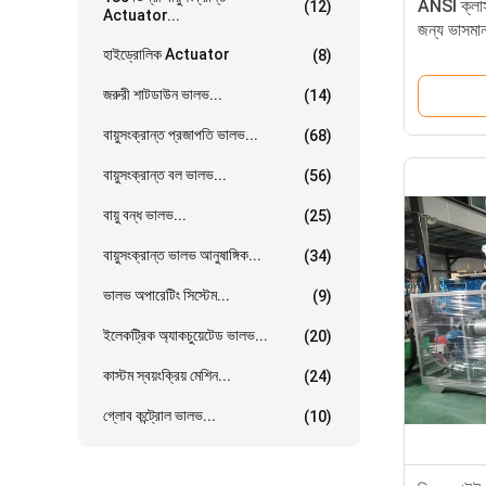
ANSI ক্লাস
(12)
Actuator...
জন্য ভাসমান 
মোড ভালভ 
হাইড্রোলিক Actuator
(8)
জরুরী শাটডাউন ভালভ...
(14)
বায়ুসংক্রান্ত প্রজাপতি ভালভ...
(68)
বায়ুসংক্রান্ত বল ভালভ...
(56)
বায়ু বন্ধ ভালভ...
(25)
বায়ুসংক্রান্ত ভালভ আনুষাঙ্গিক...
(34)
ভালভ অপারেটিং সিস্টেম...
(9)
ইলেকট্রিক অ্যাকচুয়েটেড ভালভ...
(20)
কাস্টম স্বয়ংক্রিয় মেশিন...
(24)
গ্লোব কন্ট্রোল ভালভ...
(10)