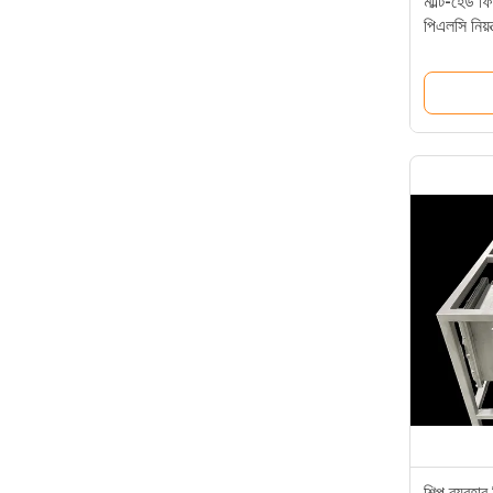
মাল্টি-হেড 
পিএলসি নিয়ন্
ফিলিং মেশিন
শিল্প ব্যবহা