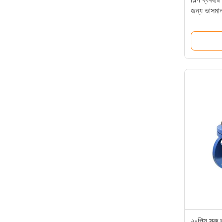
জন্য ভাসমা
সঙ্গে
২-পিস স্ক্র