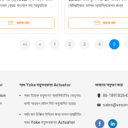
িমেল থ্রেড সংযোগ সহ বৈদ্যুতিক
মোটরাইজড ভালভ অ্যাপ্লিকেশন জন্য
েড বল ভালভ
অ্যালুমিনিয়াম খাদ হাউজিং সঙ্গে বৈদ্যুতি
ভালভ
ভালো দাম
ভালো দাম
<<
<
1
2
3
4
5
or
স্কচ Yoke বায়ুসংক্রান্ত Actuator
আমাদের অনুসরণ করো
inion
স্কচ ইয়োক বায়ুসংগত অ্যাকিউটেটর নোডুলার
86-18918264
স
কাস্ট আয়রন মেটাল সিই অনুমোদিত হয়েছে
sales@veson
বর্জ্য জল চিকিত্সা উদ্ভিদ জন্য ডাবল অ্যাক্টিভিং
স্কচ Yoke বায়ুসংক্রান্ত Actuator