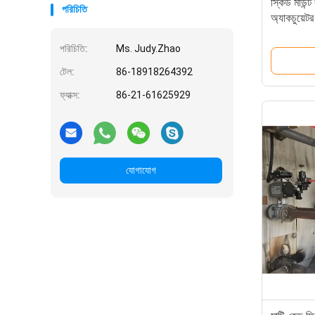
স্কিড মাউ
পরিচিতি
অ্যাকচুয়েটর 
স্টেইনলেস স
ভালভ ম্যানি
পরিচিতি:
Ms. Judy.Zhao
টেল:
86-18918264392
ফ্যাক্স:
86-21-61625929
যোগাযোগ