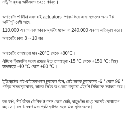
মাউন্টিং ফ্ল্যাঞ্জ আইএসও ৫২১১ পর্যন্ত।
অপারেটিং পরিসীমা এসওয়াই actuators স্প্রিং-ফিরে আসা মডেলের জন্য টর্ক
আউটপুট বেশী আছে
110,000 এনএম এবং ডাবল-অ্যাক্টিং মডেল যা 240,000 এনএম অতিক্রম করে।
অপারেটিং চাপঃ 3 ~ 10 বার
অপারেটিং তাপমাত্রা মান -20°C থেকে +80°C।
ঐচ্ছিক ট্রিমগুলির মধ্যে রয়েছে উচ্চ তাপমাত্রা -15 °C থেকে +150 °C; নিম্ন
তাপমাত্রা -40 °C থেকে +80 °C।
ইন্টিগ্রেটেড বাই-ডাইরেকশনাল ট্র্যাভেল স্টপ, মোট ভালভ ট্র্যাভেলের -6 ° থেকে 96 °
পর্যন্ত সামঞ্জস্যযোগ্য, ভালভ সিটের অখণ্ডতা বাড়াতে এইচপি সিরিজকে সহায়তা করে।
কম ঘর্ষণ, দীর্ঘ জীবন যৌগিক উপাদান থেকে তৈরি, ধাতুগুলির মধ্যে সরাসরি যোগাযোগ
এড়াতে। রক্ষণাবেক্ষণ এবং প্রতিস্থাপন সহজ এবং সুবিধাজনক।