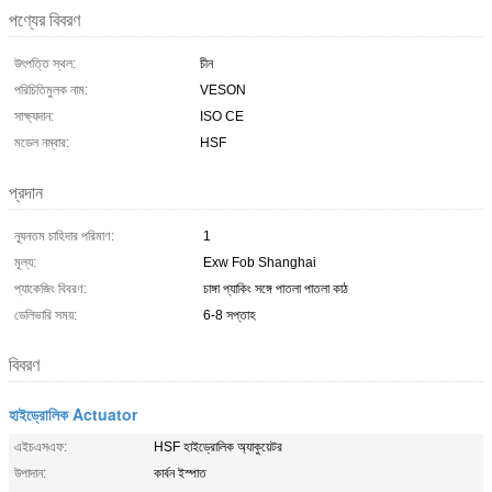
পণ্যের বিবরণ
উৎপত্তি স্থল:
চীন
পরিচিতিমুলক নাম:
VESON
সাক্ষ্যদান:
ISO CE
মডেল নম্বার:
HSF
প্রদান
ন্যূনতম চাহিদার পরিমাণ:
1
মূল্য:
Exw Fob Shanghai
প্যাকেজিং বিবরণ:
চাঙ্গা প্যাকিং সঙ্গে পাতলা পাতলা কাঠ
ডেলিভারি সময়:
6-8 সপ্তাহ
বিবরণ
হাইড্রোলিক Actuator
এইচএসএফ:
HSF হাইড্রোলিক অ্যাকুয়েটর
উপাদান:
কার্বন ইস্পাত