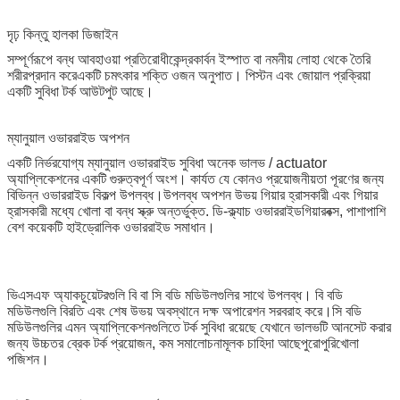
দৃঢ় কিন্তু হালকা ডিজাইন
সম্পূর্ণরূপে বন্ধ আবহাওয়া প্রতিরোধী
কেন্দ্র
কার্বন ইস্পাত বা নমনীয় লোহা থেকে তৈরি
শরীর
প্রদান করে
একটি চমৎকার শক্তি ওজন অনুপাত। পিস্টন এবং জোয়াল প্রক্রিয়া
একটি সুবিধা টর্ক আউটপুট আছে।
ম্যানুয়াল ওভাররাইড অপশন
একটি নির্ভরযোগ্য ম্যানুয়াল ওভাররাইড সুবিধা অনেক ভালভ / actuator
অ্যাপ্লিকেশনের একটি গুরুত্বপূর্ণ অংশ। কার্যত যে কোনও প্রয়োজনীয়তা পূরণের জন্য
বিভিন্ন ওভাররাইড বিকল্প উপলব্ধ।উপলব্ধ অপশন উভয় গিয়ার হ্রাসকারী এবং গিয়ার
হ্রাসকারী মধ্যে খোলা বা বন্ধ স্ক্রু অন্তর্ভুক্ত. ডি-ক্ল্যাচ ওভাররাইড
গিয়ারবক্স
, পাশাপাশি
বেশ কয়েকটি হাইড্রোলিক ওভাররাইড সমাধান।
ভিএসএফ অ্যাকচুয়েটরগুলি বি বা সি বডি মডিউলগুলির সাথে উপলব্ধ। বি বডি
মডিউলগুলি বিরতি এবং শেষ উভয় অবস্থানে দক্ষ অপারেশন সরবরাহ করে।সি বডি
মডিউলগুলির এমন অ্যাপ্লিকেশনগুলিতে টর্ক সুবিধা রয়েছে যেখানে ভালভটি আনসেট করার
জন্য উচ্চতর ব্রেক টর্ক প্রয়োজন, কম সমালোচনামূলক চাহিদা আছে
পুরোপুরি
খোলা
পজিশন।