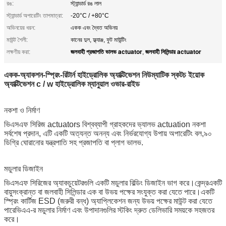
রঙ:
স্ট্যান্ডার্ড রঙ লাল
স্ট্যান্ডার্ড অপারেটিং তাপমাত্রা:
-20°C / +80°C
অভিনয়ের ধরন:
একক এবং দ্বৈত অভিনয়
মাউন্ট শৈলী:
কানের দুল, ফ্ল্যাঞ্জ, ফুট মাউন্টিং
জলবাহী প্রজাপতি ভালভ actuator
জলবাহী সিলিন্ডার actuator
লক্ষণীয় করা:
,
একক-অ্যাকশন-স্প্রিং-রিটার্ন হাইড্রোলিক অ্যাক্টিভেশন নিউম্যাটিক স্কটচ ইয়োক
অ্যাক্টিভেশন c / w হাইড্রোলিক ম্যানুয়াল ওভার-রাইড
নকশা ও নির্মাণ
ভিএসএফ সিরিজ actuators বিশ্বব্যাপী গ্রাহকদের ভ্যালভ actuation নকশা
সর্বশেষ প্রদান, এটি একটি অত্যন্ত অনন্য এবং নির্ভরযোগ্য উপায় অপারেটিং বল,৯০
ডিগ্রি ঘোরানোর যন্ত্রপাতি সহ প্রজাপতি বা প্লাগ ভালভ.
মডুলার ডিজাইন
ভিএসএফ সিরিজের অ্যাকচুয়েটরগুলি একটি মডুলার বিল্ডিং ডিজাইন ভাগ করে।
কেন্দ্র
একটি
বায়ুসংক্রান্ত বা জলবাহী সিলিন্ডার এক বা উভয় পক্ষের সংযুক্ত করা যেতে পারে।একটি
স্প্রিং কার্টিজ ESD (জরুরী বন্ধ) অ্যাপ্লিকেশন জন্য উভয় পক্ষের মাউন্ট করা যেতে
পারেভিএএ-র মডুলার নির্মাণ এবং উপাদানগুলির স্টকিং দ্রুত ডেলিভারি সময়কে সহজতর
করে।