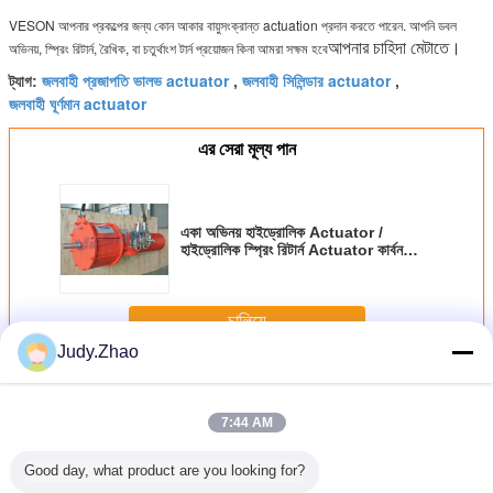
VESON আপনার প্রকল্পের জন্য কোন আকার বায়ুসংক্রান্ত actuation প্রদান করতে পারেন. আপনি ডবল
আপনার চাহিদা মেটাতে।
অভিনয়, স্প্রিং রিটার্ন, রৈখিক, বা চতুর্থাংশ টার্ন প্রয়োজন কিনা আমরা সক্ষম হবে
জলবাহী প্রজাপতি ভালভ actuator
জলবাহী সিলিন্ডার actuator
ট্যাগ:
,
,
জলবাহী ঘূর্ণমান actuator
এর সেরা মূল্য পান
একা অভিনয় হাইড্রোলিক Actuator /
হাইড্রোলিক স্প্রিং রিটার্ন Actuator কার্বন
ইস্পাত
চালিয়ে
Judy.Zhao
হাইড্রোলিক Actuator
অধিক
7:44 AM
Good day, what product are you looking for?