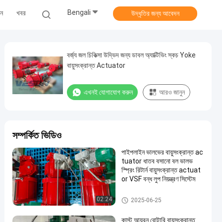
Bengali
ুন
খবর
উদ্ধৃতির জন্য আবেদন
বর্জ্য জল চিকিত্সা উদ্ভিদ জন্য ডাবল অ্যাক্টিভিং স্কচ Yoke
বায়ুসংক্রান্ত Actuator
এখনই যোগাযোগ করুন
আরও জানুন
সম্পর্কিত ভিডিও
পাইপলাইন ভালভের বায়ুসংক্রান্ত ac
tuator ধাতব বসানো বল ভালভ
স্প্রিং রিটার্ন বায়ুসংক্রান্ত actuat
or VSF বন্ধ লুপ নিয়ন্ত্রণ সিস্টেম
স্কচ Yoke বায়ুসংক্রান্ত Actuator
02:24
2025-06-25
কাস্ট আয়রন রোটারি বায়ুসংক্রান্ত