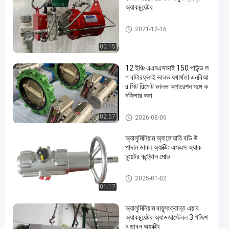
অ্যাকচুয়েটর
স্কচ Yoke বায়ুসংক্রান্ত Actuator
2021-12-16
00:15
12 ইঞ্চি এএনএসআই 150 পাউন্ড ল
গ বাটারফ্লাই ভালভ যথার্থতা এনবিআ
র সিট রিমোট ভালভ অপারেশন সঙ্গে ক
নফিগার করা
বায়ুসংক্রান্ত প্রজাপতি ভালভ
02:57
2026-08-06
অ্যালুমিনিয়াম অ্যালোয়ারি বডি উ
পাদান ডাবল অ্যাক্টিং এসএস অ্যাক
চুয়েটর কন্ট্রোল মোড
বায়ুসংক্রান্ত র্যাক এবং Pinion Actuat
2025-01-02
or
01:17
অ্যালুমিনিয়াম বায়ুসংক্রান্ত এয়ার
অ্যাকচুয়েটর অ্যাডজাস্টেবল 3 পজিশ
ন ডাবল অ্যাক্টিং