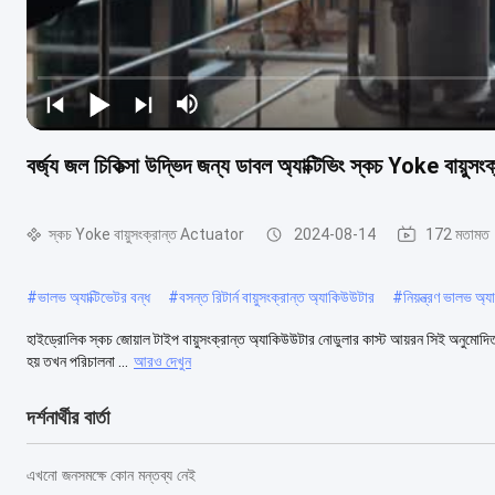
বর্জ্য জল চিকিত্সা উদ্ভিদ জন্য ডাবল অ্যাক্টিভিং স্কচ Yoke বায়ু
স্কচ Yoke বায়ুসংক্রান্ত Actuator
2024-08-14
172 মতামত
#
ভালভ অ্যাক্টিভেটর বন্ধ
#
বসন্ত রিটার্ন বায়ুসংক্রান্ত অ্যাকিউউটার
#
নিয়ন্ত্রণ ভালভ অ্য
হাইড্রোলিক স্কচ জোয়াল টাইপ বায়ুসংক্রান্ত অ্যাকিউউটার নোডুলার কাস্ট আয়রন সিই অনুমোদিত হয
হয় তখন পরিচালনা ...
আরও দেখুন
দর্শনার্থীর বার্তা
এখনো জনসমক্ষে কোন মন্তব্য নেই