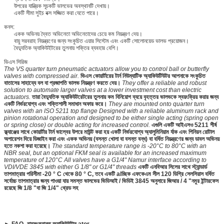
উপরের যান্ত্রিক সূচকটি ভালভের অবস্থানটি দেখায়।
একটি সীমা সুইচ বক্স সজ্জিত করা যেতে পারে।
কনস:
একক অভিনয় দ্বৈত অভিনেতা অভিনেতাদের চেয়ে কম নিয়ন্ত্রণ দেয়।
বায়ু সরবরাহ নিয়ন্ত্রণের জন্য সংকুচিত এয়ার সিস্টেম এবং একটি সোলোনয়েড ভালভ প্রয়োজন।
বৈদ্যুতিক অ্যাকিউইটরের তুলনায় শক্তির ব্যবহার বেশি।
ভিএস সিরিজ
The VS quarter turn pneumatic actuators allow you to control ball or butterfly
valves with compressed air.
ভিএস কোয়ার্টারের টার্ন নিউম্যাটিক অ্যাকিউটিউটর আপনাকে সংকুচিত
বাতাসের সাহায্যে বল বা প্রজাপতি ভালভ নিয়ন্ত্রণ করতে দেয়।
They offer a reliable and robust
solution to automate larger valves at a lower investment cost than electric
actuators.
তারা বৈদ্যুতিক অ্যাকিউটরেটরের তুলনায় কম বিনিয়োগ ব্যয়ে বৃহত্তর ভালভকে স্বয়ংক্রিয় করার জন্য
একটি নির্ভরযোগ্য এবং শক্তিশালী সমাধান অফার করে।
They are mounted onto quarter turn
valves with an ISO 5211 top flange Designed with a reliable aluminum rack and
pinion rotational operation and designed to be either single acting (spring open
or spring close) or double acting for increased control.
এগুলি একটি আইএসও 5211 শীর্ষ
ফ্ল্যাঞ্জের সাথে কোয়ার্টার টার্ন ভাল্বের উপরে মাউন্ট করা হয় একটি নির্ভরযোগ্য অ্যালুমিনিয়াম র্যাক এবং পিনিয়ন রোটাল
অপারেশন দিয়ে ডিজাইন করা এবং একক অভিনয় (বসন্ত খোলা বা বসন্ত বন্ধ) বা বর্ধিত নিয়ন্ত্রণের জন্য ডাবল অভিনয়
হতে নকশা করা হয়েছে।
The standard temperature range is -20°C to 80°C with an
NBR seal, but an optional FKM seal is available for an increased maximum
temperature of 120°C All valves have a G1/4" Namur interface according to
VDI/VDE 3845 with either G 1/8" or G1/4" threads
একটি এনবিআর সিলের সাথে স্ট্যান্ডার্ড
তাপমাত্রার পরিসীমা -20 ° C থেকে 80 ° C, তবে একটি alচ্ছিক এফকেএম সীল 120 ​​ডিগ্রি সেলসিয়াস বর্ধিত
সর্বোচ্চ তাপমাত্রার জন্য পাওয়া যায় সমস্ত ভালভের ভিডিআই / ভিডিই 3845 অনুসারে জিআর / 4 "নমুর ইন্টারফেস
রয়েছে জি 1/8 "বা জি 1/4" থ্রেড সহ