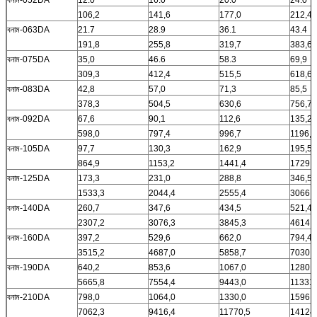
106,2
141,6
177,0
212,4
বনাম-063DA
21.7
28.9
36.1
43.4
191,8
255,8
319,7
383,6
বনাম-075DA
35,0
46.6
58.3
69,9
309,3
412,4
515,5
618,6
বনাম-083DA
42,8
57,0
71,3
85,5
378,3
504,5
630,6
756,7
বনাম-092DA
67,6
90,1
112,6
135,2
598,0
797,4
996,7
1196,1
বনাম-105DA
97,7
130,3
162,9
195,5
864,9
1153,2
1441,4
1729,7
বনাম-125DA
173,3
231,0
288,8
346,5
1533,3
2044,4
2555,4
3066,5
বনাম-140DA
260,7
347,6
434,5
521,4
2307,2
3076,3
3845,3
4614,4
বনাম-160DA
397,2
529,6
662,0
794,4
3515,2
4687,0
5858,7
7030,4
বনাম-190DA
640,2
853,6
1067,0
1280,4
5665,8
7554,4
9443,0
11331,
বনাম-210DA
798,0
1064,0
1330,0
1596,0
7062,3
9416,4
11770,5
14124