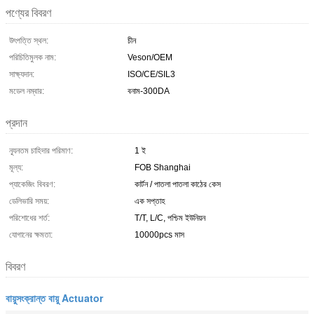
পণ্যের বিবরণ
উৎপত্তি স্থল:
চীন
পরিচিতিমুলক নাম:
Veson/OEM
সাক্ষ্যদান:
ISO/CE/SIL3
মডেল নম্বার:
বনাম-300DA
প্রদান
ন্যূনতম চাহিদার পরিমাণ:
1 ই
মূল্য:
FOB Shanghai
প্যাকেজিং বিবরণ:
কার্টন / পাতলা পাতলা কাঠের কেস
ডেলিভারি সময়:
এক সপ্তাহ
পরিশোধের শর্ত:
T/T, L/C, পশ্চিম ইউনিয়ন
যোগানের ক্ষমতা:
10000pcs মাস
বিবরণ
বায়ুসংক্রান্ত বায়ু Actuator