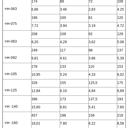
174
88
72
108
বনাম-063
6,86
3.46
2,83
4.25
196
100
81
120
বনাম-075
7,72
3.94
3.19
4.72
208
109
92
129
বনাম-083
8,20
4,29
3,62
5.08
249
117
98
137
বনাম-092
9,81
4.61
3.86
5,39
278
133
110
153
বনাম-105
10,95
5.24
4.33
6,02
326
155
125,5
175
বনাম-125
12,84
6.10
4,94
6,89
396
173
137,5
193
বনাম -140
15,60
6,81
5,41
7,60
457
198
158
218
বনাম -160
18,01
7.80
6.22
8,58