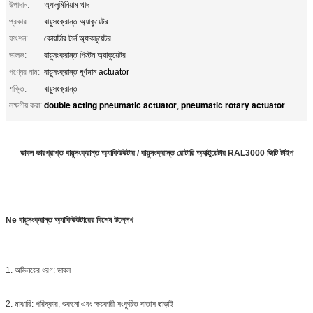
উপাদান:
অ্যালুমিনিয়াম খাদ
প্রকার:
বায়ুসংক্রান্ত অ্যাকুয়েটর
ফাংশন:
কোয়ার্টার টার্ন অ্যাকচুয়েটর
ভালভ:
বায়ুসংক্রান্ত পিস্টন অ্যাকুয়েটর
পণ্যের নাম:
বায়ুসংক্রান্ত ঘূর্ণমান actuator
শক্তি:
বায়ুসংক্রান্ত
double acting pneumatic actuator
pneumatic rotary actuator
লক্ষণীয় করা:
,
ডাবল ভারপ্রাপ্ত বায়ুসংক্রান্ত অ্যাকিউউটার / বায়ুসংক্রান্ত রোটারি অ্যাক্টুয়েটার RAL3000 জিটি টাইপ
Ne বায়ুসংক্রান্ত অ্যাকিউউটারের বিশেষ উল্লেখ
1. অভিনয়ের ধরণ: ডাবল
2. মাঝারি: পরিষ্কার, শুকনো এবং ক্ষয়কারী সংকুচিত বাতাস ছাড়াই