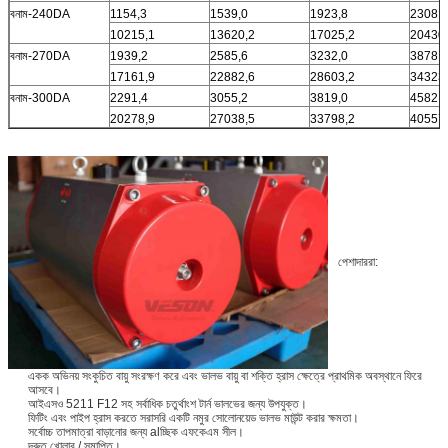
বনাম-240DA
1154,3
1539,0
1923,8
2308,5
10215,1
13620,2
17025,2
20430
বনাম-270DA
1939,2
2585,6
3232,0
3878,4
17161,9
22882,6
28603,2
34323
বনাম-300DA
2291,4
3055,2
3819,0
4582,8
20278,9
27038,5
33798,2
40557
পেশাদাররা:
একক অভিনয় সংকুচিত বায়ু সংরক্ষণ করে এবং ভালভ বায়ু বা শক্তি হ্রাস ক্ষেত্রে প্রাথমিক অবস্থানে ফিরে
আসবে।
আইএসও 5211 F12 সহ সর্বাধিক চতুর্থাংশ টার্ন ভালভের জন্য উপযুক্ত।
ফিটিং এবং পাইপ হ্রাস করতে সরাসরি একটি নমুর সোলোনয়েড ভালভ মাউন্ট করার ক্ষমতা।
সর্বোচ্চ তাপমাত্রা বাড়ানোর জন্য alচ্ছিক এফকেএম সীল।
দ্রুত খোলার / সমাপ্তি।