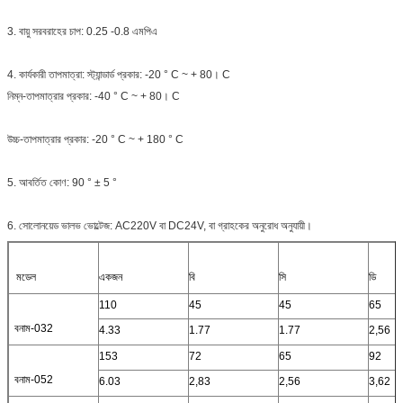
3. বায়ু সরবরাহের চাপ: 0.25 -0.8 এমপিএ
4. কার্যকারী তাপমাত্রা: স্ট্যান্ডার্ড প্রকার: -20 ° C ~ + 80। C
নিম্ন-তাপমাত্রার প্রকার: -40 ° C ~ + 80। C
উচ্চ-তাপমাত্রার প্রকার: -20 ° C ~ + 180 ° C
5. আবর্তিত কোণ: 90 ° ± 5 °
6. সোলোনয়েড ভালভ ভোল্টেজ: AC220V বা DC24V, বা গ্রাহকের অনুরোধ অনুযায়ী।
মডেল
একজন
বি
সি
ডি
110
45
45
65
বনাম-032
4.33
1.77
1.77
2,56
153
72
65
92
বনাম-052
6.03
2,83
2,56
3,62