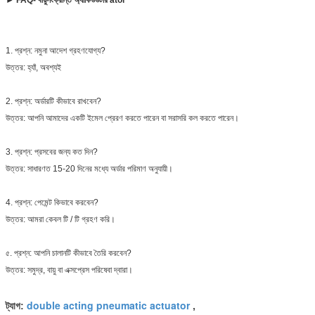
► FAQ- বায়ুসংক্রান্ত অ্যাকিউউটার ator
1. প্রশ্ন: নমুনা আদেশ গ্রহণযোগ্য?
উত্তর: হ্যাঁ, অবশ্যই
2. প্রশ্ন: অর্ডারটি কীভাবে রাখবেন?
উত্তর: আপনি আমাদের একটি ইমেল প্রেরণ করতে পারেন বা সরাসরি কল করতে পারেন।
3. প্রশ্ন: প্রসবের জন্য কত দিন?
উত্তর: সাধারণত 15-20 দিনের মধ্যে অর্ডার পরিমাণ অনুযায়ী।
4. প্রশ্ন: পেমেন্ট কিভাবে করবেন?
উত্তর: আমরা কেবল টি / টি গ্রহণ করি।
৫. প্রশ্ন: আপনি চালানটি কীভাবে তৈরি করবেন?
উত্তর: সমুদ্র, বায়ু বা এক্সপ্রেস পরিষেবা দ্বারা।
double acting pneumatic actuator
ট্যাগ:
,