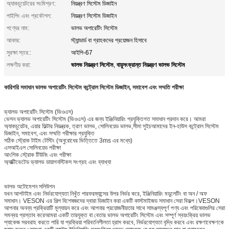
অ্যাকচুয়েটরের সংমিশ্রণ:
নিয়ন্ত্রণ সিস্টেম ডিজাইন
পাইপিং এবং প্রকৌশল:
নিয়ন্ত্রণ সিস্টেম ডিজাইন
পণ্যের নাম:
ভালভ অপারেটিং সিস্টেম
আকার:
স্ট্যান্ডার্ড বা গ্রাহকদের প্রয়োজন হিসাবে
সুরক্ষা স্তর::
আইপি-67
ভালভ নিয়ন্ত্রণ সিস্টেম
বায়ুসংক্রান্ত নিয়ন্ত্রণ ভালভ সিস্টেম
লক্ষণীয় করা:
,
কারিগরি সমাধান ভালভ অপারেটিং সিস্টেম কন্ট্রোল সিস্টেম ডিজাইন, সমাবেশ এবং সম্মতি পরীক্ষা
ভ্যালভ অপারেটিং সিস্টেম (ভিওএস)
ভেসন ভ্যালভ অপারেটিং সিস্টেম (ভিওএস) এর জন্য ইঞ্জিনিয়ারিং প্রযুক্তিগত সমাধান প্রদান করে। আমরা
অ্যাকচুয়েটর, এয়ার ফিল্টার নিয়ন্ত্রক, ত্রাণ ভালভ, সোলিনয়েড ভালভ,সীমা সুইচআমাদের ইন-হাউস কন্ট্রোল সিস্টেম
ডিজাইন, সমাবেশ, এবং সম্মতি পরীক্ষার প্রযুক্তি
সঠিক স্ট্রোক টাইম টেস্টিং (অনুরোধের ভিত্তিতে 3ms এর মধ্যে)
এসআইএল সোলিনয়েড পরীক্ষা
আংশিক স্ট্রোক টিউনিং এবং পরীক্ষা
অ্যাক্টিভেটেড ভ্যালভ ডায়াগনস্টিকস সংগ্রহ এবং ব্যাখ্যা
ভালভ অটোমেশন সলিউশন
যখন আপটাইম এবং নির্ভরযোগ্যতা নিখুঁত পারফরম্যান্সের উপর নির্ভর করে, ইঞ্জিনিয়ারিং মডুলেটিং বা অন / অফ
সমাধান। VESON এর শিল্প বিশেষজ্ঞদের দ্বারা ডিজাইন করা একটি কাস্টমাইজড সমাধান সেরা বিকল্প।VESON
আপনার অনন্য প্রক্রিয়াটি মূল্যায়ন করে এবং আপনার প্রয়োজনীয়তার সাথে সামঞ্জস্যপূর্ণ পণ্য এবং পরিষেবাগুলির সেরা
সমন্বয় প্রস্তাব করেআমরা একটি তারযুক্ত বা বেতার ভালভ অপারেটিং সিস্টেম এবং সম্পূর্ণ স্বয়ংক্রিয় ভালভ
প্যাকেজ সরবরাহ করতে পারি যা প্রক্রিয়া পরিবর্তনশীলতা হ্রাস করবে, নির্ভরযোগ্যতা বৃদ্ধি করবে এবং রক্ষণাবেক্ষণকে