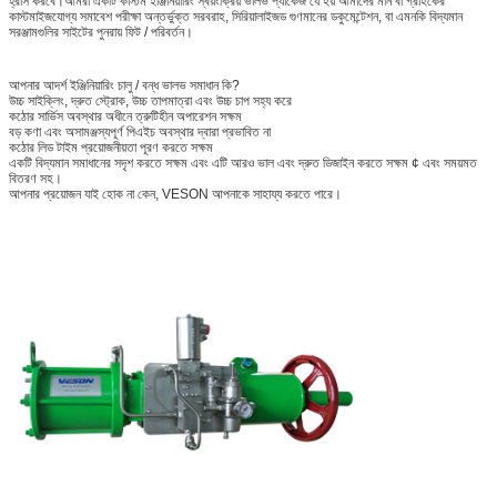
হ্রাস করবে।আমরা একটি কাস্টম ইঞ্জিনিয়ারিং স্বয়ংক্রিয় ভালভ প্যাকেজ যে হয় আমাদের মান বা গ্রাহকের
কাস্টমাইজযোগ্য সমাবেশ পরীক্ষা অন্তর্ভুক্ত সরবরাহ, সিরিয়ালাইজড গুণমানের ডকুমেন্টেশন, বা এমনকি বিদ্যমান
সরঞ্জামগুলির সাইটের পুনরায় ফিট / পরিবর্তন।
আপনার আদর্শ ইঞ্জিনিয়ারিং চালু / বন্ধ ভালভ সমাধান কি?
উচ্চ সাইক্লিং, দ্রুত স্ট্রোক, উচ্চ তাপমাত্রা এবং উচ্চ চাপ সহ্য করে
কঠোর সার্ভিস অবস্থার অধীনে ত্রুটিহীন অপারেশন সক্ষম
বড় কণা এবং অসামঞ্জস্যপূর্ণ পিএইচ অবস্থার দ্বারা প্রভাবিত না
কঠোর লিড টাইম প্রয়োজনীয়তা পূরণ করতে সক্ষম
একটি বিদ্যমান সমাধানের সদৃশ করতে সক্ষম এবং এটি আরও ভাল এবং দ্রুত ডিজাইন করতে সক্ষম ¢ এবং সময়মত
বিতরণ সহ।
আপনার প্রয়োজন যাই হোক না কেন, VESON আপনাকে সাহায্য করতে পারে।