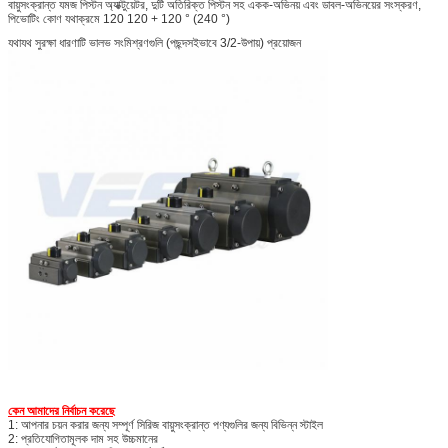
বায়ুসংক্রান্ত যমজ পিস্টন অ্যাক্টুয়েটর, দুটি অতিরিক্ত পিস্টন সহ একক-অভিনয় এবং ডাবল-অভিনয়ের সংস্করণ,
পিভোটিং কোণ যথাক্রমে 120 120 + 120 ° (240 °)
যথাযথ সুরক্ষা ধারণাটি ভালভ সংমিশ্রণগুলি (পছন্দসইভাবে 3/2-উপায়) প্রয়োজন
কেন আমাদের নির্বাচন করেছে
1: আপনার চয়ন করার জন্য সম্পূর্ণ সিরিজ বায়ুসংক্রান্ত পণ্যগুলির জন্য বিভিন্ন স্টাইল
2: প্রতিযোগিতামূলক দাম সহ উচ্চমানের