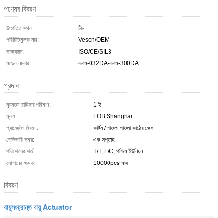
পণ্যের বিবরণ
উৎপত্তি স্থল:
চীন
পরিচিতিমুলক নাম:
Veson/OEM
সাক্ষ্যদান:
ISO/CE/SIL3
মডেল নম্বার:
বনাম-032DA-বনাম-300DA
প্রদান
ন্যূনতম চাহিদার পরিমাণ:
1 ই
মূল্য:
FOB Shanghai
প্যাকেজিং বিবরণ:
কার্টন / পাতলা পাতলা কাঠের কেস
ডেলিভারি সময়:
এক সপ্তাহ
পরিশোধের শর্ত:
T/T, L/C, পশ্চিম ইউনিয়ন
যোগানের ক্ষমতা:
10000pcs মাস
বিবরণ
বায়ুসংক্রান্ত বায়ু Actuator