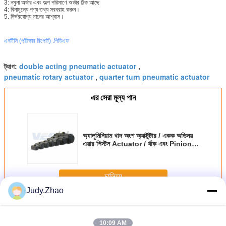
3: নমুনা অর্ডার এবং অল্প পরিমাণে অর্ডার ঠিক আছে
4: বিনামূল্যে পণ্য তথ্য সরবরাহ করুন।
5. নির্ভরযোগ্য মানের আশ্বাস।
এনটিসি (পরীক্ষার রিপোর্ট) .পিডিএফ
double acting pneumatic actuator
ট্যাগ:
,
pneumatic rotary actuator
quarter turn pneumatic actuator
,
এর সেরা মূল্য পান
অ্যালুমিনিয়াম খাদ অংশ অ্যাক্টুটার / একক অভিনয়
এয়ার পিস্টন Actuator / র্যাক এবং Pinion
চালু
চালিয়ে
Judy.Zhao
বায়ুসংক্রান্ত বায়ু Actuator
অধিক
10:09 AM