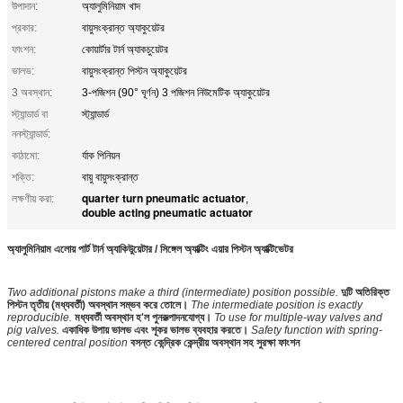
উপাদান:
অ্যালুমিনিয়াম খাদ
প্রকার:
বায়ুসংক্রান্ত অ্যাকুয়েটর
ফাংশন:
কোয়ার্টার টার্ন অ্যাকচুয়েটর
ভালভ:
বায়ুসংক্রান্ত পিস্টন অ্যাকুয়েটর
3 অবস্থান:
3-পজিশন (90° ঘূর্ণন) 3 পজিশন নিউমেটিক অ্যাকুয়েটর
স্ট্যান্ডার্ড বা
স্ট্যান্ডার্ড
ননস্ট্যান্ডার্ড:
কাঠামো:
র্যাক পিনিয়ন
শক্তি:
বায়ু বায়ুসংক্রান্ত
quarter turn pneumatic actuator
লক্ষণীয় করা:
,
double acting pneumatic actuator
অ্যালুমিনিয়াম এলোয় পার্ট টার্ন অ্যাকিউুয়েটার / সিঙ্গেল অ্যাক্টিং এয়ার পিস্টন অ্যাক্টিভেটর
Two additional pistons make a third (intermediate) position possible.
দুটি অতিরিক্ত
পিস্টন তৃতীয় (মধ্যবর্তী) অবস্থান সম্ভব করে তোলে।
The intermediate position is exactly
reproducible.
মধ্যবর্তী অবস্থান হ'ল পুনরুত্পাদনযোগ্য।
To use for multiple-way valves and
pig valves.
একাধিক উপায় ভালভ এবং শূকর ভালভ ব্যবহার করতে।
Safety function with spring-
centered central position
বসন্ত কেন্দ্রিক কেন্দ্রীয় অবস্থান সহ সুরক্ষা ফাংশন