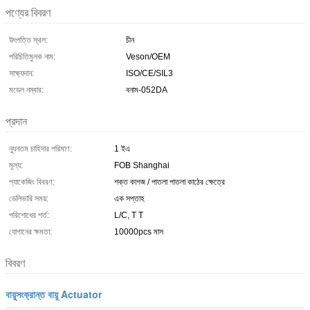
পণ্যের বিবরণ
উৎপত্তি স্থল:
চীন
পরিচিতিমুলক নাম:
Veson/OEM
সাক্ষ্যদান:
ISO/CE/SIL3
মডেল নম্বার:
বনাম-052DA
প্রদান
ন্যূনতম চাহিদার পরিমাণ:
1 ইএ
মূল্য:
FOB Shanghai
প্যাকেজিং বিবরণ:
শক্ত কাগজ / পাতলা পাতলা কাঠের ক্ষেত্রে
ডেলিভারি সময়:
এক সপ্তাহ
পরিশোধের শর্ত:
L/C, T T
যোগানের ক্ষমতা:
10000pcs মাস
বিবরণ
বায়ুসংক্রান্ত বায়ু Actuator