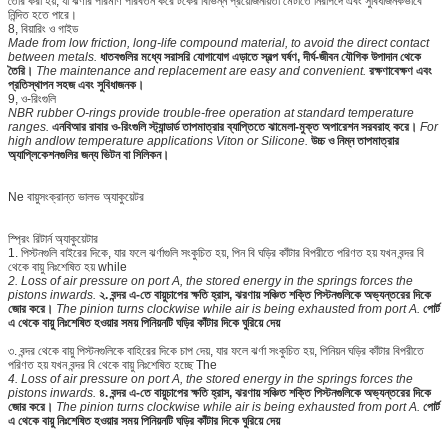
তৈরি করা হয়, যা ঝর্ণার পরিমাণ পরিবর্তন করে টর্কের বিভিন্ন প্রয়োজনীয়তা মেটাতে নিরাপদে এবং সুবিধাজনকভাবে
নিন্দিত হতে পারে।
8, বিয়ারিং ও গাইড
Made from low friction, long-life compound material, to avoid the direct contact
between metals.
ধাতবগুলির মধ্যে সরাসরি যোগাযোগ এড়াতে স্বল্প ঘর্ষণ, দীর্ঘ-জীবন যৌগিক উপাদান থেকে
তৈরি।
The maintenance and replacement are easy and convenient.
রক্ষণাবেক্ষণ এবং
প্রতিস্থাপন সহজ এবং সুবিধাজনক।
9, ও-রিংগুলি
NBR rubber O-rings provide trouble-free operation at standard temperature
ranges.
এনবিআর রাবার ও-রিংগুলি স্ট্যান্ডার্ড তাপমাত্রার ব্যাপ্তিতে ঝামেলা-মুক্ত অপারেশন সরবরাহ করে।
For
high andlow temperature applications Viton or Silicone.
উচ্চ ও নিম্ন তাপমাত্রার
অ্যাপ্লিকেশনগুলির জন্য ভিটন বা সিলিকন।
Ne বায়ুসংক্রান্ত ভালভ অ্যাকুয়েটর
স্প্রিং রিটার্ন অ্যাকুয়েটার
1. পিস্টনগুলি বাইরের দিকে, যার ফলে ঝর্ণাগুলি সংকুচিত হয়, পিন বি ঘড়ির কাঁটার বিপরীতে পরিণত হয় যখন বন্দর বি
থেকে বায়ু নিঃশেষিত হয় while
2. Loss of air pressure on port A, the stored energy in the springs forces the
pistons inwards.
২. বন্দর এ-তে বায়ুচাপের ক্ষতি হ্রাস, ঝরণায় সঞ্চিত শক্তি পিস্টনগুলিকে অভ্যন্তরের দিকে
জোর করে।
The pinion turns clockwise while air is being exhausted from port A.
পোর্ট
এ থেকে বায়ু নিঃশেষিত হওয়ার সময় পিনিয়নটি ঘড়ির কাঁটার দিকে ঘুরিয়ে দেয়
৩. বন্দর থেকে বায়ু পিস্টনগুলিকে বাহিরের দিকে চাপ দেয়, যার ফলে ঝর্ণা সংকুচিত হয়, পিনিয়ন ঘড়ির কাঁটার বিপরীতে
পরিণত হয় যখন বন্দর বি থেকে বায়ু নিঃশেষিত হচ্ছে The
4. Loss of air pressure on port A, the stored energy in the springs forces the
pistons inwards.
৪. বন্দর এ-তে বায়ুচাপের ক্ষতি হ্রাস, ঝরণায় সঞ্চিত শক্তি পিস্টনগুলিকে অভ্যন্তরের দিকে
জোর করে।
The pinion turns clockwise while air is being exhausted from port A.
পোর্ট
এ থেকে বায়ু নিঃশেষিত হওয়ার সময় পিনিয়নটি ঘড়ির কাঁটার দিকে ঘুরিয়ে দেয়