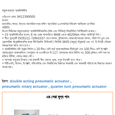
বায়ুসংক্রান্ত অ্যাকিউউটর
এইচএস কোড: 8412390000
মডেল:
রফতানির ক্ষেত্র: উত্তর আমেরিকা মধ্য-দক্ষিণ আমেরিকা এএসআইয়া ইউরোপ আফ্রিকা ওশেনিয়া
পরিচিতি:
ভিএস সিরিজের বায়ুসংক্রান্ত অ্যাকিউউটরগুলির (র্যাক এবং পিনিয়ন) নিম্নলিখিত বৈশিষ্ট্যগুলি রয়েছে।
> 15 অ্যাকিউটরেটর মডেল, 6 বার এয়ার সাপ্লাইতে 9NM থেকে 4620Nm পর্যন্ত আউটপুট টর্ক।
> নীচে তুরপুনটি ISO5211 / DIN3337 মেনে ভালভ, ইন্টারফেস ফোরসোলেনয়েড ভালভ, শাফট টপ এন্ড এবং
এক্সেসরিজ আনুষাঙ্গিকগুলির জন্য শীর্ষ ড্রিলিং ভিডিআই / ভিডিডি 3845 (নামুর) স্ট্যান্ডার্ড এবং +/- 5 ডিগ্রী স্ট্রোক
সামঞ্জস্যের সাথে মেনে চলে।
> অ্যাকিউউটর বডি অ্যান্ড পিস্টন এ 20 টিরও বেশি হার্ড অ্যানোডাইজড ট্রিটমেন্ট এবং 100 টিরও বেশি ইপোক্সি
প্রান্তযুক্ত ক্যাপগুলিতে লেপযুক্ত যা এএসটিএম বি 117 যোগ্যতার সাথে মিলিত হয়, 500 ঘন্টারও বেশি লবণের
ছড়িয়ে পরীক্ষা, কোনও জারা নেই।
> আপনার অনুরোধ হিসাবে শেষ ক্যাপটি নীল, কালো, ধূসর, হলুদ ইত্যাদি হতে পারে।
> পিটিএফই, নিকেল, ইপোক্সি, পলিয়েস্টার এবং সিরামিকের বিরুদ্ধে ক্ষয়কারী এবং ক্ষয়কারী পরিবেশের বিরুদ্ধে আবরণ
পাওয়া যায়।
double acting pneumatic actuator
ট্যাগ:
,
pneumatic rotary actuator
quarter turn pneumatic actuator
,
এর সেরা মূল্য পান