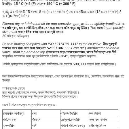
রিংগুলি): -15 ° C (+ 5 (F) থেকে + 150 ° C (+ 300 ° F)
অ্যাক্টুয়েটর পরিসীমাটি 15 মাপের, 8 বার (in০ ইন.আইবিএস) থেকে ৪ 45৩৩ এনএম (18৫১৮৪ ইন.লবিস) 5
বারে (p০ পিসগ) টর্ক সহ
Filtered dry or lubricated air for non-corrosive gas, water or lighthydraulic oil.
অ-
ক্ষয়কারী গ্যাস, জল বা লাইটারিড্রোলিক তেল জন্য শুকনো বা তৈলাক্ত বায়ু ফিল্টার।
The maximum particle
size must not
সর্বাধিক কণার আকার অবশ্যই হবে না
30 মাইক্রন অতিক্রম।
Bottom drilling complies with ISO 5211/DIN 3337 to match valve.
নীচে তুরপুনটি
ভালভের সাথে ম্যাচ করার জন্য আইএসও 5211 / DIN 3337 মেনে চলে।
Interfacefor solenoid
valve, shaft top end and top
ইন্টারফেসের জন্য সোলেনয়েড ভালভ, খাদের শীর্ষ প্রান্ত এবং শীর্ষ
আনুষাঙ্গিক জমায়েতের জন্য তুরপুন ভিডিআই / ভিডিই -3845, ন্যামুর স্ট্যান্ডার্ড অনুসারে।
প্রতিটি অ্যাকুয়েটর হাইড্রলিক্যালি টেস্ট, সার্টিফাইড এবং ন্যূনতম 500,000 চক্রের জন্য গ্যারান্টিযুক্ত।
স্বয়ংক্রিয় ডিভাইসগুলিতে বিস্তৃতভাবে ব্যবহৃত, যেমন হালকা শিল্প, রাসায়নিক শিল্প, টেক্সটাইল, ইলেকট্রন, যন্ত্রপাতি
ইত্যাদি
অ্যাপ্লিকেশন ক্ষেত্র
নতুন ধরণের সোলোনয়েড ভালভ, অনন্য উপস্থিতি, কমপ্যাক্ট স্ট্রাকচার।
বিভিন্ন চাপের মাধ্যমের জন্য উপযুক্ত চাপ শ্রেণীর নির্বাচনের মাধ্যমে।
বেলো হিসাবে ক্ষেত্রের মধ্যে ব্যাপকভাবে ব্যবহৃত:
রাসায়নিক পদার্থসমূহ
খাদ্য
এইচভিএসি শিল্প
জল চিকিত্সা
পরিবেশ রক্ষা
পরিবহন
রেফ্রিজারেশন শিল্প
সজ্জা এবং কাগজ
হালকা শিল্প
পানি
সাধারণ পরিষেবা ক্ষেত্র
পৌর প্রকৌশল