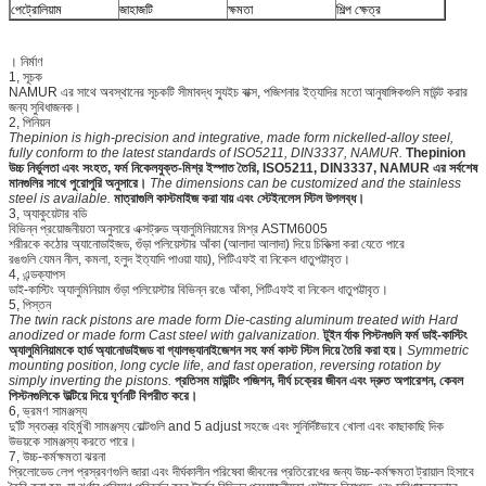
পেট্রোলিয়াম
জাহাজটি
ক্ষমতা
শিল্প ক্ষেত্র
। নির্মাণ
1, সূচক
NAMUR এর সাথে অবস্থানের সূচকটি সীমাবদ্ধ স্যুইচ বাক্স, পজিশনার ইত্যাদির মতো আনুষাঙ্গিকগুলি মাউন্ট করার
জন্য সুবিধাজনক।
2, পিনিয়ন
Thepinion is high-precision and integrative, made form nickelled-alloy steel,
fully conform to the latest standards of ISO5211, DIN3337, NAMUR.
Thepinion
উচ্চ নির্ভুলতা এবং সংহত, ফর্ম নিকেলযুক্ত-মিশ্র ইস্পাত তৈরি, ISO5211, DIN3337, NAMUR এর সর্বশেষ
মানগুলির সাথে পুরোপুরি অনুসারে।
The dimensions can be customized and the stainless
steel is available.
মাত্রাগুলি কাস্টমাইজ করা যায় এবং স্টেইনলেস স্টিল উপলব্ধ।
3, অ্যাকুয়েটার বডি
বিভিন্ন প্রয়োজনীয়তা অনুসারে এক্সট্রুড অ্যালুমিনিয়ামের মিশ্র ASTM6005
শরীরকে কঠোর অ্যানোডাইজড, গুঁড়া পলিয়েস্টার আঁকা (আলাদা আলাদা) দিয়ে চিকিত্সা করা যেতে পারে
রঙগুলি যেমন নীল, কমলা, হলুদ ইত্যাদি পাওয়া যায়), পিটিএফই বা নিকেল ধাতুপট্টাবৃত।
4, এন্ডক্যাপস
ডাই-কাস্টিং অ্যালুমিনিয়াম গুঁড়া পলিয়েস্টার বিভিন্ন রঙে আঁকা, পিটিএফই বা নিকেল ধাতুপট্টাবৃত।
5, পিস্তন
The twin rack pistons are made form Die-casting aluminum treated with Hard
anodized or made form Cast steel with galvanization.
টুইন র্যাক পিস্টনগুলি ফর্ম ডাই-কাস্টিং
অ্যালুমিনিয়ামকে হার্ড অ্যানোডাইজড বা গ্যালভ্যানাইজেশন সহ ফর্ম কাস্ট স্টিল দিয়ে তৈরি করা হয়।
Symmetric
mounting position, long cycle life, and fast operation, reversing rotation by
simply inverting the pistons.
প্রতিসম মাউন্টিং পজিশন, দীর্ঘ চক্রের জীবন এবং দ্রুত অপারেশন, কেবল
পিস্টনগুলিকে উল্টিয়ে দিয়ে ঘূর্ণনটি বিপরীত করে।
6, ভ্রমণ সামঞ্জস্য
দু'টি স্বতন্ত্র বহির্মুখী সামঞ্জস্য বোল্টগুলি and 5 adjust সহজে এবং সুনির্দিষ্টভাবে খোলা এবং কাছাকাছি দিক
উভয়কে সামঞ্জস্য করতে পারে।
7, উচ্চ-কর্মক্ষমতা ঝরনা
প্রিলোডেড লেপ প্রস্রবণগুলি জারা এবং দীর্ঘকালীন পরিষেবা জীবনের প্রতিরোধের জন্য উচ্চ-কর্মক্ষমতা ট্রায়াল হিসাবে