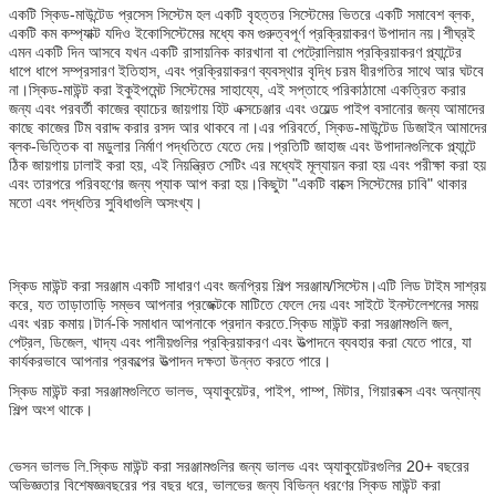
একটি স্কিড-মাউন্টেড প্রসেস সিস্টেম হল একটি বৃহত্তর সিস্টেমের ভিতরে একটি সমাবেশ ব্লক,
একটি কম কম্প্যাক্ট যদিও ইকোসিস্টেমের মধ্যে কম গুরুত্বপূর্ণ প্রক্রিয়াকরণ উপাদান নয়।শীঘ্রই
এমন একটি দিন আসবে যখন একটি রাসায়নিক কারখানা বা পেট্রোলিয়াম প্রক্রিয়াকরণ প্ল্যান্টের
ধাপে ধাপে সম্প্রসারণ ইতিহাস, এবং প্রক্রিয়াকরণ ব্যবস্থার বৃদ্ধি চরম ধীরগতির সাথে আর ঘটবে
না।স্কিড-মাউন্ট করা ইকুইপমেন্ট সিস্টেমের সাহায্যে, এই সপ্তাহে পরিকাঠামো একত্রিত করার
জন্য এবং পরবর্তী কাজের ব্যাচের জায়গায় হিট এক্সচেঞ্জার এবং ওয়েল্ড পাইপ বসানোর জন্য আমাদের
কাছে কাজের টিম বরাদ্দ করার রসদ আর থাকবে না।এর পরিবর্তে, স্কিড-মাউন্টেড ডিজাইন আমাদের
ব্লক-ভিত্তিক বা মডুলার নির্মাণ পদ্ধতিতে যেতে দেয়।প্রতিটি জাহাজ এবং উপাদানগুলিকে প্ল্যান্টে
ঠিক জায়গায় ঢালাই করা হয়, এই নিয়ন্ত্রিত সেটিং এর মধ্যেই মূল্যায়ন করা হয় এবং পরীক্ষা করা হয়
এবং তারপরে পরিবহণের জন্য প্যাক আপ করা হয়।কিছুটা "একটি বাক্সে সিস্টেমের চাবি" থাকার
মতো এবং পদ্ধতির সুবিধাগুলি অসংখ্য।
স্কিড মাউন্ট করা সরঞ্জাম একটি সাধারণ এবং জনপ্রিয় শিল্প সরঞ্জাম/সিস্টেম।এটি লিড টাইম সাশ্রয়
করে, যত তাড়াতাড়ি সম্ভব আপনার প্রজেক্টকে মাটিতে ফেলে দেয় এবং সাইটে ইনস্টলেশনের সময়
এবং খরচ কমায়।টার্ন-কি সমাধান আপনাকে প্রদান করতে.স্কিড মাউন্ট করা সরঞ্জামগুলি জল,
পেট্রল, ডিজেল, খাদ্য এবং পানীয়গুলির প্রক্রিয়াকরণ এবং উত্পাদনে ব্যবহার করা যেতে পারে, যা
কার্যকরভাবে আপনার প্রকল্পের উত্পাদন দক্ষতা উন্নত করতে পারে।
স্কিড মাউন্ট করা সরঞ্জামগুলিতে ভালভ, অ্যাকুয়েটর, পাইপ, পাম্প, মিটার, গিয়ারবক্স এবং অন্যান্য
শিল্প অংশ থাকে।
ভেসন ভালভ লি.স্কিড মাউন্ট করা সরঞ্জামগুলির জন্য ভালভ এবং অ্যাকুয়েটরগুলির 20+ বছরের
অভিজ্ঞতার বিশেষজ্ঞ৷বছরের পর বছর ধরে, ভালভের জন্য বিভিন্ন ধরণের স্কিড মাউন্ট করা