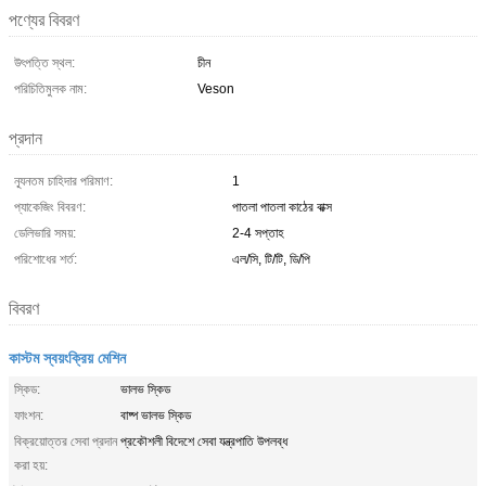
পণ্যের বিবরণ
উৎপত্তি স্থল:
চীন
পরিচিতিমুলক নাম:
Veson
প্রদান
ন্যূনতম চাহিদার পরিমাণ:
1
প্যাকেজিং বিবরণ:
পাতলা পাতলা কাঠের বাক্স
ডেলিভারি সময়:
2-4 সপ্তাহ
পরিশোধের শর্ত:
এল/সি, টি/টি, ডি/পি
বিবরণ
কাস্টম স্বয়ংক্রিয় মেশিন
স্কিড:
ভালভ স্কিড
ফাংশন:
বাষ্প ভালভ স্কিড
বিক্রয়োত্তর সেবা প্রদান
প্রকৌশলী বিদেশে সেবা যন্ত্রপাতি উপলব্ধ
করা হয়: