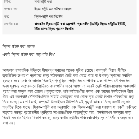
টাইপ:
মাথা মাউন্ট করা
পণ্যের নাম:
স্কিড মাউন্ট করা পরীক্ষার সরঞ্জাম
নাম:
স্কিড-মাউন্ট করা সিস্টেম
রাসায়নিক স্কিড মাউন্ট করা যন্ত্রপাতি
গ্যাসোলিন ইন্ডাস্ট্রি স্কিড মাউন্টেড ইউনিট
লক্ষণীয় করা:
,
,
স্টিম ভালভ স্কিড প্রসেস সিস্টেম
স্কিড মাউন্ট করা ভালভ
একটি স্কিড মাউন্ট করা যন্ত্রপাতি কি?
আজকাল রাসায়নিক উদ্ভিদে সীমাবদ্ধ স্থানের অনেক সুবিধা রয়েছে।কমপ্যাক্ট গিয়ার সীমিত
জ্যামিতিক রূপরেখা প্রদানের জন্য সঠিকভাবে তৈরি করা যেতে পারে যা উপলব্ধ স্থানের সর্বাধিক
ব্যবহার করে।সর্বশেষ জাহাজ ডিজাইন প্রযুক্তি পেট্রোলিয়াম পোশাক এবং পাম্পিং স্টেশনগুলির
জন্য সুরক্ষার কঠোরভাবে নিয়ন্ত্রিত কারণগুলির সাথে আপস না করেই ছোট পরিষেবাযোগ্য অঞ্চলগুলি
গ্রহণ করা সম্ভব করে তোলে।প্রকৃতপক্ষে, পাইপলাইনগুলির নকশা এবং তাদের ইনস্টলেশন ধীরে
ধীরে এই কমপ্যাক্ট মেশিনারিগুলিকে সাইটে একত্রিত করা থেকে দূরে একটি বিশাল পরিবর্তনের মধ্য
দিয়ে যাচ্ছে।এর পরিবর্তে, কম্প্যাক্ট ডিজাইনের নীতিগুলি এই মুহূর্তে আকার নিচ্ছে একটি মডুলার
পদ্ধতির দিকে যাচ্ছে।স্কিড-মাউন্ট করা যন্ত্রপাতি এবং স্কিড-মাউন্ট করা সরঞ্জাম যা একটি একীভূত
সত্তায় সমস্ত প্রয়োজনীয় প্রক্রিয়া সরঞ্জামগুলিকে অন্তর্ভুক্ত করে, ইনস্টলেশন সমস্যার জন্য
ডিফল্ট সমাধান হিসাবে বিকাশ করছে, অন্য কথায় স্থানীয় পরিষেবাযোগ্য স্থান নির্মাণের জন্য আর
বাধা নয়।