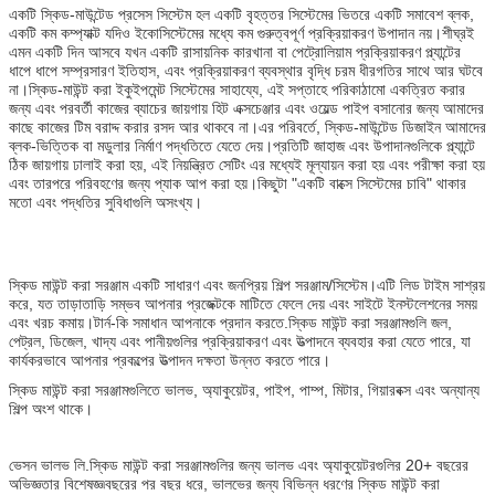
একটি স্কিড-মাউন্টেড প্রসেস সিস্টেম হল একটি বৃহত্তর সিস্টেমের ভিতরে একটি সমাবেশ ব্লক,
একটি কম কম্প্যাক্ট যদিও ইকোসিস্টেমের মধ্যে কম গুরুত্বপূর্ণ প্রক্রিয়াকরণ উপাদান নয়।শীঘ্রই
এমন একটি দিন আসবে যখন একটি রাসায়নিক কারখানা বা পেট্রোলিয়াম প্রক্রিয়াকরণ প্ল্যান্টের
ধাপে ধাপে সম্প্রসারণ ইতিহাস, এবং প্রক্রিয়াকরণ ব্যবস্থার বৃদ্ধি চরম ধীরগতির সাথে আর ঘটবে
না।স্কিড-মাউন্ট করা ইকুইপমেন্ট সিস্টেমের সাহায্যে, এই সপ্তাহে পরিকাঠামো একত্রিত করার
জন্য এবং পরবর্তী কাজের ব্যাচের জায়গায় হিট এক্সচেঞ্জার এবং ওয়েল্ড পাইপ বসানোর জন্য আমাদের
কাছে কাজের টিম বরাদ্দ করার রসদ আর থাকবে না।এর পরিবর্তে, স্কিড-মাউন্টেড ডিজাইন আমাদের
ব্লক-ভিত্তিক বা মডুলার নির্মাণ পদ্ধতিতে যেতে দেয়।প্রতিটি জাহাজ এবং উপাদানগুলিকে প্ল্যান্টে
ঠিক জায়গায় ঢালাই করা হয়, এই নিয়ন্ত্রিত সেটিং এর মধ্যেই মূল্যায়ন করা হয় এবং পরীক্ষা করা হয়
এবং তারপরে পরিবহণের জন্য প্যাক আপ করা হয়।কিছুটা "একটি বাক্সে সিস্টেমের চাবি" থাকার
মতো এবং পদ্ধতির সুবিধাগুলি অসংখ্য।
স্কিড মাউন্ট করা সরঞ্জাম একটি সাধারণ এবং জনপ্রিয় শিল্প সরঞ্জাম/সিস্টেম।এটি লিড টাইম সাশ্রয়
করে, যত তাড়াতাড়ি সম্ভব আপনার প্রজেক্টকে মাটিতে ফেলে দেয় এবং সাইটে ইনস্টলেশনের সময়
এবং খরচ কমায়।টার্ন-কি সমাধান আপনাকে প্রদান করতে.স্কিড মাউন্ট করা সরঞ্জামগুলি জল,
পেট্রল, ডিজেল, খাদ্য এবং পানীয়গুলির প্রক্রিয়াকরণ এবং উত্পাদনে ব্যবহার করা যেতে পারে, যা
কার্যকরভাবে আপনার প্রকল্পের উত্পাদন দক্ষতা উন্নত করতে পারে।
স্কিড মাউন্ট করা সরঞ্জামগুলিতে ভালভ, অ্যাকুয়েটর, পাইপ, পাম্প, মিটার, গিয়ারবক্স এবং অন্যান্য
শিল্প অংশ থাকে।
ভেসন ভালভ লি.স্কিড মাউন্ট করা সরঞ্জামগুলির জন্য ভালভ এবং অ্যাকুয়েটরগুলির 20+ বছরের
অভিজ্ঞতার বিশেষজ্ঞ৷বছরের পর বছর ধরে, ভালভের জন্য বিভিন্ন ধরণের স্কিড মাউন্ট করা