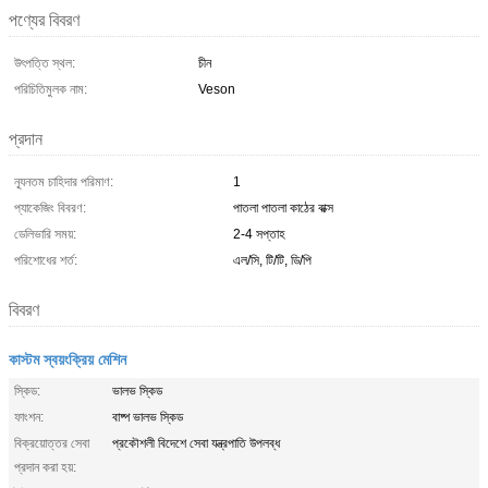
পণ্যের বিবরণ
উৎপত্তি স্থল:
চীন
পরিচিতিমুলক নাম:
Veson
প্রদান
ন্যূনতম চাহিদার পরিমাণ:
1
প্যাকেজিং বিবরণ:
পাতলা পাতলা কাঠের বাক্স
ডেলিভারি সময়:
2-4 সপ্তাহ
পরিশোধের শর্ত:
এল/সি, টি/টি, ডি/পি
বিবরণ
কাস্টম স্বয়ংক্রিয় মেশিন
স্কিড:
ভালভ স্কিড
ফাংশন:
বাষ্প ভালভ স্কিড
বিক্রয়োত্তর সেবা
প্রকৌশলী বিদেশে সেবা যন্ত্রপাতি উপলব্ধ
প্রদান করা হয়: