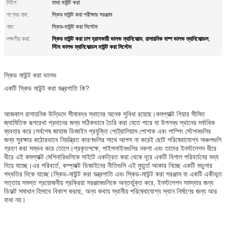
টাইপ:
মাথা মাউন্ট করা
পণ্যের নাম:
স্কিড মাউন্ট করা পরীক্ষার সরঞ্জাম
নাম:
স্কিড-মাউন্ট করা সিস্টেম
স্কিড মাউন্ট করা চাপ হ্রাসকারী ভালভ ম্যানিফোল্ড
রাসায়নিক বাষ্প ভালভ ম্যানিফোল্ডস
লক্ষণীয় করা:
,
,
স্টিম ভালভ ম্যানিফোল্ডস মাউন্ট করা সিস্টেম
স্কিড মাউন্ট করা ভালভ
একটি স্কিড মাউন্ট করা যন্ত্রপাতি কি?
আজকাল রাসায়নিক উদ্ভিদে সীমাবদ্ধ স্থানের অনেক সুবিধা রয়েছে।কমপ্যাক্ট গিয়ার সীমিত
জ্যামিতিক রূপরেখা প্রদানের জন্য সঠিকভাবে তৈরি করা যেতে পারে যা উপলব্ধ স্থানের সর্বাধিক
ব্যবহার করে।সর্বশেষ জাহাজ ডিজাইন প্রযুক্তি পেট্রোলিয়াম পোশাক এবং পাম্পিং স্টেশনগুলির
জন্য সুরক্ষার কঠোরভাবে নিয়ন্ত্রিত কারণগুলির সাথে আপস না করেই ছোট পরিষেবাযোগ্য অঞ্চলগুলি
গ্রহণ করা সম্ভব করে তোলে।প্রকৃতপক্ষে, পাইপলাইনগুলির নকশা এবং তাদের ইনস্টলেশন ধীরে
ধীরে এই কমপ্যাক্ট মেশিনারিগুলিকে সাইটে একত্রিত করা থেকে দূরে একটি বিশাল পরিবর্তনের মধ্য
দিয়ে যাচ্ছে।এর পরিবর্তে, কম্প্যাক্ট ডিজাইনের নীতিগুলি এই মুহূর্তে আকার নিচ্ছে একটি মডুলার
পদ্ধতির দিকে যাচ্ছে।স্কিড-মাউন্ট করা যন্ত্রপাতি এবং স্কিড-মাউন্ট করা সরঞ্জাম যা একটি একীভূত
সত্তায় সমস্ত প্রয়োজনীয় প্রক্রিয়া সরঞ্জামগুলিকে অন্তর্ভুক্ত করে, ইনস্টলেশন সমস্যার জন্য
ডিফল্ট সমাধান হিসাবে বিকাশ করছে, অন্য কথায় স্থানীয় পরিষেবাযোগ্য স্থান নির্মাণের জন্য আর
বাধা নয়।