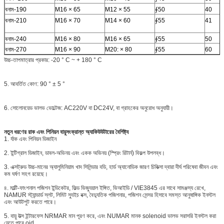
বনাম-190
M16 × 65
M12 × 55
∮50
40
বনাম-210
M16 × 70
M14 × 60
∮55
41
বনাম-240
M16 × 80
M16 × 65
∮55
50
বনাম-270
M16 × 90
M20: × 80
∮55
60
উচ্চ-তাপমাত্রার প্রকার: -20 ° C ~ + 180 ° C
5. আবর্তিত কোণ: 90 ° ± 5 °
6. সোলোনয়েড ভালভ ভোল্টেজ: AC220V বা DC24V, বা গ্রাহকের অনুরোধ অনুযায়ী।
নতুন ধরণের রাক এবং পিনিয়ন বায়ুসংক্রান্ত অ্যাকিউউটারের বৈশিষ্ট্য
1. র্যাক এবং পিনিয়ন ডিজাইন
2. ইন্টিগ্রাল ডিজাইন, ডাবল-অভিনয় এবং একক অভিনয় (স্প্রিং রিটার্ন) বিকল্প উপলব্ধ।
3. এক্সট্রুড উচ্চ-মানের অ্যালুমিনিয়াম খাদ সিলিন্ডার বডি, হার্ড অ্যানোডিক জারণ চিকিত্সা দ্বারা দীর্ঘ পরিষেবা জীবন এবং
কম ঘর্ষণ সহগ রয়েছে।
৪. মাল্টি-ফাংশনাল পজিশন ইন্ডিকেটর, ফিল্ড ভিজ্যুয়াল ইঙ্গিত, ভিআইডি / VIE3845 এর সাথে সামঞ্জস্য রেখে,
NAMUR স্ট্যান্ডার্ড স্লট, লিমিট স্যুইচ বক্স, বৈদ্যুতিক পজিশনার, পজিশন সেন্সর হিসাবে সমস্ত আনুষাঙ্গিক ইনস্টল
এবং আউটপুট করতে পারে।
5. বায়ু উত্স ইন্টারফেস NRMAR মান পূরণ করে, এবং NUMAR মানক solenoid ভালভ সরাসরি ইনস্টল করা
যেতে পারে oid