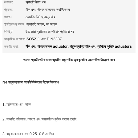
উপাদান:
অ্যালুমিনিয়াম খাদ
প্রকার:
র্যাক এবং পিনিয়ন ভালভের অ্যাক্টিভেশন
ফাংশন:
কোয়ার্টার টার্ন অ্যাকচুয়েটর
ইনস্টলেশন ভালভ:
প্রজাপতি ভালভ, বল ভালভ
বৈশিষ্ট্য:
উচ্চ জারা প্রতিরোধের পরিধান প্রতিরোধের
আনুষঙ্গিক সংযোগ:
ISO5211 এবং DIN3337
র্যাক এবং পিনিয়ন ভালভ actuator
বায়ুসংক্রান্ত র্যাক এবং প্যানিয়ন ঘূর্ণমান actuators
লক্ষণীয় করা:
,
ভালভ অ্যাক্টিভেটর ডাবল অ্যাক্টিং বায়ুমেটিক অ্যাকুয়েটার এক্সেসরিজ নিয়ন্ত্রণ করে
Ne বায়ুসংক্রান্ত অ্যাকিউউটারের বিশেষ উল্লেখ
1. অভিনয়ের ধরণ: ডাবল
2. মাঝারি: পরিষ্কার, শুকনো এবং ক্ষয়কারী সংকুচিত বাতাস ছাড়াই
3. বায়ু সরবরাহের চাপ: 0.25 -0.8 এমপিএ