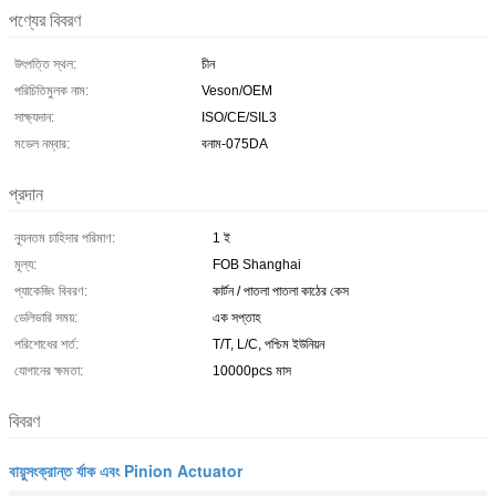
পণ্যের বিবরণ
উৎপত্তি স্থল:
চীন
পরিচিতিমুলক নাম:
Veson/OEM
সাক্ষ্যদান:
ISO/CE/SIL3
মডেল নম্বার:
বনাম-075DA
প্রদান
ন্যূনতম চাহিদার পরিমাণ:
1 ই
মূল্য:
FOB Shanghai
প্যাকেজিং বিবরণ:
কার্টন / পাতলা পাতলা কাঠের কেস
ডেলিভারি সময়:
এক সপ্তাহ
পরিশোধের শর্ত:
T/T, L/C, পশ্চিম ইউনিয়ন
যোগানের ক্ষমতা:
10000pcs মাস
বিবরণ
বায়ুসংক্রান্ত র্যাক এবং Pinion Actuator