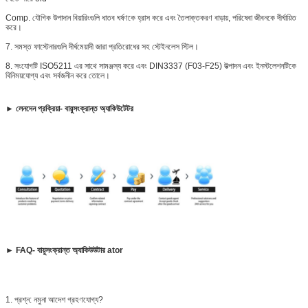
Comp. যৌগিক উপাদান বিয়ারিংগুলি ধাতব ঘর্ষণকে হ্রাস করে এবং তৈলাক্তকরণ বাড়ায়, পরিষেবা জীবনকে দীর্ঘায়িত
করে।
7. সমস্ত ফাস্টেনারগুলি দীর্ঘমেয়াদী জারা প্রতিরোধের সহ স্টেইনলেস স্টিল।
8. সংযোগটি ISO5211 এর সাথে সামঞ্জস্য করে এবং DIN3337 (F03-F25) উত্পাদন এবং ইনস্টলেশনটিকে
বিনিময়যোগ্য এবং সর্বজনীন করে তোলে।
► লেনদেন প্রক্রিয়া
- বায়ুসংক্রান্ত অ্যাকিউটেটর
► FAQ- বায়ুসংক্রান্ত অ্যাকিউউটার ator
1. প্রশ্ন: নমুনা আদেশ গ্রহণযোগ্য?