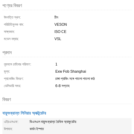
পণ্যের বিবরণ
উৎপত্তি স্থল:
চীন
পরিচিতিমুলক নাম:
VESON
সাক্ষ্যদান:
ISO CE
মডেল নম্বার:
VSL
প্রদান
ন্যূনতম চাহিদার পরিমাণ:
1
মূল্য:
Exw Fob Shanghai
প্যাকেজিং বিবরণ:
চাঙ্গা প্যাকিং সঙ্গে পাতলা পাতলা কাঠ
ডেলিভারি সময়:
6-8 সপ্তাহ
বিবরণ
বায়ুসংক্রান্ত লিনিয়ার অ্যাক্টুয়েটর
এইচএসএফ:
ভিএসএল বায়ুসংক্রান্ত রৈখিক অ্যাকুয়েটর
উপাদান:
কার্বন ইস্পাত