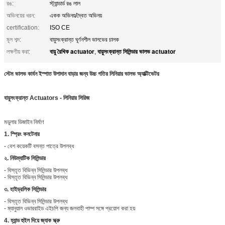
রঙ:
স্ট্যান্ডার্ড রঙ লাল
অভিনয়ের ধরন:
একক অভিনয়/দ্বৈত অভিনয়
certification:
ISO CE
মূল শব্দ:
বায়ুসংক্রান্ত ঘূর্ণনশীল ভালভের চালক
বায়ু রৈখিক actuator
বায়ুসংক্রান্ত সিলিন্ডার ভালভ actuator
লক্ষণীয় করা:
,
স্টেম ভালভ কার্বন ইস্পাত উপাদান বাড়ার জন্য উচ্চ গতির লিনিয়ার ভালভ অ্যাক্টিভেটর
বায়ুসংক্রান্ত Actuators - লিনিয়ার সিরিজ
মডুলার ডিজাইন নির্মাণ
1. স্প্রিং কনটেনার
- বেশ কয়েকটি বসন্ত পাত্রে উপলব্ধ
২. নিউম্যাটিক সিলিন্ডার
- বিস্তৃত বিভিন্ন সিলিন্ডার উপলব্ধ
- বিস্তৃত বিভিন্ন সিলিন্ডার উপলব্ধ
৩. হাইড্রলিক সিলিন্ডার
- বিস্তৃত বিভিন্ন সিলিন্ডার উপলব্ধ
- ম্যানুয়াল ওভাররাইড এইচপি জন্য জলবাহী পাম্প সঙ্গে প্রয়োগ করা হয়
4. হ্যান্ড হুইল দিয়ে জ্যাক স্ক্রু