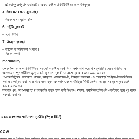
- এইচডাব্লু ম্যানুয়াল ওভাররাইড আরও ছোট অ্যাকিউটিউটরের জন্য উপযুক্ত
৫. গিয়ারবক্সের সাথে হ্যান্ড-হুইল
- গিয়ারবক্স সহ হ্যান্ড-হুইল
6. মাউন্টিং ব্র্যাকেট
- ওপেন টাইপ
7. নিয়ন্ত্রণ ব্যবস্থা
- প্যানেল বা মন্ত্রিসভা সংস্করণ
- নিজস্ব নকশা
modularity
ভেসন ভিএসএল অ্যাকিউইটররা সকলেই একটি সাধারণ নির্মাণ দর্শন ভাগ করে যা মডুলারিটি হিসাবে পরিচিত, যা
আমাদের সম্পূর্ণ পরিসীমা জুড়ে একটি সুসংগত প্রকৌশল নকশা ব্যবহার করে অর্জন করা হয়।
পাওয়ার সিলিন্ডার, বসন্তের পাত্রে, ম্যানুয়াল ওভাররাইডগুলি, নিয়ন্ত্রণ ব্যবস্থা এবং অন্যান্য বৈশিষ্ট্যগুলিকে বিভিন্ন
স্থানে একত্রিত করা যেতে পারে যাতে ব্যর্থ অবস্থান এবং অতিরিক্ত বৈশিষ্ট্যগুলির ক্ষেত্রে সমস্ত অনুরোধগুলি
কভার করতে দেয়।
সমাপ্ত এবং আধা-সমাপ্ত উপাদানগুলির বৃহত স্টক সর্বদা উপলব্ধ থাকায়, অ্যাকিউটুয়েটারগুলি একত্রিত হয়ে খুব দ্রুত
সরবরাহ করা যায়।
একক ভারপ্রাপ্ত অভিনেতার মূলনীতি (স্প্রিং রিটার্ন)
CCW