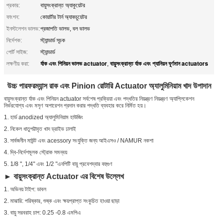
প্রকার:
বায়ুসংক্রান্ত অ্যাকুয়েটর
ফাংশন:
কোয়ার্টার টার্ন অ্যাকচুয়েটর
ইনস্টলেশন ভালভ:
প্রজাপতি ভালভ, বল ভালভ
নির্দেশক:
স্ট্যান্ডার্ড সূচক
পোর্ট সাইজ:
স্ট্যান্ডার্ড
র্যাক এবং পিনিয়ন ভালভ actuator
বায়ুসংক্রান্ত র্যাক এবং প্যানিয়ন ঘূর্ণমান actuators
লক্ষণীয় করা:
,
উচ্চ পারফরম্যান্স রাক এবং Pinion রোটারি Actuator অ্যালুমিনিয়াম খাদ উপাদান
বায়ুসংক্রান্ত র্যাক এবং পিনিয়ন actuator সর্বশেষ প্রক্রিয়া এবং পদ্ধতির নিয়ন্ত্রণ নিয়ন্ত্রণ অ্যাপ্লিকেশন
নির্ভরযোগ্য এবং মসৃণ অপারেশন প্রদান করার পদ্ধতি ব্যবহার করে নির্মিত হয়।
1. হার্ড anodized অ্যালুমিনিয়াম হাউজিং
2. নিকেল ধাতুপট্টাবৃত খাদ ড্রাইভ ঢালাই
3. সার্বজনীন মাউন্ট এবং acessory সংযুক্তি জন্য আইএসও / NAMUR নকশা
4. দ্বি-নির্দেশমূলক স্ট্রোক সমন্বয়
5. 1/8 ", 1/4" এবং 1/2 "এনপিটি বায়ু প্রবেশদ্বার বহুগুণ
► বায়ুসংক্রান্ত Actuator এর বিশেষ উল্লেখ
1. অভিনয় টাইপ: ডাবল
2. মাঝারি: পরিষ্কার, শুষ্ক এবং ক্ষয়প্রাপ্ত সংকুচিত হাওয়া ছাড়া
3. বায়ু সরবরাহ চাপ: 0.25 -0.8 এমপিএ