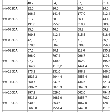
40.7
54,0
67,3
81.4
বনাম-052DA
12.0
16.0
20.0
24.0
106,2
141,6
177,0
212,4
বনাম-063DA
21.7
28.9
36.1
43.4
191,8
255,8
319,7
383,6
বনাম-075DA
35,0
46.6
58.3
69,9
309,3
412,4
515,5
618,6
বনাম-083DA
42,8
57,0
71,3
85,5
378,3
504,5
630,6
756,7
বনাম-092DA
67,6
90,1
112,6
135,2
598,0
797,4
996,7
1196,1
বনাম-105DA
97,7
130,3
162,9
195,5
864,9
1153,2
1441,4
1729,7
বনাম-125DA
173,3
231,0
288,8
346,5
1533,3
2044,4
2555,4
3066,5
বনাম-140DA
260,7
347,6
434,5
521,4
2307,2
3076,3
3845,3
4614,4
বনাম-160DA
397,2
529,6
662,0
794,4
3515,2
4687,0
5858,7
7030,4
বনাম-190DA
640,2
853,6
1067,0
1280,4
5665,8
7554,4
9443,0
11331,