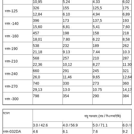
10,95
5.24
4.33
6,02
326
155
125,5
175
বনাম-125
12,84
6.10
4,94
6,89
396
173
137,5
193
বনাম -140
15,60
6,81
5,41
7,60
457
198
158
218
বনাম -160
18,01
7.80
6.22
8,58
538
232
189
262
বনাম-190
21,18
9.13
7.44
10.3
568
257
210
287
বনাম-210
22,36
10,12
8,27
11.30
660
291
245
321
বনাম-240
26,0
11,46
9,65
12,64
740
330
273
360
বনাম-270
29,13
13.0
10.75
14,17
798
354
290
384
বনাম -300
মডেল
বায়ু সরবরাহ (বার / পিএসআইজি)
3.0 / 42.6
4.0 / 56.9
5.0 / 71.1
6.0 / 8
বনাম-032DA
4.6
6.1
7.6
9.2