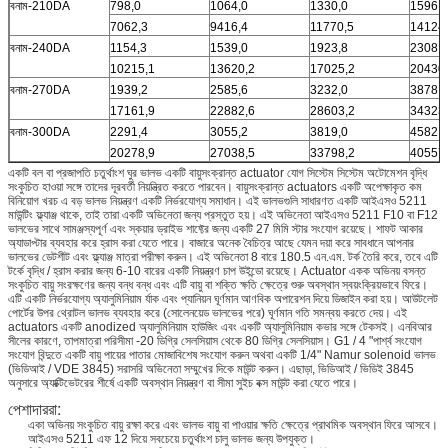
বনাম-210DA
798,0
1064,0
1330,0
1596,0
7062,3
9416,4
11770,5
14124
বনাম-240DA
1154,3
1539,0
1923,8
2308,5
10215,1
13620,2
17025,2
20430
বনাম-270DA
1939,2
2585,6
3232,0
3878,4
17161,9
22882,6
28603,2
34323
বনাম-300DA
2291,4
3055,2
3819,0
4582,8
20278,9
27038,5
33798,2
40557
একটি বল বা প্রজাপতি চতুর্থাংশ ঘুর ভালভ একটি বায়ুসংক্রান্ত actuator যোগ সিস্টেম সিস্টেম অটোমেশন বৃদ্ধি
সংকুচিত হাওয়া সঙ্গে তাদের দূরবর্তী নিয়ন্ত্রিত করতে পারবেন। বায়ুসংক্রান্ত actuators একটি অপেক্ষাকৃত কম
বিনিয়োগ খরচ এ বড় ভালভ নিয়ন্ত্রণ একটি নির্ভরযোগ্য সমাধান। এই ভালভগুলি সাধারণত একটি আইএসও 5211
মাউন্টিং ফ্ল্যাঞ্জ থাকে, তাই তারা একটি অভিনেতা জন্য প্রস্তুত হয়। এই অভিনেতা আইএসও 5211 F10 বা F12
ভালভের সাথে সামঞ্জস্যপূর্ণ এবং স্কয়ার ড্রাইভ শাফ্টের জন্য একটি 27 মিমি স্টার সংযোগ রয়েছে। শাফট আকার
অ্যাডাপ্টার ব্যবহার করে হ্রাস করা যেতে পারে। বাজারে অনেক বৈচিত্র আছে যেমন দয়া করে সাবধানে আপনার
ভালভের ডেটশীট এবং ফ্ল্যাঞ্জ মাত্রা পরীক্ষা করুন। এই অভিনেতা 8 বারে 180.5 এন.এম. টর্ক তৈরি করে, তবে এটি
টর্কে বৃদ্ধি / হ্রাস করার জন্য 6-10 বারের একটি নিয়ন্ত্রণ চাপ উইন্ডো রয়েছে। Actuator একক অভিনয় বসন্ত
সংকুচিত বায়ু সংরক্ষণের জন্য বন্ধ বন্ধ এবং এটি বায়ু বা শক্তি ক্ষতি ক্ষেত্রে শুরু অবস্থান স্বয়ংক্রিয়ভাবে ফিরে।
এটি একটি নির্ভরযোগ্য অ্যালুমিনিয়াম র্যাক এবং প্যানিয়ন ঘূর্ণমান আণবিক অপারেশন দিয়ে ডিজাইন করা হয়। আউটলেট
পোর্টের উপর থ্রোটল ভালভ ব্যবহার করে (সোলেনয়েড ভালভের পরে) ঘূর্ণমান গতি সমন্বয় করতে দেয়। এই
actuators একটি anodized অ্যালুমিনিয়াম হাউজিং এবং একটি অ্যালুমিনিয়াম কভার সঙ্গে টেকসই। এনবিআর
সীলের কারণে, তাপমাত্রা পরিসীমা -20 ডিগ্রি সেলসিয়াস থেকে 80 ডিগ্রি সেলসিয়াস। G1 / 4 "পার্শ্ব সংযোগ
সংযোগ বিন্দুতে একটি বায়ু পায়ের পাতার মোজাবিশেষ সংযোগ করুন অথবা একটি 1/4" Namur solenoid ভালভ
(ভিডিআই / VDE 3845) সরাসরি অভিনেতা সম্মুখের দিকে মাউন্ট করুন। এছাড়া, ভিডিআই / ভিডিই 3845
অনুসারে অ্যাক্টিভেটরের শীর্ষে একটি অবস্থান নিয়ন্ত্রণ বা সীমা সুইচ বক্স মাউন্ট করা যেতে পারে।
পেশাদাররা:
একা অভিনয় সংকুচিত বায়ু রক্ষা করে এবং ভালভ বায়ু বা পাওয়ার ক্ষতি ক্ষেত্রে প্রাথমিক অবস্থান ফিরে আসবে।
আইএসও 5211 এফ 12 দিয়ে সবচেয়ে চতুর্থাংশ চালু ভালভ জন্য উপযুক্ত।