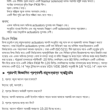
ফিটিং এবং টিউবিং হ্রাস করতে একটি Namur solenoid ভালভ সরাসরি মাউন্ট করার ক্ষমতা।
সর্বোচ্চ তাপমাত্রা বৃদ্ধি বিকল্প FKM সীল।
দ্রুত খোলার / বন্ধ।
উপরে যান্ত্রিক সূচক ভালভ অবস্থান দেখায়।
একটি সীমা সুইচ বক্স দিয়ে সজ্জিত করা যেতে পারে।
কনস:
একক অভিনয় ডবল অভিনয় actuators তুলনায় কম নিয়ন্ত্রণ দেয়।
সংকুচিত হাওয়া সিস্টেম এবং বায়ু সরবরাহ নিয়ন্ত্রণ একটি solenoid ভালভ প্রয়োজন।
শক্তি খরচ বৈদ্যুতিক actuators তুলনায় বেশী।
ভিএস সিরিজ
ভিসা চতুর্থাংশ চালু বায়ুসংক্রান্ত actuators আপনি সংকুচিত বায়ু সঙ্গে বল বা প্রজাপতি ভালভ নিয়ন্ত্রণ করতে
পারবেন। তারা বৈদ্যুতিক actuators তুলনায় একটি কম বিনিয়োগ খরচ বড় ভলিউম স্বয়ংক্রিয়ভাবে একটি
নির্ভরযোগ্য এবং শক্তসমর্থ সমাধান প্রস্তাব। তারা একটি ISO 5211 শীর্ষ প্রান্তের সাথে একটি চতুর্ভুজ ঘূর্ণন
ভালভের উপর নির্ভর করে একটি নির্ভরযোগ্য অ্যালুমিনিয়াম র্যাক এবং পিনিয়ন ঘূর্ণমান ক্রিয়াকলাপের সাথে ডিজাইন করা
হয়েছে এবং একক অভিনয় (বসন্ত খোলা বা বসন্ত বন্ধ) বা বর্ধিত নিয়ন্ত্রণের জন্য দ্বৈত অভিনয় করার জন্য ডিজাইন
করা হয়েছে। স্ট্যান্ডার্ড তাপমাত্রা পরিসীমাটি -20 ডিগ্রি সেলসিয়াস থেকে 80 ডিগ্রি সেলসিয়াসে একটি এনবিআর
সীল দিয়ে থাকে তবে একটি ঐচ্ছিক FKM সীল 120 ​​ডিগ্রি সেলসিয়াসের সর্বোচ্চ তাপমাত্রার জন্য উপলব্ধ। সমস্ত
ভালভের একটি G1 / 4 "নামুর ইন্টারফেস রয়েছে VDI / VDE 3845 অনুযায়ী জি 1/8 "বা G1 / 4" থ্রেড সঙ্গে
► প্রায়শই জিজ্ঞাসিত প্রশ্নাবলী-বায়ুসংক্রান্ত অ্যাক্টুয়েটর
1. প্রশ্ন: নমুনা আদেশ গ্রহণযোগ্য?
উত্তর: হ্যাঁ, অবশ্যই।
2. প্রশ্নঃ কিভাবে অর্ডারটি স্থাপন করবেন?
উত্তর: আপনি আমাদের একটি ইমেইল পাঠাতে পারেন অথবা আমাকে সরাসরি কল করতে পারেন।
3. প্রশ্নঃ প্রসবের জন্য কত দিন?
উত্তর: আদেশ পরিমাণ অনুযায়ী সাধারণত 15-20 দিনের মধ্যে।