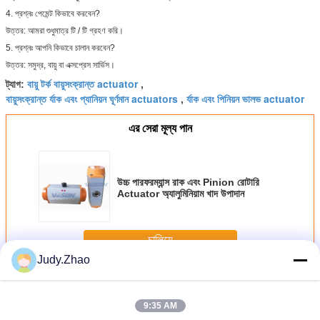
4. প্রশ্নঃ পেমেন্ট কিভাবে করবেন?
উত্তর: আমরা শুধুমাত্র টি / টি গ্রহণ করি।
5. প্রশ্নঃ আপনি কিভাবে চালান করবেন?
উত্তর: সমুদ্র, বায়ু বা এক্সপ্রেস সার্ভিস।
বায়ু টর্ক বায়ুসংক্রান্ত actuator
ট্যাগ:
,
বায়ুসংক্রান্ত র্যাক এবং প্যানিয়ন ঘূর্ণমান actuators
র্যাক এবং পিনিয়ন ভালভ actuator
,
এর সেরা মূল্য পান
উচ্চ পারফরম্যান্স রাক এবং Pinion রোটারি
Actuator অ্যালুমিনিয়াম খাদ উপাদান
চালিয়ে
Judy.Zhao
বায়ুসংক্রান্ত র্যাক এবং Pinion Actuator
অধিক
9:35 AM