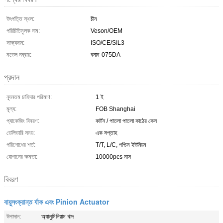
উৎপত্তি স্থল:
চীন
পরিচিতিমুলক নাম:
Veson/OEM
সাক্ষ্যদান:
ISO/CE/SIL3
মডেল নম্বার:
বনাম-075DA
প্রদান
ন্যূনতম চাহিদার পরিমাণ:
1 ই
মূল্য:
FOB Shanghai
প্যাকেজিং বিবরণ:
কার্টন / পাতলা পাতলা কাঠের কেস
ডেলিভারি সময়:
এক সপ্তাহ
পরিশোধের শর্ত:
T/T, L/C, পশ্চিম ইউনিয়ন
যোগানের ক্ষমতা:
10000pcs মাস
বিবরণ
বায়ুসংক্রান্ত র্যাক এবং Pinion Actuator
উপাদান:
অ্যালুমিনিয়াম খাদ