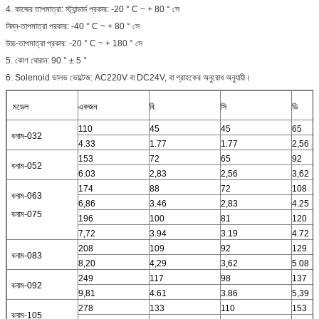
4. কাজের তাপমাত্রা: স্ট্যান্ডার্ড প্রকার: -20 ° C ~ + 80 ° সে
নিম্ন-তাপমাত্রা প্রকার: -40 ° C ~ + 80 ° সে
উচ্চ-তাপমাত্রা প্রকার: -20 ° C ~ + 180 ° সে
5. কোণ ঘোরান: 90 ° ± 5 °
6. Solenoid ভালভ ভোল্টেজ: AC220V বা DC24V, বা গ্রাহকের অনুরোধ অনুযায়ী।
মডেল
একজন
বি
সি
ডি
110
45
45
65
বনাম-032
4.33
1.77
1.77
2,56
153
72
65
92
বনাম-052
6.03
2,83
2,56
3,62
174
88
72
108
বনাম-063
6,86
3.46
2,83
4.25
বনাম-075
196
100
81
120
7,72
3.94
3.19
4.72
208
109
92
129
বনাম-083
8,20
4,29
3,62
5.08
249
117
98
137
বনাম-092
9,81
4.61
3.86
5,39
278
133
110
153
বনাম-105