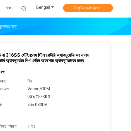
Bengali
খবর
উদ্ধৃতির জন্য আবেদন
ুয়েটরের জন্য
া 316SS স্টেইনলেস স্টিল রোটারি অ্যাকচুয়েটর বল ভালভ
ার টার্ন অ্যাকচুয়েটর শিপ মেরিন অফশোর অ্যাকচুয়েটরের জন্য
বরণ:
্থল:
চীন
লক নাম:
Veson/OEM
ISO/CE/SIL3
ার:
বনাম-083DA
াহিদার পরিমাণ:
1 ইএ