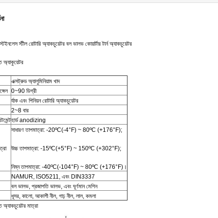
ণনা
নলেস স্টীল রোটারি অ্যাকচুয়েটর বল ভালভ কোয়ার্টার টার্ন অ্যাকচুয়েটর
্ত অ্যাকুয়েটর
এক্সট্রুড অ্যালুমিনিয়াম খাদ
ঙ্গেল
0~90 ডিগ্রী
র্যাক এবং পিনিয়ন রোটারি অ্যাকচুয়েটর
2~8 বার
টমেন্ট
হার্ড anodizing
সাধারণ তাপমাত্রা: -20ºC(-4°F) ~ 80ºC (+176°F);
ত্রা
উচ্চ তাপমাত্রা: -15ºC(+5°F) ~ 150ºC (+302°F);
নিম্ন তাপমাত্রা: -40ºC(-104°F) ~ 80ºC (+176°F)।
NAMUR, ISO5211, এবং DIN3337
বল ভালভ, প্রজাপতি ভালভ, এবং ঘূর্ণমান মেশিন
ধূসর, কালো, আকাশী নীল, গাঢ় নীল, লাল, কমলা
্ত অ্যাকচুয়েটর মাত্রা