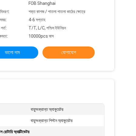
FOB Shanghai
 বিবরণ:
শক্ত কাগজ / পাতলা পাতলা কাঠের ক্ষেত্রে
সময়:
4-6 সপ্তাহ
শর্ত:
T/T, L/C, পশ্চিম ইউনিয়ন
্ষমতা:
10000pcs মাস
ভালো দাম
যোগাযোগ
বায়ুসংক্রান্ত অ্যাকুয়েটর
বায়ুসংক্রান্ত পিস্টন অ্যাকুয়েটর
িল রোটারি অ্যাক্টিভেটর