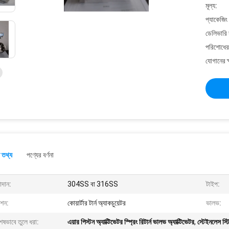
মূল্য:
প্যাকেজিং
ডেলিভারি 
পরিশোধের 
যোগানের ক
 তথ্য
পণ্যের বর্ণনা
াদান:
304SS বা 316SS
টাইপ:
ংশন:
কোয়ার্টার টার্ন অ্যাকচুয়েটর
ভালভ:
েষভাবে তুলে ধরা:
এয়ার পিস্টন অ্যাক্টিভেটর স্প্রিং রিটার্ন ভালভ অ্যাক্টিভেটর
,
স্টেইনলেস স্ট