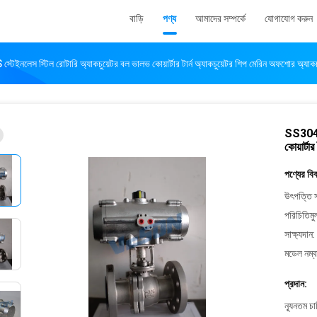
বাড়ি
পণ্য
আমাদের সম্পর্কে
যোগাযোগ করুন
ইনলেস স্টিল রোটারি অ্যাকচুয়েটর বল ভালভ কোয়ার্টার টার্ন অ্যাকচুয়েটর শিপ মেরিন অফশোর অ্যাকচ
SS304 ব
কোয়ার্ট
পণ্যের বি
উৎপত্তি স
পরিচিতিমু
সাক্ষ্যদান:
মডেল নম্ব
প্রদান:
ন্যূনতম চ