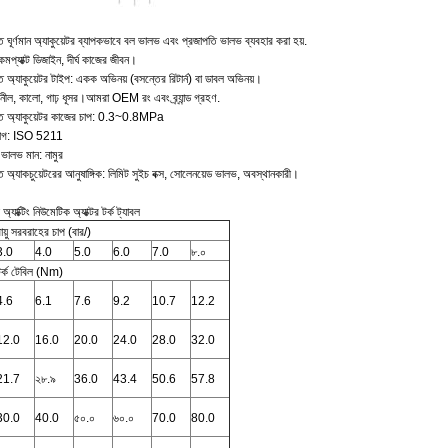
ন্ত ঘূর্ণমান অ্যাকুয়েটর ব্যাপকভাবে বল ভালভ এবং প্রজাপতি ভালভ ব্যবহার করা হয়.
মপ্যাক্ট ডিজাইন, দীর্ঘ কাজের জীবন।
ন্ত অ্যাকুয়েটর টাইপ: একক অভিনয় (বসন্তের রিটার্ন) বা ডাবল অভিনয়।
নীল, কালো, গাঢ় ধূসর।আমরা OEM রং এবং ব্র্যান্ড গ্রহণ.
ান্ত অ্যাকুয়েটর কাজের চাপ: 0.3~0.8MPa
যোগ: ISO 5211
ভালভ মান: নামুর
ন্ত অ্যাকচুয়েটরের আনুষাঙ্গিক: লিমিট সুইচ বক্স, সোলেনয়েড ভালভ, অবস্থানকারী।
্যাক্টিং নিউমেটিক অ্যাক্টর টর্ক ট্যাবল
ায়ু সরবরাহের চাপ (বার/)
3.0
4.0
5.0
6.0
7.0
৮.০
টর্ক টেবিল (Nm)
4.6
6.1
7.6
9.2
10.7
12.2
12.0
16.0
20.0
24.0
28.0
32.0
21.7
২৮.৯
36.0
43.4
50.6
57.8
30.0
40.0
৫০.০
৬০.০
70.0
80.0