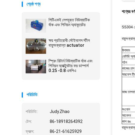
শ্রেষ্ঠ পণ্য
পণ্যের বর্
পিটিএফই লেপযুক্ত নিউম্যাটিক
র্যাক এবং পিনিয়ন অ্যাকুয়েটর
SS304 স্টেই
বায়ুসংক্রান
ক্ষয় প্রতিরোধী স্টেইনলেস স্টীল
বায়ুসংক্রান্ত actuator
উপাদান
রোটারি অ্যা
স্প্রিং রিটার্ন নিউম্যাটিক র্যাক এবং
গঠন
পিনিয়ন অ্যাক্ট্যুটার ফর ডাম্পার্স
কাজের চাপ
0.25 -0.8 এমপিএ
সারফেস ট্রি
কাজ তাপমা
পরিচিতি
সংযোগ
পরিচিতি:
Judy.Zhao
আবেদন
টেল:
86-18918264392
কাপ রঙ
বায়ুসংক্রান
ফ্যাক্স:
86-21-61625929