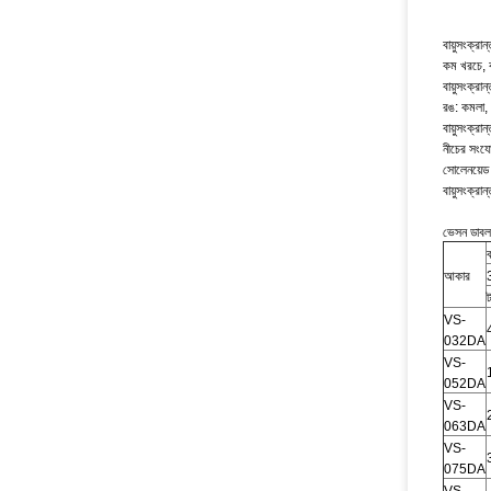
বায়ুসংক্রা
কম খরচে, ক
বায়ুসংক্রা
রঙ: কমলা, 
বায়ুসংক্র
নীচের সং
সোলেনয়েড 
বায়ুসংক্রা
ভেসন ডাবল অ
ব
আকার
VS-
032DA
VS-
052DA
VS-
063DA
VS-
075DA