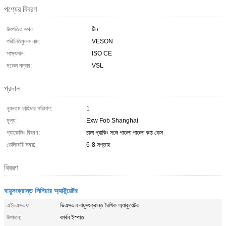
পণ্যের বিবরণ
উৎপত্তি স্থল:
চীন
পরিচিতিমুলক নাম:
VESON
সাক্ষ্যদান:
ISO CE
মডেল নম্বার:
VSL
প্রদান
ন্যূনতম চাহিদার পরিমাণ:
1
মূল্য:
Exw Fob Shanghai
প্যাকেজিং বিবরণ:
চাঙ্গা প্যাকিং সঙ্গে পাতলা পাতলা কাঠ কেস
ডেলিভারি সময়:
6-8 সপ্তাহ
বিবরণ
বায়ুসংক্রান্ত লিনিয়ার অ্যাক্টুয়েটর
এইচএসএফ:
ভিএসএল বায়ুসংক্রান্ত রৈখিক অ্যাকুয়েটর
উপাদান:
কার্বন ইস্পাত