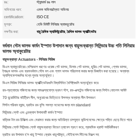
রঙ:
স্ট্যান্ডার্ড রঙ লাল
অভিনয়ের ধরন:
একক অভিনয়/দ্বৈত অভিনয়
certification:
ISO CE
মূলশব্দ:
হেভি ডিউটি ​​লিনিয়ার অ্যাকচুয়েটর
বায়ু রৈখিক অ্যাকিউুয়েটার
রৈখিক ভালভ অ্যাক্টিভেটর
লক্ষণীয় করা:
,
বর্ধমান স্টেম ভালভ কার্বন ইস্পাত উপাদান জন্য বায়ুসংক্রান্ত সিলিন্ডার উচ্চ গতি লিনিয়ার
ভালভ অ্যাকুয়েটার
বায়ুসংক্রান্ত Actuators - লিনিয়ার সিরিজ
ভিএস অ্যাকুয়েটরের বেশিরভাগ ধরণের ওয়েজ গেট ভালভ, ভিসাব গেট ভালভ, ছুরির গেট ভালভ, গ্লোব ভালভ,
ট্যাঙ্ক ভালভ এবং ক্রমবর্ধমান স্টেম বল এবং প্লাগ ভালভ পরিচালনা করার জন্য ডিজাইন করা হয়েছে।
অন্যান্য
অ্যাপ্লিকেশনগুলির মধ্যে লুভার অন্তর্ভুক্ত।
ভিএস সিরিজ লিনিয়ার ভালভ অ্যাক্টিভেটরগুলি নিম্নলিখিত বৈশিষ্ট্যগুলি অন্তর্ভুক্ত করে
রড-প্রত্যাহার পজিশনের জন্য সামঞ্জস্যযোগ্য ভ্রমণ স্টপ, রড-এক্সটেন্ড পজিশনের জন্য পিস্টন বোতলস আউট
70 ডুরোমিটার নাইট্রিল সীল, অনুরোধের ভিত্তিতে উপলব্ধ অন্যান্য সীল উপকরণ
পিস্টন পরিধান ব্যান্ড, ড্রাইভ রড বুশিং সমস্ত মডেলের জন্য মান standard
সিলিন্ডার প্লেট এবং এন্ডক্যাপ উপাদানটি কার্বন ইস্পাত
বাহ্যিক টান রড চিকিত্সা এবং মেরামত করার জন্য অতিরিক্ত চাপযুক্ত কন্ডিশনেসের ক্ষেত্রে শক্তি ছেড়ে দিতে পারে
সিলিন্ডার প্লেট সিলিন্ডার প্লেট বায়ুসংক্রান্ত বিতরণ চ্যানেল গ্রহণ করে, প্রাথমিক থ্রাস্ট সর্বাধিকীকরণ
ড্রাইভ রড উপাদান হ'ল ধাতু ইস্পাত ক্রোম ধাতুপট্টাবৃত, স্টেইনলেস স্টিলের বিকল্প সহ