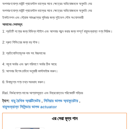
অপসারণযোগ্য মাউন্ট প্যাডেস্টাল ভাল্বের সাথে ক্ষেত্রের অভিযোজনকে অনুমতি দেয়
অপসারণযোগ্য মাউন্ট প্যাডেস্টাল ভাল্বের সাথে ক্ষেত্রের অভিযোজনকে অনুমতি দেয়
ইনস্টলেশন এবং স্ট্রোক সামঞ্জস্যের সুবিধার জন্য সুইভেল স্টেম সংযোগকারী
আমাদের সেবাসমূহ
1: প্রতিটি পণ্যের জন্য বিভিন্ন স্টাইল এবং আপনার পছন্দ করার জন্য সম্পূর্ণ বায়ুসংক্রান্ত পণ্য সিরিজ।
2: দ্রুত শিপিংয়ের জন্য বড় স্টক।
3: প্রতিযোগিতামূলক দাম সহ উচ্চমানের
4: নমুনা অর্ডার এবং অল্প পরিমাণে অর্ডার ঠিক আছে
5: আপনার বিশেষ চাহিদা অনুযায়ী কাস্টমাইজ করুন।
6: বিনামূল্যে পণ্য তথ্য সরবরাহ করুন।
Rel. নির্ভরযোগ্য মানের আশ্বাসযুক্ত এবং বিক্রয়োত্তর পরিষেবাটি সক্রিয়
বায়ু রৈখিক অ্যাক্টিভেটর
লিনিয়ার ভালভ অ্যাকুয়েটার
ট্যাগ:
,
,
বায়ুসংক্রান্ত সিলিন্ডার ভালভ actuator
এর সেরা মূল্য পান