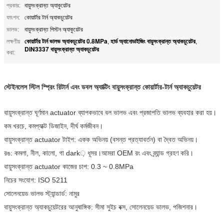
প্রকার:
বায়ুসংক্রান্ত অ্যাকুয়েটর
ফাংশন:
কোয়ার্টার টার্ন অ্যাকচুয়েটর
ভালভ:
বায়ুসংক্রান্ত পিস্টন অ্যাকুয়েটর
কোয়ার্টার টার্ন ভালভ অ্যাকচুয়েটর 0.8MPa
হার্ড অ্যানোডাইজিং বায়ুসংক্রান্ত অ্যাকচুয়েটর
লক্ষণীয়
,
,
DIN3337 বায়ুসংক্রান্ত অ্যাকচুয়েটর
করা:
স্টেইনলেস স্টিল স্প্রিং রিটার্ন এবং ডবল অ্যাক্টিং বায়ুসংক্রান্ত কোয়ার্টার-টার্ন অ্যাকচুয়েটর
বায়ুসংক্রান্ত ঘূর্ণমান actuator ব্যাপকভাবে বল ভালভ এবং প্রজাপতি ভালভ ব্যবহার করা হয়।
কম খরচে, কমপ্যাক্ট ডিজাইন, দীর্ঘ কর্মজীবন।
বায়ুসংক্রান্ত actuator টাইপ: একক অভিনয় (বসন্ত প্রত্যাবর্তন) বা দ্বৈত অভিনয়।
রঙ: কমলা, নীল, কালো, গা dark় ধূসর।আমরা OEM রং এবং ব্র্যান্ড গ্রহণ করি।
বায়ুসংক্রান্ত actuator কাজের চাপ: 0.3 ~ 0.8MPa
নিচের সংযোগ: ISO 5211
সোলেনয়েড ভালভ স্ট্যান্ডার্ড: নামুর
বায়ুসংক্রান্ত অ্যাকচুয়েটরের আনুষাঙ্গিক: সীমা সুইচ বক্স, সোলেনয়েড ভালভ, পজিশনার।