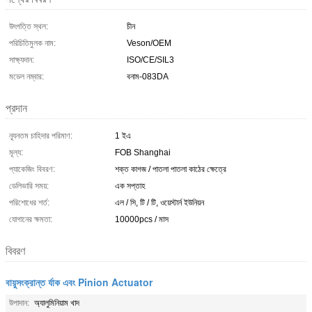
উৎপত্তি স্থল:
চীন
পরিচিতিমুলক নাম:
Veson/OEM
সাক্ষ্যদান:
ISO/CE/SIL3
মডেল নম্বার:
বনাম-083DA
প্রদান
ন্যূনতম চাহিদার পরিমাণ:
1 ইএ
মূল্য:
FOB Shanghai
প্যাকেজিং বিবরণ:
শক্ত কাগজ / পাতলা পাতলা কাঠের ক্ষেত্রে
ডেলিভারি সময়:
এক সপ্তাহ
পরিশোধের শর্ত:
এল / সি, টি / টি, ওয়েস্টার্ন ইউনিয়ন
যোগানের ক্ষমতা:
10000pcs / মাস
বিবরণ
বায়ুসংক্রান্ত র্যাক এবং Pinion Actuator
উপাদান:
অ্যালুমিনিয়াম খাদ