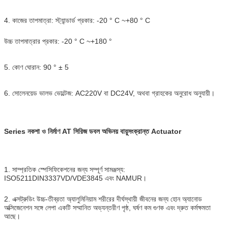
4. কাজের তাপমাত্রা: স্ট্যান্ডার্ড প্রকার: -20 ° C ~+80 ° C
উচ্চ তাপমাত্রার প্রকার: -20 ° C ~+180 °
5. কোণ ঘোরান: 90 ° ± 5
6. সোলেনয়েড ভালভ ভোল্টেজ: AC220V বা DC24V, অথবা গ্রাহকের অনুরোধ অনুযায়ী।
Series নকশা ও নির্মাণ AT সিরিজ ডবল অভিনয় বায়ুসংক্রান্ত Actuator
1. সাম্প্রতিক স্পেসিফিকেশনের জন্য সম্পূর্ণ সামঞ্জস্য:
ISO5211DIN3337VD/VDE3845 এবং NAMUR।
2. এক্সট্রুডিং উচ্চ-তীব্রতা অ্যালুমিনিয়াম শরীরের দীর্ঘস্থায়ী জীবনের জন্য হোন অ্যানোড
অক্সিজেনেশন সঙ্গে লেপা একটি সম্মানিত অভ্যন্তরীণ পৃষ্ঠ, ঘর্ষণ কম গুণক এবং দ্রুত কর্মক্ষমতা
আছে।