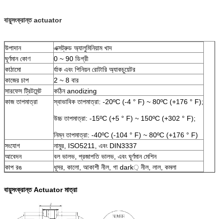
বায়ুসংক্রান্ত actuator
উপাদান
এক্সট্রুড অ্যালুমিনিয়াম খাদ
ঘূর্ণমান কোণ
0 ~ 90 ডিগ্রী
কাঠামো
র্যাক এবং পিনিয়ন রোটারি অ্যাকচুয়েটর
কাজের চাপ
2 ~ 8 বার
সারফেস ট্রিটমেন্ট
কঠিন anodizing
কাজ তাপমাত্রা
স্বাভাবিক তাপমাত্রা: -20ºC (-4 ° F) ~ 80ºC (+176 ° F);
উচ্চ তাপমাত্রা: -15ºC (+5 ° F) ~ 150ºC (+302 ° F);
নিম্ন তাপমাত্রা: -40ºC (-104 ° F) ~ 80ºC (+176 ° F)
সংযোগ
নামুর, ISO5211, এবং DIN3337
আবেদন
বল ভালভ, প্রজাপতি ভালভ, এবং ঘূর্ণমান মেশিন
কাপ রঙ
ধূসর, কালো, আকাশী নীল, গা dark় নীল, লাল, কমলা
বায়ুসংক্রান্ত Actuator মাত্রা