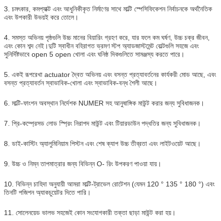
3. চমৎকার, কমপ্যাক্ট এবং আধুনিকীকৃত নির্মাণের সাথে মাল্টি স্পেসিফিকেশন নির্বাচনকে অর্থনৈতিক
এবং উপকারী উভয়ই করে তোলে।
4. সমস্ত অভিনয় পৃষ্ঠগুলি উচ্চ মানের বিয়ারিং গ্রহণ করে, যার ফলে কম ঘর্ষণ, উচ্চ চক্র জীবন,
এবং কোন শব্দ নেই।দুটি স্বাধীন বহিরাগত ভ্রমণ স্টপ অ্যাডজাস্টমেন্ট বোল্টগুলি সহজে এবং
সুনির্দিষ্টভাবে open 5 open খোলা এবং ঘনিষ্ঠ দিকগুলিতে সামঞ্জস্য করতে পারে।
5. একই রূপরেখা actuator দ্বৈত অভিনয় এবং বসন্ত প্রত্যাবর্তনের কার্যকরী মোড আছে, এবং
বসন্ত প্রত্যাবর্তন স্বাভাবিক-খোলা এবং স্বাভাবিক-বন্ধ শৈলী আছে।
6. মাল্টি-ফাংশন অবস্থান নির্দেশক NUMER সহ আনুষাঙ্গিক মাউন্ট করার জন্য সুবিধাজনক।
7. প্রি-কম্প্রেসড লোড স্প্রিং নিরাপদ মাউন্ট এবং টিয়ারডাউন পদ্ধতির জন্য সুবিধাজনক।
8. ডাই-কাস্টিং অ্যালুমিনিয়াম পিস্টন এবং শেষ ক্যাপ উচ্চ তীব্রতা এবং লাইটওয়েট আছে।
9. উচ্চ ও নিম্ন তাপমাত্রার জন্য বিভিন্ন O- রিং উপকরণ পাওয়া যায়।
10. বিভিন্ন চাহিদা অনুযায়ী আমরা মাল্টি-ট্রাভেল রোটেশন (যেমন 120 ° 135 ° 180 °) এবং
তিনটি পজিশন অ্যাকচুয়েটর দিতে পারি।
11. সোলেনয়েড ভালভ সহজেই কোন সংযোগকারী তক্তা ছাড়া মাউন্ট করা হয়।