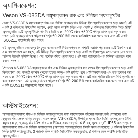
অ্যাপ্লিকেশন:
Veson VS-083DA বায়ুসংক্রান্ত রাক এবং পিনিয়ন অ্যাকচুয়েটর
ভেসন VS-083DA বায়ুসংক্রান্ত র্যাক এবং পিনিয়ন অ্যাকচুয়েটর বিভিন্ন শিল্প অ্যাপ্লিকেশনের জন্য আদর্শ।এটি
একটি 3 পজিশনের নিউমেটিক ড্রাইভ, একটি ডাবল অ্যাক্টিং বিকল্প এবং একটি 3 পজিশনের নিউমেটিক স্প্রিং রিটার্ন
অ্যাকচুয়েটর।এটি অ্যালুমিনিয়াম খাদ দিয়ে তৈরি এবং -20°C থেকে +80°C পর্যন্ত তাপমাত্রা সহ্য করতে
সক্ষম।এই অ্যাকচুয়েটরের স্ট্রোকের দৈর্ঘ্য 50-200 মিমি থেকে কাস্টমাইজ করা যেতে পারে এবং এটি একটি
ISO5211 স্ট্যান্ডার্ডের সাথে আসে।
এই অ্যাকচুয়েটর তাদের জন্য উপযুক্ত যাদের একটি নির্ভরযোগ্য এবং সাশ্রয়ী সমাধান প্রয়োজন।এটি ইনস্টল করা
এবং রক্ষণাবেক্ষণ করা সহজ, এটি বিভিন্ন শিল্পে অ্যাপ্লিকেশনের জন্য একটি জনপ্রিয় পছন্দ করে তোলে।এর ডাবল-
অভিনয় বিকল্পটি সুনির্দিষ্ট নিয়ন্ত্রণ এবং সর্বোচ্চ শক্তি প্রদান করে।এটি জারা প্রতিরোধী এবং বিভিন্ন পরিবেশে কাজ
করতে সক্ষম।
Veson VS-083DA বায়ুসংক্রান্ত র্যাক এবং পিনিয়ন অ্যাকচুয়েটর যারা তাদের শিল্প অ্যাপ্লিকেশনের জন্য একটি
নির্ভরযোগ্য এবং সাশ্রয়ী সমাধান খুঁজছেন তাদের জন্য একটি দুর্দান্ত পছন্দ।এটি ইনস্টল করা এবং রক্ষণাবেক্ষণ করা
সহজ এবং -20°C থেকে +80°C পর্যন্ত তাপমাত্রা সহ্য করতে পারে।এটি জারা প্রতিরোধী এবং বিভিন্ন পরিবেশে
কাজ করতে সক্ষম।এই অ্যাকচুয়েটরের স্ট্রোকের দৈর্ঘ্য 50-200 মিমি থেকে কাস্টমাইজ করা যেতে পারে এবং এটি
একটি ISO5211 স্ট্যান্ডার্ডের সাথে আসে।
কাস্টমাইজেশন:
আমরা বায়ুসংক্রান্ত র্যাক এবং পিনিয়ন অ্যাকচুয়েটরের জন্য কাস্টমাইজড পরিষেবা সরবরাহ করি।আমাদের পণ্য
ব্র্যান্ডের নাম: ভেসন বা গ্রাহককৃত, মডেল নম্বর: VS-083DA, উৎপত্তি স্থান: চীনে তৈরি, অ্যাকচুয়েশন টাইপ:
বায়ুসংক্রান্ত, অ্যাকচুয়েটর টাইপ: র্যাক এবং পিনিয়ন, এয়ার সাপ্লাই: 4-8 বার, সুরক্ষা শ্রেণী: IP65 এবং পণ্য নাম:
বায়ুসংক্রান্ত রাক এবং পিনিয়ন অ্যাকচুয়েটর।আমাদের অ্যাকচুয়েটরের তিনটি অবস্থান রয়েছে: 3 পজিশন নিউমেটিক
স্প্রিং রিটার্ন অ্যাকচুয়েটর, 3 পজিশন ডবল অ্যাক্টিং নিউমেটিক অ্যাকচুয়েটর, 3 পজিশন ডবল অ্যাক্টিং নিউমেটিক
অ্যাকচুয়েটর।