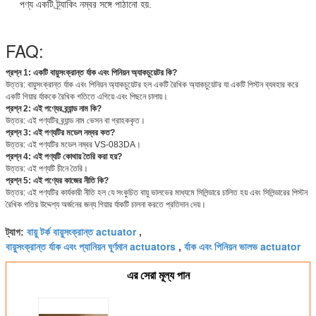
পণ্য একটি ট্র্যাকিং নম্বর সঙ্গে পাঠানো হয়.
FAQ:
প্রশ্ন 1: একটি বায়ুসংক্রান্ত র্যাক এবং পিনিয়ন অ্যাকচুয়েটর কি?
উত্তর: বায়ুসংক্রান্ত র্যাক এবং পিনিয়ন অ্যাকচুয়েটর হল একটি রৈখিক অ্যাকচুয়েটর যা একটি পিস্টন ব্যবহার করে
একটি গিয়ার র্যাককে রৈখিক গতিতে এগিয়ে এবং পিছনে চালায়।
প্রশ্ন 2: এই পণ্যের ব্র্যান্ড নাম কি?
উত্তর: এই পণ্যটির ব্র্যান্ড নাম ভেসন বা গ্রাহককৃত।
প্রশ্ন 3: এই পণ্যটির মডেল নম্বর কত?
উত্তর: এই পণ্যটির মডেল নম্বর VS-083DA।
প্রশ্ন 4: এই পণ্যটি কোথায় তৈরি করা হয়?
উত্তর: এই পণ্যটি চীনে তৈরি।
প্রশ্ন 5: এই পণ্যের কাজের নীতি কি?
উত্তর: এই পণ্যটির কার্যকারী নীতি হল যে সংকুচিত বায়ু ভালভের মাধ্যমে সিলিন্ডারে চালিত হয় এবং সিলিন্ডারের পিস্টন
রৈখিক গতির উদ্দেশ্য অর্জনের জন্য গিয়ার র্যাকটি চালনা করতে প্রতিদান দেয়।
বায়ু টর্ক বায়ুসংক্রান্ত actuator
ট্যাগ:
,
বায়ুসংক্রান্ত র্যাক এবং প্যানিয়ন ঘূর্ণমান actuators
র্যাক এবং পিনিয়ন ভালভ actuator
,
এর সেরা মূল্য পান