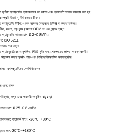
ন্ত ঘূর্ণমান অ্যাকুয়েটর ব্যাপকভাবে বল ভালভ এবং প্রজাপতি ভালভ ব্যবহার করা হয়.
মপ্যাক্ট ডিজাইন, দীর্ঘ কাজের জীবন।
ন্ত অ্যাকুয়েটর টাইপ: একক অভিনয় (বসন্তের রিটার্ন) বা ডাবল অভিনয়।
নীল, কালো, গাঢ় ধূসর।আমরা OEM রং এবং ব্র্যান্ড গ্রহণ.
ান্ত অ্যাকুয়েটর কাজের চাপ: 0.3~0.8MPa
যোগ: ISO 5211
ভালভ মান: নামুর
ন্ত অ্যাকচুয়েটরের আনুষাঙ্গিক: লিমিট সুইচ বক্স, সোলেনয়েড ভালভ, অবস্থানকারী।
ান্ডার্ড ডাবল অ্যাক্টিং র্যাক এবং পিনিয়ন নিউম্যাটিক অ্যাকচুয়েটর
্রান্ত অ্যাকচুয়েটরের স্পেসিফিকেশন
র ধরন: ডাবল
রিষ্কার, শুষ্ক এবং ক্ষয়কারী সংকুচিত বায়ু ছাড়া
রবরাহের চাপ: 0.25 -0.8 এমপিএ
াপমাত্রা: স্ট্যান্ডার্ড টাইপ: -20°C~+80°C
মাত্রার ধরন:-20°C~+180°C