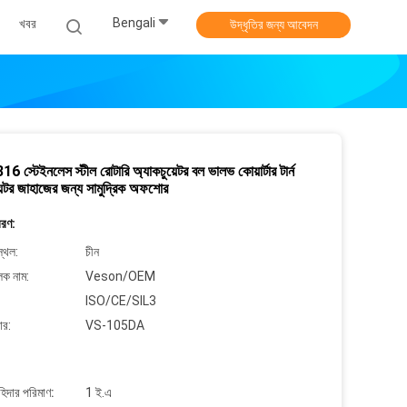
Bengali
খবর
উদ্ধৃতির জন্য আবেদন
6 স্টেইনলেস স্টীল রোটারি অ্যাকচুয়েটর বল ভালভ কোয়ার্টার টার্ন
়েটর জাহাজের জন্য সামুদ্রিক অফশোর
বরণ:
্থল:
চীন
লক নাম:
Veson/OEM
ISO/CE/SIL3
ার:
VS-105DA
াহিদার পরিমাণ:
1 ই.এ