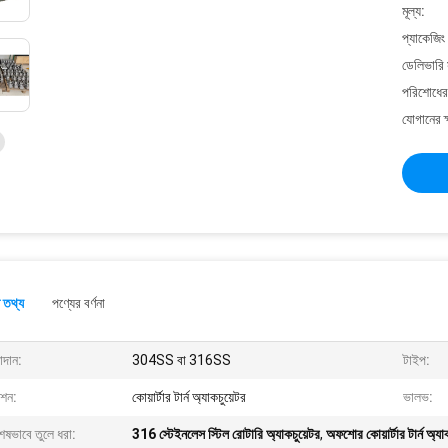
মূল্য:
প্যাকেজিং
ডেলিভারি 
পরিশোধের 
যোগানের ক
 তথ্য
পণ্যের বর্ণনা
াদান:
304SS বা 316SS
টাইপ:
ংশন:
কোয়ার্টার টার্ন অ্যাকচুয়েটর
ভালভ:
েষভাবে তুলে ধরা:
316 স্টেইনলেস স্টিল রোটারি অ্যাকচুয়েটর
,
অফশোর কোয়ার্টার টার্ন অ্যা