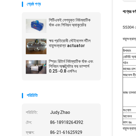
শ্রেষ্ঠ পণ্য
পণ্যের বর্
পিটিএফই লেপযুক্ত নিউম্যাটিক
র্যাক এবং পিনিয়ন অ্যাকুয়েটর
SS304 স্টেই
বায়ুসংক্রান
ক্ষয় প্রতিরোধী স্টেইনলেস স্টীল
বায়ুসংক্রান্ত actuator
উপাদান
রোটারি অ্যা
স্প্রিং রিটার্ন নিউম্যাটিক র্যাক এবং
গঠন
পিনিয়ন অ্যাক্ট্যুটার ফর ডাম্পার্স
কাজের চাপ
0.25 -0.8 এমপিএ
সারফেস ট্রি
কাজ তাপমা
পরিচিতি
সংযোগ
পরিচিতি:
Judy.Zhao
আবেদন
টেল:
86-18918264392
কাপ রঙ
বায়ুসংক্রান
ফ্যাক্স:
86-21-61625929