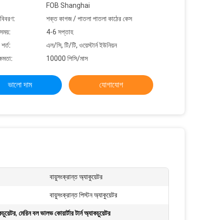
FOB Shanghai
 বিবরণ:
শক্ত কাগজ / পাতলা পাতলা কাঠের কেস
সময়:
4-6 সপ্তাহ
শর্ত:
এল/সি, টি/টি, ওয়েস্টার্ন ইউনিয়ন
্ষমতা:
10000 পিসি/মাস
ভালো দাম
যোগাযোগ
বায়ুসংক্রান্ত অ্যাকুয়েটর
বায়ুসংক্রান্ত পিস্টন অ্যাকুয়েটর
কচুয়েটর
,
মেরিন বল ভালভ কোয়ার্টার টার্ন অ্যাকচুয়েটর