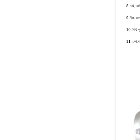
8. ডাই-কাস
9. উচ্চ এবং
10. বিভিন্
11. কোনো 