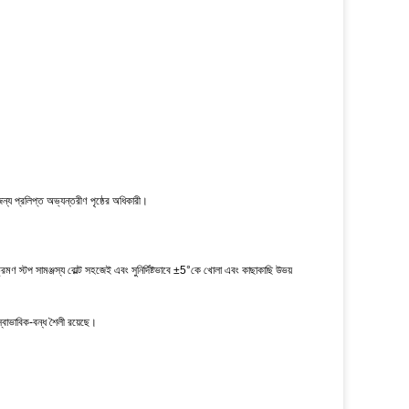
 জন্য প্রলিপ্ত অভ্যন্তরীণ পৃষ্ঠের অধিকারী।
ভ্রমণ স্টপ সামঞ্জস্য বোল্ট সহজেই এবং সুনির্দিষ্টভাবে ±5°কে খোলা এবং কাছাকাছি উভয়
স্বাভাবিক-বন্ধ শৈলী রয়েছে।