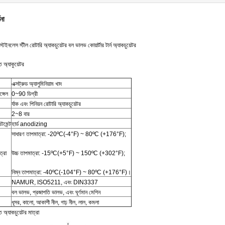
ণনা
নলেস স্টীল রোটারি অ্যাকচুয়েটর বল ভালভ কোয়ার্টার টার্ন অ্যাকচুয়েটর
্ত অ্যাকুয়েটর
এক্সট্রুড অ্যালুমিনিয়াম খাদ
ঙ্গেল
0~90 ডিগ্রী
র্যাক এবং পিনিয়ন রোটারি অ্যাকচুয়েটর
2~8 বার
টমেন্ট
হার্ড anodizing
সাধারণ তাপমাত্রা: -20ºC(-4°F) ~ 80ºC (+176°F);
ত্রা
উচ্চ তাপমাত্রা: -15ºC(+5°F) ~ 150ºC (+302°F);
নিম্ন তাপমাত্রা: -40ºC(-104°F) ~ 80ºC (+176°F)।
NAMUR, ISO5211, এবং DIN3337
বল ভালভ, প্রজাপতি ভালভ, এবং ঘূর্ণমান মেশিন
ধূসর, কালো, আকাশী নীল, গাঢ় নীল, লাল, কমলা
্ত অ্যাকচুয়েটর মাত্রা