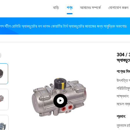
বাড়ি
পণ্য
আমাদের সম্পর্কে
যোগাযোগ করুন
স্টীল রোটারি অ্যাকচুয়েটর বল ভালভ কোয়ার্টার টার্ন অ্যাকচুয়েটর জাহাজের জন্য সামুদ্রিক অফশোর
304 / 31
অ্যাকচুয
পণ্যের বি
উৎপত্তি স
পরিচিতিমু
সাক্ষ্যদান:
মডেল নম্ব
প্রদান:
ন্যূনতম চ