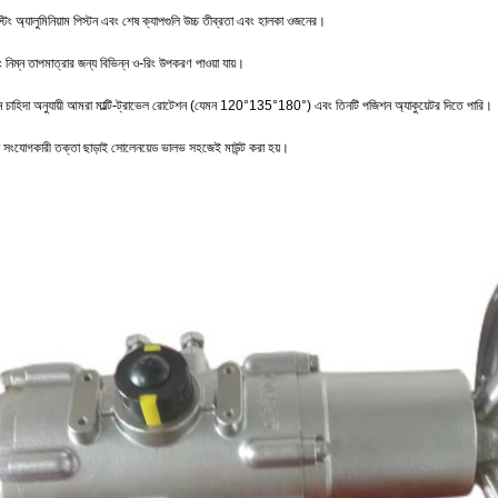
্টিং অ্যালুমিনিয়াম পিস্টন এবং শেষ ক্যাপগুলি উচ্চ তীব্রতা এবং হালকা ওজনের।
 নিম্ন তাপমাত্রার জন্য বিভিন্ন ও-রিং উপকরণ পাওয়া যায়।
ন চাহিদা অনুযায়ী আমরা মাল্টি-ট্রাভেল রোটেশন (যেমন 120°135°180°) এবং তিনটি পজিশন অ্যাকুয়েটর দিতে পারি।
সংযোগকারী তক্তা ছাড়াই সোলেনয়েড ভালভ সহজেই মাউন্ট করা হয়।