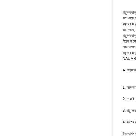
বায়ুসংক্রা
কম খরচে, ক
বায়ুসংক্রা
রঙ: কমলা, 
বায়ুসংক্র
নীচের সং
সোলেনয়েড 
বায়ুসংক্রা
NAUMR স্ট্য
► বায়ুসংক
1. অভিনয়ে
2. মাঝারি: প
3. বায়ু স
4. কাজের ত
উচ্চ-তাপ