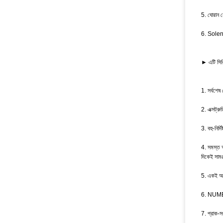
5. ঘোরান
6. Solen
► এটি সিরি
1. সর্বশ
2. এক্সট্রু
3. বহু-নির্
4. সমস্ত অভ
দিকেই সামঞ
5. একই আউটল
6. NUMER স
7. প্রাক-স