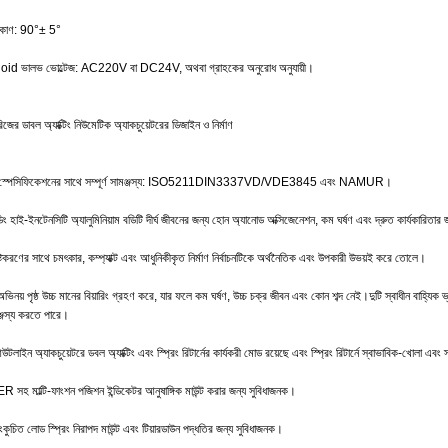
 কোণ: 90°± 5°
oid ভালভ ভোল্টেজ: AC220V বা DC24V, অথবা গ্রাহকের অনুরোধ অনুযায়ী।
জের ডাবল অ্যাক্টিং নিউমেটিক অ্যাকচুয়েটরের ডিজাইন ও নির্মাণ
েষ স্পেসিফিকেশনের সাথে সম্পূর্ণ সামঞ্জস্য: ISO5211DIN3337VD/VDE3845 এবং NAMUR।
ডিং হাই-ইনটেনসিটি অ্যালুমিনিয়াম বডিটি দীর্ঘ জীবনের জন্য হোন অ্যানোড অক্সিজেনেশন, কম ঘর্ষণ এবং দ্রুত কার্যকারিতার
দিষ্টকরণের সাথে চমৎকার, কম্প্যাক্ট এবং আধুনিকীকৃত নির্মাণ নির্বাচনটিকে অর্থনৈতিক এবং উপকারী উভয়ই করে তোলে।
িনয় পৃষ্ঠ উচ্চ মানের বিয়ারিং গ্রহণ করে, যার ফলে কম ঘর্ষণ, উচ্চ চক্র জীবন এবং কোন শব্দ নেই।দুটি স্বাধীন বাহ্যিক 
্জস্য করতে পারে।
াইন অ্যাকচুয়েটরে ডবল অ্যাক্টিং এবং স্প্রিং রিটার্নের কার্যকরী মোড রয়েছে এবং স্প্রিং রিটার্নে স্বাভাবিক-খোলা এবং 
হ মাল্টি-ফাংশন পজিশন ইন্ডিকেটর আনুষাঙ্গিক মাউন্ট করার জন্য সুবিধাজনক।
ংকুচিত লোড স্প্রিং নিরাপদ মাউন্ট এবং টিয়ারডাউন পদ্ধতির জন্য সুবিধাজনক।