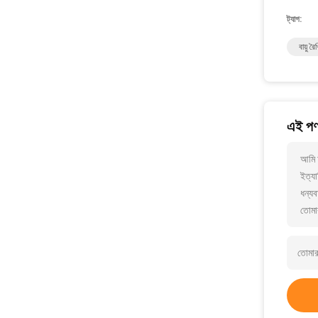
ট্যাগ:
বায়ু র
এই পণ্
আমি 
ইত্যা
ধন্যব
তোমা