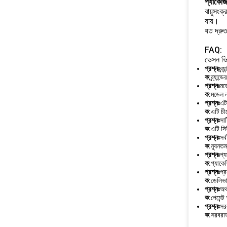
প্যাকেজ
বায়ুসংক
যায়।
যত দ্রু
FAQ:
ভেসন ভিএ
প্রশ্নঃ
ব্র
ক:
ব্র্যান
প্রশ্নঃ
মড
ক:
মডেল 
প্রশ্নঃ
এট
ক:
এটি চী
প্রশ্নঃ
সা
ক:
এটি সি
প্রশ্নঃ
সর্
ক:
ন্যূনত
প্রশ্নঃ
প্
ক:
প্যাকে
প্রশ্নঃ
প্
ক:
ডেলিভা
প্রশ্নঃ
অর্
ক:
পেমেন্ট
প্রশ্নঃ
সর
ক:
সরবরা