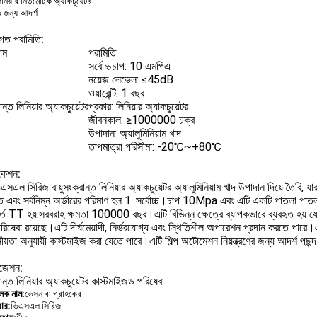
িনিয়ার নিউমেটিক অ্যাকচুয়েটর
 জন্য আদর্শ
িগত পরামিতি:
াম
পরামিতি
সর্বোচ্চচাপ: 10 এমপিএ
নয়েজ লেভেল: ≤45dB
ওয়ারেন্টি: 1 বছর
রান্ত লিনিয়ার অ্যাকচুয়েটর
প্রকার: লিনিয়ার অ্যাকচুয়েটর
জীবনকাল: ≥1000000 চক্র
উপাদান: অ্যালুমিনিয়াম খাদ
তাপমাত্রা পরিসীমা: -20℃~+80℃
িকেশন:
সএল সিরিজ বায়ুসংক্রান্ত লিনিয়ার অ্যাকচুয়েটর অ্যালুমিনিয়াম খাদ উপাদান দিয়ে তৈর
়িত এবং সর্বনিম্ন অর্ডারের পরিমাণ হল 1. সর্বোচ্চ।চাপ 10Mpa এবং এটি একটি পাতলা পাত
শর্ত TT হয়.সরবরাহ ক্ষমতা 100000 বছর।এটি বিভিন্ন ক্ষেত্রে ব্যাপকভাবে ব্যবহৃত হয় 
রিষেবা রয়েছে।এটি দীর্ঘমেয়াদী, নির্ভরযোগ্য এবং স্থিতিশীল অপারেশন প্রদান করতে পারে।
ীয়তা অনুযায়ী কাস্টমাইজ করা যেতে পারে।এটি শিল্প অটোমেশন নিয়ন্ত্রণের জন্য আদর্শ পছন্
ইজেশন:
্রান্ত লিনিয়ার অ্যাকচুয়েটর কাস্টমাইজড পরিষেবা
ুলক নাম:
ভেসন বা গ্রাহকের
বার:
ভিএসএল সিরিজ