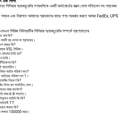
িং এবং শিপিং
্রান্ত লিনিয়ার অ্যাকচুয়েটর পণ্যগুলিকে একটি কার্ডবোর্ডের বাক্সে ফোম সন্নিবেশ সহ প্যাকে
ত সম্ভব এবং নিরাপদে আমাদের গ্রাহকদের কাছে পণ্য সরবরাহ করতে আমরা FedEx, UPS
সএল সিরিজ নিউম্যাটিক লিনিয়ার অ্যাকচুয়েটর সম্পর্কে প্রশ্নোত্তর
্যান্ড নাম কি?
্ডের নামটি হয় ভেসন বা গ্রাহকের।
েল নম্বর কি?
নম্বর VSL সিরিজ।
া কোথায় তৈরি হয়?
নে তৈরি।
র্টিফিকেশন কি?
ই প্রত্যয়িত।
বনিম্ন অর্ডার পরিমাণ কত?
ম অর্ডারের পরিমাণ হল 1।
যাকেজিং বিবরণ কি?
জিং বিশদ হল প্লাইউড কেস।
রসবের সময় কতক্ষণ?
রি সময় 6-8 সপ্তাহ।
থপ্রদান শর্তাদি কি কি?
 শর্তাবলী TT.
বরাহ ক্ষমতা কি?
হ ক্ষমতা 100000 বছর।