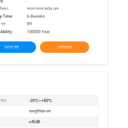
ty:
 বিবরণ:
পাতলা পাতলা কাঠের কেস
y Time:
6-8weeks
শর্ত:
টিটি
Ability:
100000 Year
ভালো দাম
যোগাযোগ
 সীমা:
-20℃~+80℃
অ্যালুমিনিয়াম খাদ
≤45dB