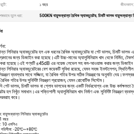
রান্টি:
১ বছর
জীবনকাল:
েষভাবে তুলে ধরা:
500KN বায়ুসংক্রান্ত রৈখিক অ্যাকচুয়েটর
,
চিমটি ভালভ বায়ুসংক্রান্ত ল
ণনা
্ণনা:
্রান্ত লিনিয়ার অ্যাকচুয়েটর হল এক ধরনের রৈখিক অ্যাকচুয়েটর যা গেট ভালভ, চিমটি ভালভ এ
্রণ প্রদানের জন্য ডিজাইন করা হয়েছে।এটি উচ্চ-মানের অ্যালুমিনিয়াম খাদ থেকে নির্মি
করা হয়েছে।এই পণ্যটি ≤45dB এর নয়েজ লেভেল সহ কম-আওয়াজ করার জন্য ডিজাইন করা 
্রান্ত লিনিয়ার অ্যাকচুয়েটরের বেশ কয়েকটি সুবিধা রয়েছে, যেমন সহজ ইনস্টলেশন, স্থিতিশ
ষ্ট নিয়ন্ত্রণ ব্যবস্থার সাথে সজ্জিত, যা রৈখিক গতির উপর সঠিক নিয়ন্ত্রণের অনুমতি দেয়।ফলস্
 রৈখিক গতির উপর সুনির্দিষ্ট নিয়ন্ত্রণ প্রয়োজন, যেমন রোবোটিক সিস্টেম।
 গেট ভালভ, চিমটি ভালভ বা গ্লোব ভালভের জন্য একটি নির্ভরযোগ্য এবং উচ্চ কর্মক্ষমতা রৈখিক 
েটর হল নিখুঁত সমাধান।এর শক্তিশালী অ্যালুমিনিয়াম খাদ নির্মাণ এবং সুনির্দিষ্ট নিয়ন্ত্রণ ব্যবস
রণ সরবরাহ করে।
: বায়ুসংক্রান্ত লিনিয়ার অ্যাকচুয়েটর
: 1 বছর
াপ: 10 এমপিএ
রা পরিসীমা: -20℃~+80℃