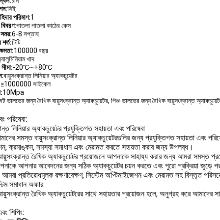
স্থল:
চীন
েশন:
সিই
াহিদার পরিমাণ:
1
 বিবরণ:
পাতলা পাতলা কাঠের কেস
সময়:
6-8 সপ্তাহ
শর্ত:
টিটি
্ষমতা:
100000 বছর
্যালুমিনিয়াম খাদ
 সীমা:
-20℃~+80℃
ম:
বায়ুসংক্রান্ত লিনিয়ার অ্যাকচুয়েটর
:
≥1000000 সাইকেল
প:
10Mpa
েট ভালভের জন্য রৈখিক বায়ুসংক্রান্ত অ্যাকচুয়েটর, পিঞ্চ ভালভের জন্য রৈখিক বায়ুসংক্রান্ত অ্যাকচুয়ে
বং পরিষেবা:
্রান্ত লিনিয়ার অ্যাকচুয়েটর প্রযুক্তিগত সহায়তা এবং পরিষেবা
াদের সমস্ত বায়ুসংক্রান্ত লিনিয়ার অ্যাকচুয়েটরগুলির জন্য প্রযুক্তিগত সহায়তা এবং
শন, ক্রমাঙ্কন, সমস্যা সমাধান এবং মেরামত করতে সহায়তা করার জন্য উপলব্ধ।
য়ুসংক্রান্ত রৈখিক অ্যাকচুয়েটর প্রয়োজনে আপনাকে সাহায্য করার জন্য আমরা সমস্ত প্রয
আপনাকে আপনার আবেদনের জন্য সঠিক অ্যাকচুয়েটর চয়ন করতে এবং পুরো প্রক্রিয়া জুড়ে প
 আমরা প্রতিরোধমূলক রক্ষণাবেক্ষণ, সিস্টেম অপ্টিমাইজেশন এবং মেরামত সহ বিস্তৃত পরিসরে
স্টম সমাধান অফার.
ায়ুসংক্রান্ত রৈখিক অ্যাকচুয়েটরের সাথে সহায়তার প্রয়োজন হলে, অনুগ্রহ করে আমাদে
এবং শিপিং: