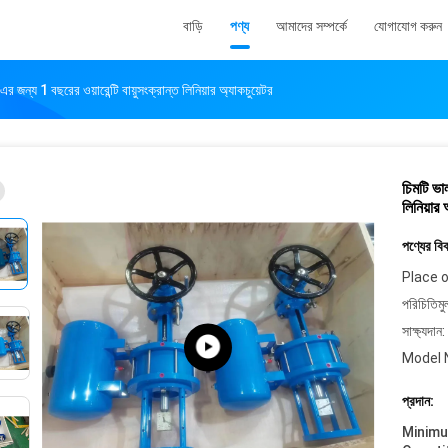
বাড়ি
পণ্য
আমাদের সম্পর্কে
যোগাযোগ করুন
য 1 বছরের ওয়ারেন্টি বায়ুসংক্রান্ত লিনিয়ার অ্যাকচুয়েটর
চিমটি ভা
লিনিয়ার 
পণ্যের বি
Place o
পরিচিতিমু
সাক্ষ্যদান:
Model 
প্রদান:
Minim