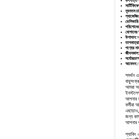
উৎপত্তি 
সার্টিফিক
ন্যূনতম চ
প্যাকেজিং
ডেলিভারি 
পরিশোধের 
যোগানের ক
উপাদান:
অ
তাপমাত্রা
পণ্যের না
জীবনকাল
সর্বোচ্চচা
আবেদন:
গ
সমর্থন এ
বায়ুসংক
আমরা আম
ইনস্টলে
আপনার বা
কর্মীরা 
এছাড়াও,
জন্য কা
আপনার ব
প্যাকিং 