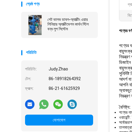
শ্রেষ্ঠ পণ্য
গ্যা
বিশ
গেট ভালভ ডাবল-অ্যাক্টিং এয়ার
লিনিয়ার অ্যাক্টিভেশন কার্বন স্টিল
বন্ধ লুপ সিস্টেম
পণ্যের বর্
পণ্যের বর
বায়ুসংক
পরিচিতি
নিয়ন্ত
ডিজাইন 
বায়ুসংক
পরিচিতি:
Judy.Zhao
সুনির্দি
টেল:
86-18918264392
আদর্শ যা
আপনি যদি
ফ্যাক্স:
86-21-61625929
অ্যাকচুয়
নিয়ন্ত্
বৈশিষ্ট্য:
পণ্যের নাম
ওয়ারেন্টি
যোগাযোগ
সর্বোচ্চচ
তাপমাত্