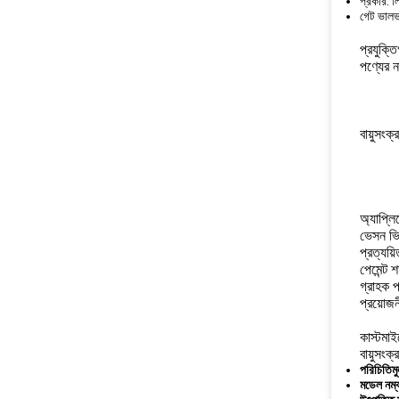
প্রকার: ল
গেট ভালভ
প্রযুক্ত
পণ্যের ন
বায়ুসংক্
অ্যাপ্ল
ভেসন ভিএ
প্রত্যয
পেমেন্ট 
গ্রাহক প
প্রয়োজন
কাস্টমা
বায়ুসংক
পরিচিতিম
মডেল নম্