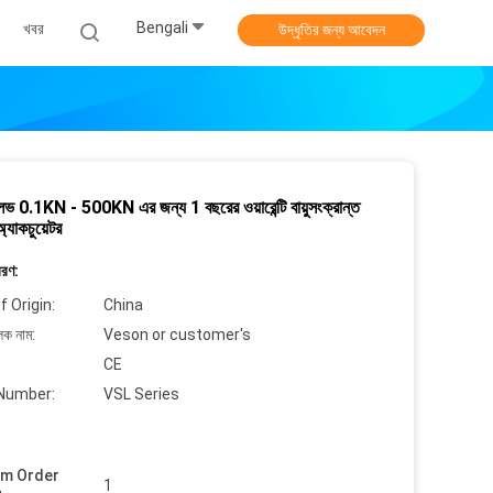
Bengali
খবর
উদ্ধৃতির জন্য আবেদন
লভ 0.1KN - 500KN এর জন্য 1 বছরের ওয়ারেন্টি বায়ুসংক্রান্ত
অ্যাকচুয়েটর
বরণ:
f Origin:
China
লক নাম:
Veson or customer's
CE
Number:
VSL Series
um Order
1