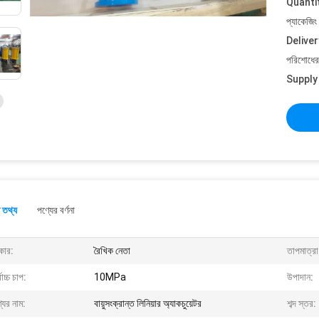
Quanti
প্যাকেজিং
Deliver
পরিশোধের 
Supply 
 তথ্য
পণ্যের বর্ণনা
কার:
রৈখিক নেতা
তাপমাত্রা
বোচ্চ চাপ:
10MPa
উপাদান:
যের নাম:
বায়ুসংক্রান্ত লিনিয়ার অ্যাকচুয়েটর
শব্দ স্তর: