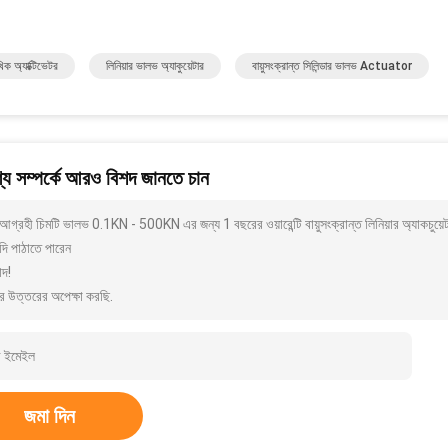
ৈখিক অ্যাক্টিভেটর
লিনিয়ার ভালভ অ্যাকুয়েটার
বায়ুসংক্রান্ত সিলিন্ডার ভালভ Actuator
য সম্পর্কে আরও বিশদ জানতে চান
আগ্রহী চিমটি ভালভ 0.1KN - 500KN এর জন্য 1 বছরের ওয়ারেন্টি বায়ুসংক্রান্ত লিনিয়ার অ্যাকচ
দি পাঠাতে পারেন
াদ!
র উত্তরের অপেক্ষা করছি.
জমা দিন