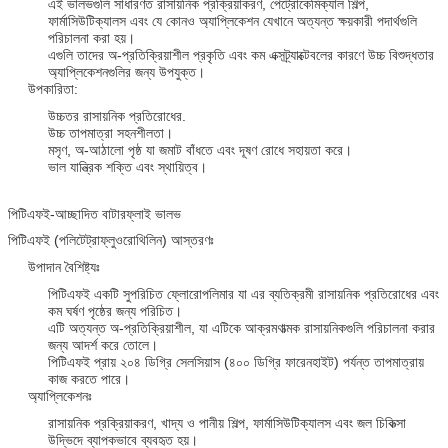
এই ভালভগুলি সাধারণত রাসায়নিক প্রক্রিয়াকরণ, পেট্রোকেমিক্যাল শিল্প,
ফার্মাসিউটিক্যালস এবং যে কোনও অ্যাপ্লিকেশন যেখানে অত্যন্ত ক্ষয়কারী পদার্থগুলি
পরিচালনা করা হয়।
এগুলি তাদের অ-প্রতিক্রিয়াশীল প্রকৃতি এবং কম এক্সট্র্যাক্টেবলের কারণে উচ্চ বিশুদ্ধতার
অ্যাপ্লিকেশনগুলির জন্য উপযুক্ত।
উপকারিতা:
উচ্চতর রাসায়নিক প্রতিরোধের.
উচ্চ তাপমাত্রা সহনশীলতা।
মসৃণ, অ-আঠালো পৃষ্ঠ যা জমাট বাঁধতে এবং দূষণ রোধে সহায়তা করে।
ভাল যান্ত্রিক শক্তি এবং স্থায়িত্ব।
পিটিএফই-আচ্ছাদিত বাটারফ্লাই ভালভ
পিটিএফই (পলিটেট্রাফ্লুওরোথিলিন) আস্তরণঃ
উপাদান বৈশিষ্ট্যঃ
পিটিএফই একটি সুপরিচিত ফ্লোরোপলিমার যা এর ব্যতিক্রমী রাসায়নিক প্রতিরোধের এবং
কম ঘর্ষণ পৃষ্ঠের জন্য পরিচিত।
এটি অত্যন্ত অ-প্রতিক্রিয়াশীল, যা এটিকে আক্রমণাত্মক রাসায়নিকগুলি পরিচালনা করার
জন্য আদর্শ করে তোলে।
পিটিএফই প্রায় ২০৪ ডিগ্রি সেলসিয়াস (৪০০ ডিগ্রি ফারেনহাইট) পর্যন্ত তাপমাত্রায়
কাজ করতে পারে।
অ্যাপ্লিকেশনঃ
রাসায়নিক প্রক্রিয়াকরণ, খাদ্য ও পানীয় শিল্প, ফার্মাসিউটিক্যালস এবং জল চিকিত্সা
উদ্ভিদে ব্যাপকভাবে ব্যবহৃত হয়।