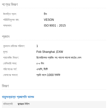
পণ্যের বিবরণ
উৎপত্তি স্থল:
চীন
পরিচিতিমুলক নাম:
VESON
সাক্ষ্যদান:
ISO 9001：2015
প্রদান
ন্যূনতম চাহিদার পরিমাণ:
1
মূল্য:
Fob Shanghai ,EXW
প্যাকেজিং বিবরণ:
রিফোরিনসড প্যাকিং সহ পাতলা পাতলা কাঠের কেস
ডেলিভারি সময়:
৫-৮ দিন
পরিশোধের শর্ত:
এল/সি, টি/টি
যোগানের ক্ষমতা:
প্রতি মাসে 1000 ইউনিট
বিবরণ
বায়ুসংক্রান্ত প্রজাপতি ভালভ
বাটারফ্লাই
ফ্ল্যাঞ্জড টাইপ