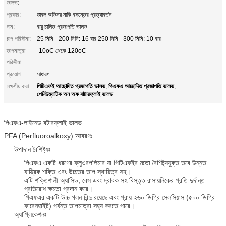
ভালভ:
প্রকার:
ডাবল অভিনয় নাকি বসন্তের প্রত্যাবর্তন
নাম:
বায়ু চালিত প্রজাপতি ভালভ
চাপ পরিসীমা:
25 মিমি - 200 মিমি: 16 বার 250 মিমি - 300 মিমি: 10 বার
তাপমাত্রা
-10oC থেকে 120oC
পরিসীমা:
প্রয়োগ:
সাধারণ
পিটিএফই আচ্ছাদিত প্রজাপতি ভালভ
পিএফএ আচ্ছাদিত প্রজাপতি ভালভ
লক্ষণীয় করা:
,
,
পেনিউম্যাটিক অন অফ বাটারফ্লাই ভালভ
পিএফএ-লাইনেড বটারফ্লাই ভালভ
PFA (Perfluoroalkoxy) আবরণঃ
উপাদান বৈশিষ্ট্যঃ
পিএফএ একটি ধরণের ফ্লুওরপলিমার যা পিটিএফইর মতো বৈশিষ্ট্যযুক্ত তবে উন্নত
যান্ত্রিক শক্তি এবং উচ্চতর তাপ স্থায়িত্ব সহ।
এটি শক্তিশালী অ্যাসিড, বেস এবং দ্রাবক সহ বিস্তৃত রাসায়নিকের প্রতি দুর্দান্ত
প্রতিরোধ ক্ষমতা প্রদান করে।
পিএফএর একটি উচ্চ গলন বিন্দু রয়েছে এবং প্রায় ২৬০ ডিগ্রি সেলসিয়াস (৫০০ ডিগ্রি
ফারেনহাইট) পর্যন্ত তাপমাত্রা সহ্য করতে পারে।
অ্যাপ্লিকেশনঃ