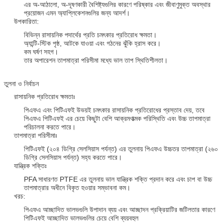
এর অ-আঠালো, অ-দূষণকারী বৈশিষ্ট্যগুলির কারণে পরিষ্কার এবং জীবাণুমুক্ত অবস্থার
প্রয়োজন এমন অ্যাপ্লিকেশনগুলির জন্য আদর্শ।
উপকারিতা:
বিভিন্ন রাসায়নিক পদার্থের প্রতি চমৎকার প্রতিরোধ ক্ষমতা।
অ্যান্টি-স্টিক পৃষ্ঠ, আটকে যাওয়া এবং গঠনের ঝুঁকি হ্রাস করে।
কম ঘর্ষণ সহগ।
তার অপারেশন তাপমাত্রা পরিসীমা মধ্যে ভাল তাপ স্থিতিশীলতা।
তুলনা ও নির্বাচন
রাসায়নিক প্রতিরোধ ক্ষমতাঃ
পিএফএ এবং পিটিএফই উভয়ই চমৎকার রাসায়নিক প্রতিরোধের প্রস্তাব দেয়, তবে
পিএফএ পিটিএফই এর চেয়ে কিছুটা বেশি আক্রমণাত্মক পরিস্থিতি এবং উচ্চ তাপমাত্রা
পরিচালনা করতে পারে।
তাপমাত্রা পরিসীমাঃ
পিটিএফই (২০৪ ডিগ্রি সেলসিয়াস পর্যন্ত) এর তুলনায় পিএফএ উচ্চতর তাপমাত্রা (২৬০
ডিগ্রি সেলসিয়াস পর্যন্ত) সহ্য করতে পারে।
যান্ত্রিক শক্তিঃ
PFA সাধারণত PTFE এর তুলনায় ভাল যান্ত্রিক শক্তি প্রদান করে এবং চাপ বা উচ্চ
তাপমাত্রার অধীনে বিকৃত হওয়ার সম্ভাবনা কম।
খরচ:
পিএফএ আচ্ছাদিত ভালভগুলি উপাদান ব্যয় এবং আচ্ছাদন প্রক্রিয়াটির জটিলতার কারণে
পিটিএফই আচ্ছাদিত ভালভগুলির চেয়ে বেশি ব্যয়বহুল