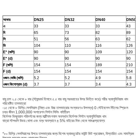
আকার
DN25
DN32
DN40
DN50
এ
33
33
33
43
বি
65
73
82
89
সি
51
56
63
62
ডি
104
110
116
126
E* (গুলি)
90
90
109
120
E* (d)
90
90
90
90
F (গুলি)
154
154
189
210
F (d)
154
154
154
154
ওজন কেজি (গুলি)
5.2
5.2
4.9
5.8
ওজন কিলোগ্রাম (d)
3.7
3.7
3.4
4.3
বায়ু চাপ ২.৫ থেকে ৮ বার (স্ট্যান্ডার্ড হিসাবে ৫.৫ বার বায়ু সরবরাহের উপর ভিত্তি করে) শরীর অ্যালুমিনিয়াম খাদ
পরিবেষ্টিত তাপমাত্রা
-১৫ থেকে ৮ ডিগ্রি সেলসিয়াস (নিম্ন এবং উচ্চ তাপমাত্রার সংস্করণও উপলব্ধ) 0 স্টেইনলেস স্টিলের স্প্রিংস
চক্র জীবন 1,000,000 অপারেশন পিস্টন সিলিং নাইট্রিল
নির্দেশক ভিজ্যুয়াল পরিদর্শনের জন্য মাল্টিফাংশনাল অবস্থান নির্দেশক পিস্টন অ্যালুমিনিয়াম খাদ
যাত্রা স্টপগুলি উভয় খোলা এবং বন্ধ অবস্থানে ± 5% বাইরের দিক থেকে সামঞ্জস্যযোগ্য
*৮০ ডিগ্রি সেলসিয়াসের উপরে তাপমাত্রার জন্য বিশেষ অ্যাকচুয়েটর মাউন্ট কিট প্রয়োজন, বিস্তারিত এবং সামগ্রিক