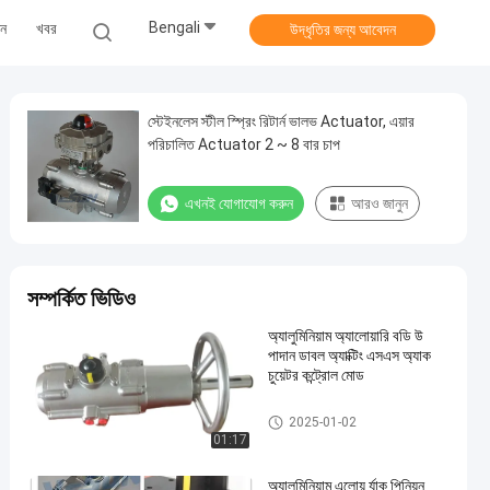
Bengali
ুন
খবর
উদ্ধৃতির জন্য আবেদন
স্টেইনলেস স্টীল স্প্রিং রিটার্ন ভালভ Actuator, এয়ার
পরিচালিত Actuator 2 ~ 8 বার চাপ
এখনই যোগাযোগ করুন
আরও জানুন
সম্পর্কিত ভিডিও
অ্যালুমিনিয়াম অ্যালোয়ারি বডি উ
পাদান ডাবল অ্যাক্টিং এসএস অ্যাক
চুয়েটর কন্ট্রোল মোড
বায়ুসংক্রান্ত র্যাক এবং Pinion Actuat
2025-01-02
or
01:17
অ্যালুমিনিয়াম এলোয় র্যাক পিনিয়ন