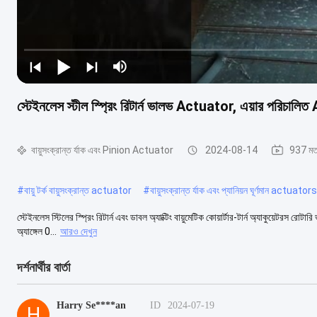
স্টেইনলেস স্টীল স্প্রিং রিটার্ন ভালভ Actuator, এয়ার পরিচাল
বায়ুসংক্রান্ত র্যাক এবং Pinion Actuator
2024-08-14
937 মত
#
বায়ু টর্ক বায়ুসংক্রান্ত actuator
#
বায়ুসংক্রান্ত র্যাক এবং প্যানিয়ন ঘূর্ণমান actuators
স্টেইনলেস স্টিলের স্প্রিং রিটার্ন এবং ডাবল অ্যাক্টিং বায়ুমেটিক কোয়ার্টার-টার্ন অ্যাকুয়েটরস রোট
অ্যাঙ্গেল 0...
আরও দেখুন
দর্শনার্থীর বার্তা
Harry Se****an
ID
2024-07-19
H