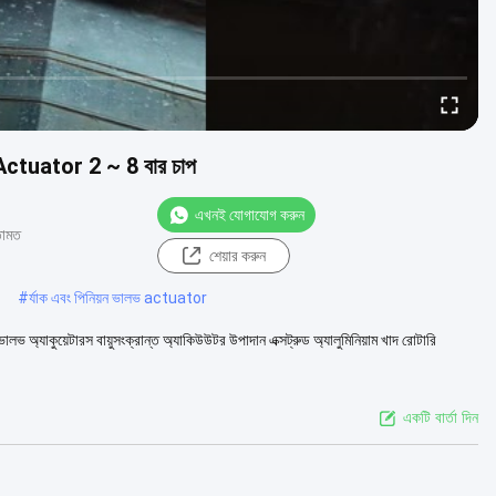
িত Actuator 2 ~ 8 বার চাপ
এখনই যোগাযোগ করুন
ামত
শেয়ার করুন
#
র্যাক এবং পিনিয়ন ভালভ actuator
ারি ভালভ অ্যাকুয়েটারস বায়ুসংক্রান্ত অ্যাকিউউটর উপাদান এক্সট্রুড অ্যালুমিনিয়াম খাদ রোটারি
একটি বার্তা দিন