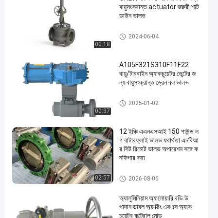
বায়ুসংক্রান্ত actuator জরুরী শাট
ডাউন ভালভ
বায়ুসংক্রান্ত বল ভালভ
2024-06-04
00:18
A105F321S310F11F22
বায়ু/টারবাইন অ্যাকচুয়েটর ভেন্টের জ
ন্য বায়ুসংক্রান্ত ড্রেন বল ভালভ
বায়ুসংক্রান্ত বল ভালভ
2025-01-02
00:37
12 ইঞ্চি এএনএসআই 150 পাউন্ড ল
গ বাটারফ্লাই ভালভ যথার্থতা এনবিআ
র সিট রিমোট ভালভ অপারেশন সঙ্গে ক
নফিগার করা
বায়ুসংক্রান্ত প্রজাপতি ভালভ
02:57
2026-08-06
অ্যালুমিনিয়াম অ্যালোয়ারি বডি উ
পাদান ডাবল অ্যাক্টিং এসএস অ্যাক
চুয়েটর কন্ট্রোল মোড