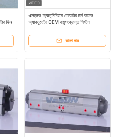
এক্সট্রুড অ্যালুমিনিয়াম কোয়ার্টার টার্ন ভালভ
উটার ডিন
অ্যাকচুয়েটর OEM বায়ুসংক্রান্ত পিস্টন
অ্যাকচুয়েটর
ভালো দাম