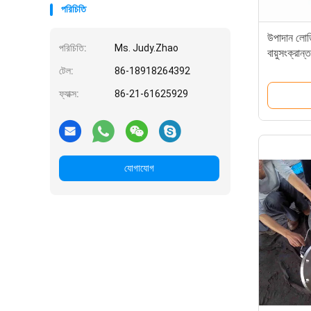
পরিচিতি
উপাদান লোড
পরিচিতি:
Ms. Judy.Zhao
বায়ুসংক্রা
টেল:
86-18918264392
ফ্যাক্স:
86-21-61625929
যোগাযোগ