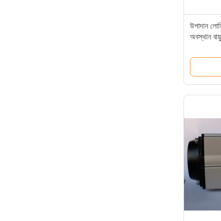
উপাদান লোডি
অবস্থান বা