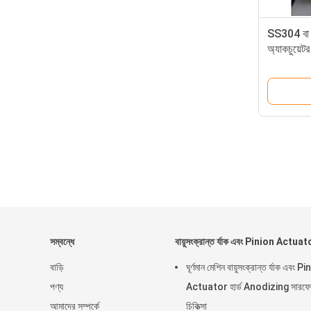
SS304 বা 3
অ্যাকচুয়েটর
শিপ মেরিন 
সম্বন্ধে
বায়ুসংক্রান্ত র্যাক এবং Pinion Actuat
বাড়ি
ঘূর্ণমান মেশিন বায়ুসংক্রান্ত র্যাক এবং P
পণ্য
Actuator হার্ড Anodizing সারফে
আমাদের সম্পর্কে
চিকিত্সা