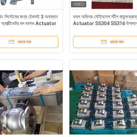
িং সিস্টেমের জন্য টেকসই 3 অবস্থান
ডবল অভিনয় স্টেইনলেস স্টীল বায়ুসংক্রান
ন্ত অ্যাক্টিভেটর বল ভালভ Actuator
Actuator SS304 SS316 উপাদা
ভালো দাম
ভালো দাম