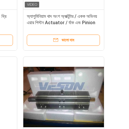
 থ্রি
অ্যালুমিনিয়াম খাদ অংশ অ্যাক্টুটার / একক অভিনয়
এয়ার পিস্টন Actuator / র্যাক এবং Pinion
চালু
ভালো দাম