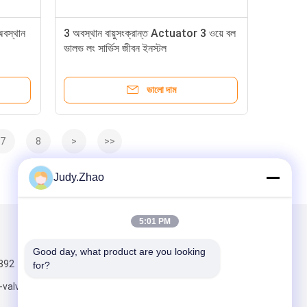
অবস্থান
3 অবস্থান বায়ুসংক্রান্ত Actuator 3 ওয়ে বল
ভালভ লং সার্ভিস জীবন ইনস্টল
ভালো দাম
7
8
>
>>
Judy.Zhao
5:01 PM
আমাদের মেইল ​​করুন
Good day, what product are you looking 
392
for?
-valve.com