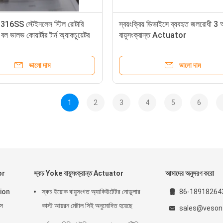
16SS স্টেইনলেস স্টিল রোটারি
স্বয়ংক্রিয় ডিভাইসে ব্যবহৃত জলরোধী 3 
 বল ভালভ কোয়ার্টার টার্ন অ্যাকচুয়েটর
বায়ুসংক্রান্ত Actuator
অফশোর অ্যাকচুয়েটরের জন্য
ভালো দাম
ভালো দাম
1
2
3
4
5
6
or
স্কচ Yoke বায়ুসংক্রান্ত Actuator
আমাদের অনুসরণ করো
inion
স্কচ ইয়োক বায়ুসংগত অ্যাকিউটেটর নোডুলার
86-18918264
স
কাস্ট আয়রন মেটাল সিই অনুমোদিত হয়েছে
sales@veson