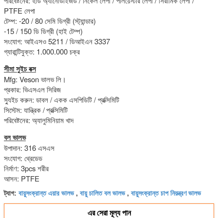
পরিবেষ্টনের: হার্ড অ্যানোডাইজড / নিকেল লেপা / পলিয়েস্টার লেপা / সিরামিক লেপা /
PTFE লেপা
টেম্প: -20 / 80 সেমি ডিগ্রী (স্ট্যান্ডার)
-15 / 150 ডি ডিগ্রী (হাই টেম্প)
সংযোগ: আইএসও 5211 / ডিআইএন 3337
গ্যারান্টিযুক্ত: 1.000.000 চক্র
সীমা সুইচ বক্স
Mfg: Veson ভালভ লি।
প্রকার: ভিএসএল সিরিজ
স্যুইচ করুন: ডাবল / একক এসপিডিটি / প্রক্সিমিটি
সিস্টেম: যান্ত্রিক /
প্রক্সিমিটি
পরিবেষ্টনের: অ্যালুমিনিয়াম খাদ
বল ভালভ
উপাদান: 316 এসএস
সংযোগ: থ্রেডেড
নির্মাণ: 3pcs শরীর
আসন: PTFE
বায়ুসংক্রান্ত এয়ার ভালভ
বায়ু চালিত বল ভালভ
বায়ুসংক্রান্ত চাপ নিয়ন্ত্রণ ভালভ
ট্যাগ:
,
,
এর সেরা মূল্য পান