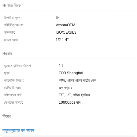
পণ্যের বিবরণ
উৎপত্তি স্থল:
চীন
পরিচিতিমুলক নাম:
Veson/OEM
সাক্ষ্যদান:
ISO/CE/SIL3
মডেল নম্বার:
1/2 "- 4"
প্রদান
ন্যূনতম চাহিদার পরিমাণ:
1 ই
মূল্য:
FOB Shanghai
প্যাকেজিং বিবরণ:
কার্টন / পাতলা পাতলা কাঠের কেস
ডেলিভারি সময়:
এক সপ্তাহ
পরিশোধের শর্ত:
T/T, L/C, পশ্চিম ইউনিয়ন
যোগানের ক্ষমতা:
10000pcs মাস
বিবরণ
বায়ুসংক্রান্ত বল ভালভ