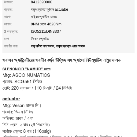
উপাদান:
8412390000
প্রকার:
বায়ুসংক্রান্ত ঘূর্ণমান actuator
ফাংশন:
সক্রিয় প্লাস্টিক ভালভ
ভালভ:
9NM থেকে 4620Nm
3 অবস্থান:
ISO5211/DIN3337
লেপ:
নিকেল প্লেটেড
বায়ু চালিত বল ভালভ
বায়ুসংক্রান্ত এয়ার ভালভ
লক্ষণীয় করা:
,
ওয়াসন অ্যাক্টুয়েটারের ওয়াটার বর্জ্য উদ্ভিদ সহ অ্যাসো নিউম্যাটিক্স নামুর ভালভ
SLENONOID "NAMUR" ভালভ
Mfg: ASCO NUMATICS
প্রকার: SCG551 সিরিজ
ভোল্ট: 220 ভ্যাকস / 110 ভিএসি / 24 ভিডিসি
actuator
Mfg: Veson ভালভ লি।
প্রকার: ভিএস সিরিজ
অভিনয়: ডাবল / একা
মিনি প্রেস: ২ বার (২9 পিএসজি)
সর্বোচ্চ প্রেস: 8 বার (116psig)