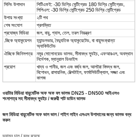
সিলিং উপাদান
পিটিএফই: -30 ডিগ্রি সেন্টিগ্রেড 180 ডিগ্রি সেন্টিগ্রেড,
পিপিএল: -30 ডিগ্রি সেন্টিগ্রেড 250 ডিগ্রি সেন্টিগ্রেড
উপায় সংখ্যা
২টি পথ
শেষ সংযোগ
প্রলম্বিত
প্রযোজ্য মিডিয়া
জল, বায়ু, গ্যাস, তেল, তরল নিয়ন্ত্রণ
.চ্ছিক অ্যাকুয়েশন
হ্যান্ডলভার, বৈদ্যুতিক অ্যাকুয়েটেড, বা বায়ুসংক্রান্ত
অ্যাকিউটেড
ঐচ্ছিক জিনিসপত্র
নমুর সোলোনয়েড ভালভ, সীমাবদ্ধ স্যুইচ, এফআরএল, অবস্থান
নির্দেশক, ম্যানুয়াল ডিভাইস
প্রয়োগ
খাদ্য ও পানীয়, জল এবং বর্জ্য জল, আলট্রা বিশুদ্ধ জল,
বিশোধন, রাসায়নিক, টেক্সটাইল, ফার্মাসিউটিক্যাল, সজ্জা এবং
কাগজ
ওয়াটার মিডিয়া বায়ুমেটিক অফ অফ বল ভালভ DN25 - DN500 আইএসও
শংসাপত্র সহ সীমাবদ্ধ স্যুইচ / জরুরী শাট ডাউন ভালভ
জল মিডিয়া বায়ুমেটিক অফ ভাল ভাল / পাইপ লাইন এসএস উপাদানের জন্য ভালভ বন্ধ
করুন
ভ্যাসন চালু / বন্ধ রয়েছে