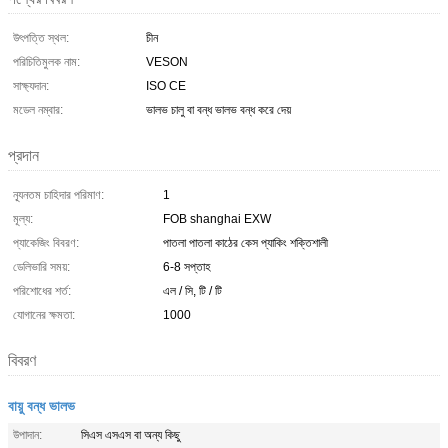
উৎপত্তি স্থল:
চীন
পরিচিতিমুলক নাম:
VESON
সাক্ষ্যদান:
ISO CE
মডেল নম্বার:
ভালভ চালু বা বন্ধ ভালভ বন্ধ করে দেয়
প্রদান
ন্যূনতম চাহিদার পরিমাণ:
1
মূল্য:
FOB shanghai EXW
প্যাকেজিং বিবরণ:
পাতলা পাতলা কাঠের কেস প্যাকিং শক্তিশালী
ডেলিভারি সময়:
6-8 সপ্তাহ
পরিশোধের শর্ত:
এল / সি, টি / টি
যোগানের ক্ষমতা:
1000
বিবরণ
বায়ু বন্ধ ভালভ
উপাদান:
সিএস এসএস বা অন্য কিছু