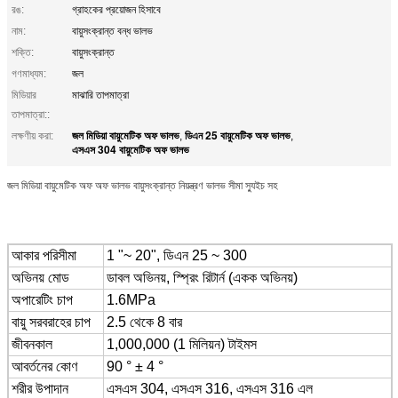
রঙ:
গ্রাহকের প্রয়োজন হিসাবে
নাম:
বায়ুসংক্রান্ত বন্ধ ভালভ
শক্তি:
বায়ুসংক্রান্ত
গণমাধ্যম:
জল
মিডিয়ার
মাঝারি তাপমাত্রা
তাপমাত্রা::
জল মিডিয়া বায়ুমেটিক অফ ভালভ
ডিএন 25 বায়ুমেটিক অফ ভালভ
লক্ষণীয় করা:
,
,
এসএস 304 বায়ুমেটিক অফ ভালভ
জল মিডিয়া বায়ুমেটিক অফ অফ ভালভ বায়ুসংক্রান্ত নিয়ন্ত্রণ ভালভ সীমা স্যুইচ সহ
আকার পরিসীমা
1 "~ 20", ডিএন 25 ~ 300
অভিনয় মোড
ডাবল অভিনয়, স্প্রিং রিটার্ন (একক অভিনয়)
অপারেটিং চাপ
1.6MPa
বায়ু সরবরাহের চাপ
2.5 থেকে 8 বার
জীবনকাল
1,000,000 (1 মিলিয়ন) টাইমস
আবর্তনের কোণ
90 ° ± 4 °
শরীর উপাদান
এসএস 304, এসএস 316, এসএস 316 এল