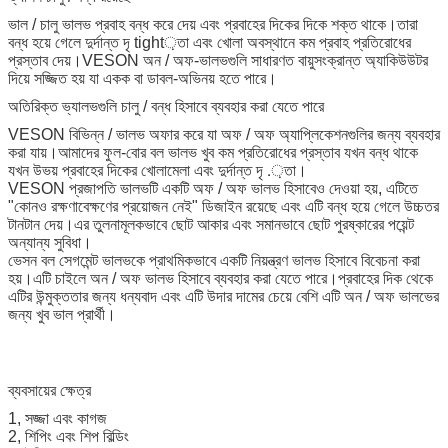
ভাল / চালু ভালভ প্রবাহ বন্ধ করে দেয় এবং প্রবাহের দিকের দিকে শক্ত থাকে।তারা
বন্ধ হয়ে গেলে দুর্দান্ত দৃ tight়তা এবং খোলা অবস্থানে কম প্রবাহ প্রতিরোধের
প্রস্তাব দেয়।VESON অন / অফ-ভালভগুলি সাধারণত বায়ুসংক্রান্ত অ্যাকিউউটর
দিয়ে সজ্জিত হয় যা একক বা ডাবল-অভিনয় হতে পারে।
অতিরিক্ত ভ্যালভগুলি চালু / বন্ধ হিসাবে ব্যবহার করা যেতে পারে
VESON বিভিন্ন / ভালভ অফার করে যা অফ / অফ অ্যাপ্লিকেশনগুলির জন্য ব্যবহার
করা যায়।আমাদের ফুল-বোর বল ভালভ খুব কম প্রতিরোধের প্রস্তাব যখন বন্ধ থাকে
যখন উভয় প্রবাহের দিকের খোলামেলা এবং দুর্দান্ত দৃ .়তা।
VESON প্রজাপতি ভালভটি একটি অফ / অফ ভালভ হিসাবেও দেওয়া হয়, এটিতে
"কোনও রক্ষণাবেক্ষণের প্রয়োজন নেই" ডিজাইন রয়েছে এবং এটি বন্ধ হয়ে গেলে উচ্চতর
টানটান দেয়।এর তুলনামূলকভাবে ছোট আকার এবং সমানভাবে ছোট পুরষ্কারের পয়েন্ট
অন্যান্য সুবিধা।
ভেসন বল সেগমেন্ট ভালভকে প্রাথমিকভাবে একটি নিয়ন্ত্রণ ভালভ হিসাবে বিবেচনা করা
হয়।এটি চাইলে অন / অফ ভালভ হিসাবে ব্যবহার করা যেতে পারে।প্রবাহের দিক থেকে
এটির উন্মুক্ততার জন্য ধন্যবাদ এবং এটি উদার দামের চেয়ে বেশি এটি অন / অফ ভালভের
জন্য খুব ভাল প্রার্থী।
ব্যবসায়ের ক্ষেত্র
1, সজ্জা এবং কাগজ
2, শিপিং এবং শিপ বিল্ডিং