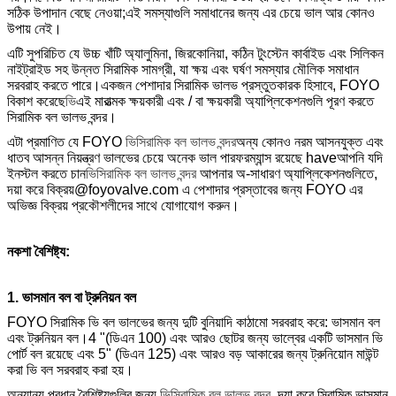
সঠিক উপাদান বেছে নেওয়া;এই সমস্যাগুলি সমাধানের জন্য এর চেয়ে ভাল আর কোনও
উপায় নেই।
এটি সুপরিচিত যে উচ্চ খাঁটি অ্যালুমিনা, জিরকোনিয়া, কঠিন টুংস্টেন কার্বাইড এবং সিলিকন
নাইট্রাইড সহ উন্নত সিরামিক সামগ্রী, যা ক্ষয় এবং ঘর্ষণ সমস্যার মৌলিক সমাধান
সরবরাহ করতে পারে।একজন পেশাদার সিরামিক ভালভ প্রস্তুতকারক হিসাবে, FOYO
বিকাশ করেছে
ভি
এই মারাত্মক ক্ষয়কারী এবং / বা ক্ষয়কারী অ্যাপ্লিকেশনগুলি পূরণ করতে
সিরামিক বল ভালভ বন্দর।
এটা প্রমাণিত যে FOYO
ভি
সিরামিক বল ভালভ বন্দর
অন্য কোনও নরম আসনযুক্ত এবং
ধাতব আসন্ন নিয়ন্ত্রণ ভালভের চেয়ে অনেক ভাল পারফরম্যান্স রয়েছে haveআপনি যদি
ইনস্টল করতে চান
ভি
সিরামিক বল ভালভ বন্দর
আপনার অ-সাধারণ অ্যাপ্লিকেশনগুলিতে,
দয়া করে বিক্রয়@foyovalve.com এ পেশাদার প্রস্তাবের জন্য FOYO এর
অভিজ্ঞ বিক্রয় প্রকৌশলীদের সাথে যোগাযোগ করুন।
নকশা বৈশিষ্ট্য:
1. ভাসমান বল বা ট্রুনিয়ন বল
FOYO সিরামিক ভি বল ভালভের জন্য দুটি বুনিয়াদি কাঠামো সরবরাহ করে: ভাসমান বল
এবং ট্রুনিয়ন বল।4 "(ডিএন 100) এবং আরও ছোটর জন্য ভাল্বের একটি ভাসমান ভি
পোর্ট বল রয়েছে এবং 5" (ডিএন 125) এবং আরও বড় আকারের জন্য ট্রুনিয়োন মাউন্ট
করা ভি বল সরবরাহ করা হয়।
অন্যান্য প্রধান বৈশিষ্ট্যগুলির জন্য
ভি
সিরামিক বল ভালভ বন্দর
, দয়া করে সিরামিক ভাসমান