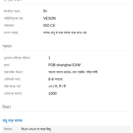
উৎপত্তি স্থল:
চীন
পরিচিতিমুলক নাম:
VESON
সাক্ষ্যদান:
ISO CE
মডেল নম্বার:
ভালভ চালু বা বন্ধ ভালভ বন্ধ করে দেয়
প্রদান
ন্যূনতম চাহিদার পরিমাণ:
1
মূল্য:
FOB shanghai EXW
প্যাকেজিং বিবরণ:
পাতলা পাতলা কাঠের কেস প্যাকিং শক্তিশালী
ডেলিভারি সময়:
6-8 সপ্তাহ
পরিশোধের শর্ত:
এল / সি, টি / টি
যোগানের ক্ষমতা:
1000
বিবরণ
বায়ু বন্ধ ভালভ
উপাদান:
সিএস এসএস বা অন্য কিছু