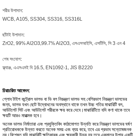
শরীর উপাদান:
WCB, A105, SS304, SS316, SS316L
ছাঁটাই উপাদান:
ZrO2, 99% Al2O3,99.7% Al2O3, এসএসআইসি,
এসটিসি, সি 3 এন 4
শেষ সংযোগ:
ফ্ল্যাঞ্জ, এএসএমই বি 16.5,
EN1092-1, JIS B2220
চিরাচরিত আবেদন:
গ্লোব টাইপ কন্ট্রোল ভালভ বা ভি বল নিয়ন্ত্রণ ভালভ সহ বেশিরভাগ নিয়ন্ত্রণ ভালভের
জন্য, ভালভ যখন ছোট উদ্বোধনের অবস্থানে থাকে তখন উচ্চ গতির মাঝারিটি বল,
আউটলেট সিট এবং আউটলেট শরীরকে ক্ষয় করে দেবে।মাঝারিটিতে যদি কণা থাকে তবে
ক্ষয়টি আরও মারাত্মক হবে।
অনেক ভালভ নির্মাতারা এবং প্রযুক্তিবিদ কাঠামোগত উন্নতি করে নিয়ন্ত্রণ ভালভের ঘর্ষণ
প্রতিরোধককে উন্নত করতে অনেক সময় এবং ব্যয় করে, তবে এর প্রভাব সন্তোষজনক
নয়।বিশেষত যদি মাঝারিটি ক্ষতিকারক এবং ক্ষয়কারী উভয় হয় তবে একমাত্র উপায় একটি