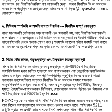
বল ভালভ এবং সিরামিক ট্রুনিয়ন বল ভালভগুলি দেখুন।অথবা সিরামিক ভি বল ভালভের
আরও বিশদ প্রযুক্তিগত তথ্যের জন্য আমাদের সাথে বিক্রয়@foyovalve.com এ
যোগাযোগ করুন।
২. মিডিয়াম স্পর্শকারী অংশগুলি সমস্ত সিরামিক --- সিরামিক সম্পূর্ণ রেখাযুক্ত
কারণ মাধ্যমগুলি বেশিরভাগ উচ্চ ক্ষয়কারী এবং ক্ষয়কারী হয়, তাই সিরামিক উপাদানগুলি
জাল ধাতব দেহে একত্রিত হয়
ভি
সিরামিক বল ভালভ বন্দর
যা বেশিরভাগ শারীরিক বোঝা এবং
পাইপলাইনগুলি থেকে শককে শোষণ করে।মাধ্যমটি ভালভের শরীরে সরাসরি স্পর্শ করবে
না, অতএব আক্রমণাত্মক মাধ্যমের দ্বারা কোনও অংশ জরাজীর্ণ বা ক্ষয়যোগ্য হবে না।
3. বিয়ার স্টেম ভালভ, বায়ুসংক্রান্ত এবং বৈদ্যুতিক নিয়ন্ত্রণ ব্যবস্থা
সাধারণত ভি
সিরামিক বল ভালভ বন্দর
বায়ুসংক্রান্ত অ্যাকিউটিউটর বা বৈদ্যুতিক
অ্যাকিউটিউটর দ্বারা চালিত হয়ফায়ো ভাল বায়ুসংক্রান্ত এবং বৈদ্যুতিক অ্যাকিউউটর
ভালভ একত্রিত করার জন্য দক্ষ প্রশিক্ষণপ্রাপ্ত প্রযুক্তিবিদদের রয়েছে।আমরা
গ্রাহকের প্রয়োজনীয়তা অনুসারে সিরামিক ভি বল ভালভের সমস্ত সম্ভাব্য
আনুষাঙ্গিকগুলি একত্রিত করতে পারি, যেমন বায়ুসংক্রান্ত অ্যাকিউটিউটর, সীমাবদ্ধ
স্যুইচ, বৈদ্যুতিক-বায়ুসংক্রান্ত পিটিশনার, সোলেনয়েড ভালভ, ফিল্টার এবং নিয়ন্ত্রক এবং
স্মার্ট বৈদ্যুতিক অ্যাকিউটিউটর ইত্যাদি asse
FOYO গ্রাহকদের কাছে খালি স্টেম সিরামিক ভি বল ভালভ সরবরাহ করতে পারে, যাতে
তারা নিজের অ্যাকুয়্যুটারকে ভালভের কাছে একত্র করতে পারে।আইএসও 5211
মাউন্টিং প্যাড সহ একটি জোয়াল সহজ ইনস্টলেশন জন্য খালি স্টেম সিরামিক ভি বল