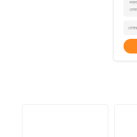
ধন্যব
তোমা