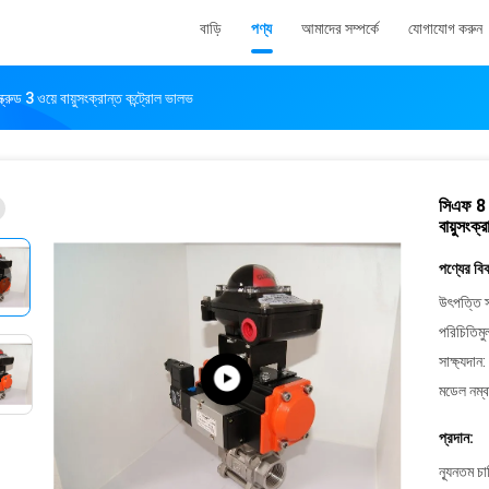
বাড়ি
পণ্য
আমাদের সম্পর্কে
যোগাযোগ করুন
রুড 3 ওয়ে বায়ুসংক্রান্ত কন্ট্রোল ভালভ
সিএফ 8 এ
বায়ুসংক্
পণ্যের বি
উৎপত্তি স
পরিচিতিমু
সাক্ষ্যদান:
মডেল নম্ব
প্রদান:
ন্যূনতম চ