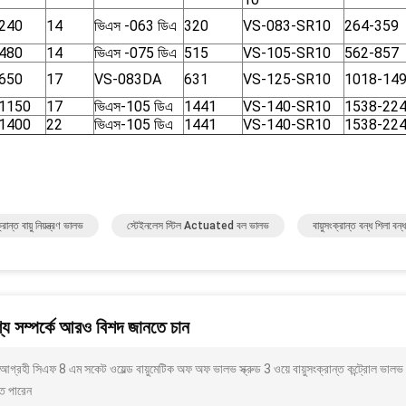
240
14
ভিএস -063 ডিএ
320
VS-083-SR10
264-359
480
14
ভিএস -075 ডিএ
515
VS-105-SR10
562-857
650
17
VS-083DA
631
VS-125-SR10
1018-14
1150
17
ভিএস-105 ডিএ
1441
VS-140-SR10
1538-22
1400
22
ভিএস-105 ডিএ
1441
VS-140-SR10
1538-22
্রান্ত বায়ু নিয়ন্ত্রণ ভালভ
স্টেইনলেস স্টিল Actuated বল ভালভ
বায়ুসংক্রান্ত বন্ধ শিলা বন্ধ
য সম্পর্কে আরও বিশদ জানতে চান
গ্রহী সিএফ 8 এম সকেট ওয়েল্ড বায়ুমেটিক অফ অফ ভালভ স্ক্রুড 3 ওয়ে বায়ুসংক্রান্ত কন্ট্রোল 
ে পারেন