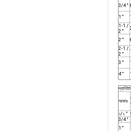
3/4 "
1 "
1-1 /
2 "
2 "
2-1 /
2 "
3 "
4 "
স্যানিটা
আকার
১/২ "
3/4 "
1 "