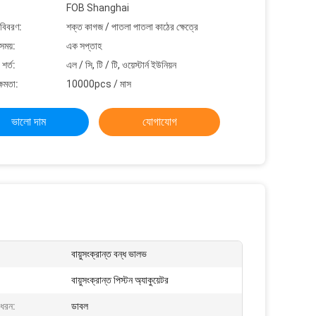
FOB Shanghai
 বিবরণ:
শক্ত কাগজ / পাতলা পাতলা কাঠের ক্ষেত্রে
সময়:
এক সপ্তাহ
শর্ত:
এল / সি, টি / টি, ওয়েস্টার্ন ইউনিয়ন
্ষমতা:
10000pcs / মাস
ভালো দাম
যোগাযোগ
বায়ুসংক্রান্ত বন্ধ ভালভ
বায়ুসংক্রান্ত পিস্টন অ্যাকুয়েটর
 ধরন:
ডাবল