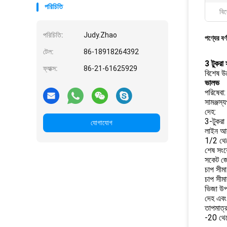
পরিচিতি
বিশ
পরিচিতি:
Judy.Zhao
পণ্যের বর্
টেল:
86-18918264392
3 টুকরা 
ফ্যাক্স:
86-21-61625929
বিশেষ উ
ভালভ
পরিষেবা:
সামঞ্জস্
দেহ:
3-টুকরা
যোগাযোগ
লাইন আ
1/2 থে
শেষ সংয
সকেট জো
চাপ সীমা
চাপ সীম
ভিজা উপ
দেহ এবং
তাপমাত্র
-20 থে