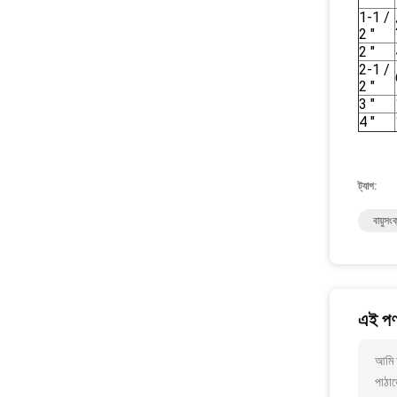
1-1 /
2 "
2 "
2-1 /
2 "
3 "
4 "
ট্যাগ:
বায়ুসংক
এই পণ্
আমি আ
পাঠাত