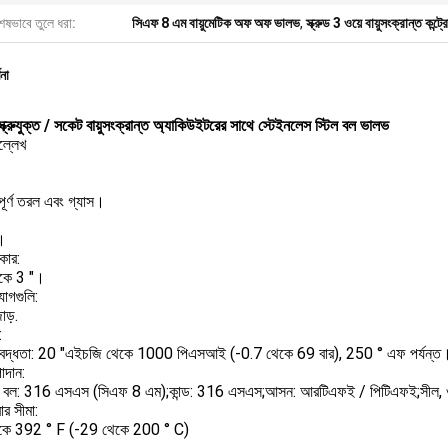
েষভাবে তুলে ধরা:
সিএফ 8 এম বায়ুমেটিক অফ অফ ভালভ
,
স্ক্রুড 3 ওয়ে বায়ুসংক্রান্ত কন্
ণনা
স্ক্রুযুক্ত / সকেট বায়ুসংক্রান্ত অ্যাকিউইটরের সাথে স্টেইনলেস স্টিল বল ভালভ
ল্লেখ
যপূর্ণ তরল এবং গ্যাস।
।
কার:
কে 3 "।
োগগুলি:
ড়.
:
াবদ্ধতা: 20 "এইচজি থেকে 1000 পিএসআই (-0.7 থেকে 69 বার), 250 ° এফ পর্যন্ত
াদান:
 বল: 316 এসএস (সিএফ 8 এম);কান্ড: 316 এসএস;আসন: আরটিএফই / পিটিএফই;সীল, ওয
ার সীমা:
কে 392 ° F (-29 থেকে 200 ° C)