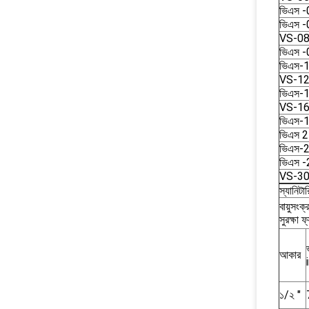
ভিএস -
ভিএস -
VS-0
ভিএস -
ভিএস-
VS-1
ভিএস-
VS-1
ভিএস-
ভিএস 2
ভিএস-
ভিএস -
VS-3
স্যানিটা
বায়ুসং
সুরক্ষা ফ্
আকার
১/২ "