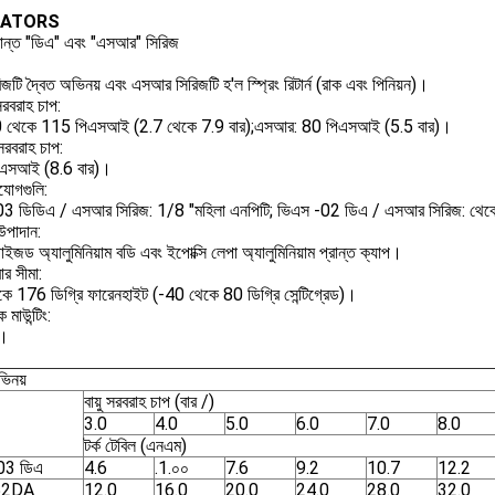
ATORS
ক্রান্ত "ডিএ" এবং "এসআর" সিরিজ
জটি দ্বৈত অভিনয় এবং এসআর সিরিজটি হ'ল স্প্রিং রিটার্ন (রাক এবং পিনিয়ন)।
রবরাহ চাপ:
0 থেকে 115 পিএসআই (2.7 থেকে 7.9 বার);এসআর: 80 পিএসআই (5.5 বার)।
 সরবরাহ চাপ:
এসআই (8.6 বার)।
যোগগুলি:
3 ডিডিএ / এসআর সিরিজ: 1/8 "মহিলা এনপিটি; ভিএস -02 ডিএ / এসআর সিরিজ: থেকে
পাদান:
ইজড অ্যালুমিনিয়াম বডি এবং ইপোক্সি লেপা অ্যালুমিনিয়াম প্রান্ত ক্যাপ।
ার সীমা:
ে 176 ডিগ্রি ফারেনহাইট (-40 থেকে 80 ডিগ্রি সেন্টিগ্রেড)।
ক মাউন্টিং:
ন।
িনয়
বায়ু সরবরাহ চাপ (বার /)
3.0
4.0
5.0
6.0
7.0
8.0
টর্ক টেবিল (এনএম)
03 ডিএ
4.6
.1.০০
7.6
9.2
10.7
12.2
52DA
12.0
16.0
20.0
24.0
28.0
32.0