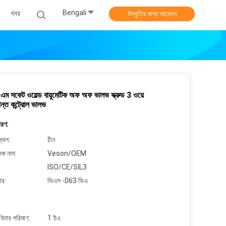
Bengali
খবর
উদ্ধৃতির জন্য আবেদন
ম সকেট ওয়েল্ড বায়ুমেটিক অফ অফ ভালভ স্ক্রুড 3 ওয়ে
রান্ত কন্ট্রোল ভালভ
বরণ:
্থল:
চীন
লক নাম:
Veson/OEM
ISO/CE/SIL3
ার:
ভিএস -063 ডিএ
াহিদার পরিমাণ:
1 ইএ