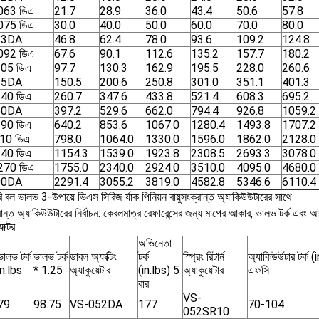
063 ডিএ
21.7
28.9
36.0
43.4
50.6
57.8
075 ডিএ
30.0
40.0
50.0
60.0
70.0
80.0
83DA
46.8
62.4
78.0
93.6
109.2
124.8
092 ডিএ
67.6
90.1
112.6
135.2
157.7
180.2
105 ডিএ
97.7
130.3
162.9
195.5
228.0
260.6
25DA
150.5
200.6
250.8
301.0
351.1
401.3
140 ডিএ
260.7
347.6
433.8
521.4
608.3
695.2
60DA
397.2
529.6
662.0
794.4
926.8
1059.2
190 ডিএ
640.2
853.6
1067.0
1280.4
1493.8
1707.2
10 ডিএ
798.0
1064.0
1330.0
1596.0
1862.0
2128.0
240 ডিএ
1154.3
1539.0
1923.8
2308.5
2693.3
3078.0
270 ডিএ
1755.0
2340.0
2924.0
3510.0
4095.0
4680.0
00DA
2291.4
3055.2
3819.0
4582.8
5346.6
6110.4
রি বল ভালভ 3-উপায়ে ভিএস সিরিজ র্যাক পিনিয়ন বায়ুসংক্রান্ত অ্যাকিউউটারের সাথে
ক্রান্ত অ্যাকিউউটারের নির্বাচন: কেবলমাত্র রেফারেন্সের জন্য মাপের আকার, ভালভ টর্ক এব
যাক্টর
অভিনেতা
ভালভ টর্ক
ভালভ টর্ক
ডাবল অ্যাক্টিং
টর্ক
স্প্রিং রিটার্ন
অ্যাকিউউটার টর্ক (
in.lbs
* 1.25
অ্যাকুয়েটার
(in.lbs) 5
অ্যাকুয়েটার
এফসি
বার
VS-
79
98.75
VS-052DA
177
70-104
052SR10