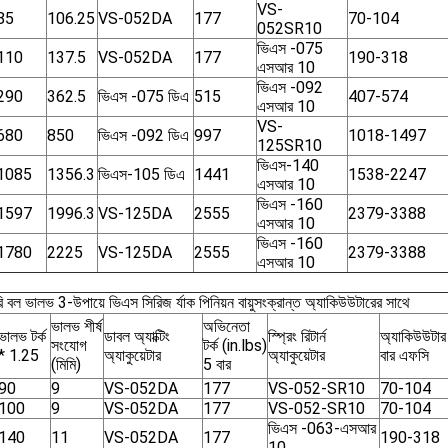
VS-
85
106.25
VS-052DA
177
70-104
052SR10
ভিএস -075
110
137.5
VS-052DA
177
190-318
এসআর 10
ভিএস -092
290
362.5
ভিএস -075 ডিএ
515
407-574
এসআর 10
VS-
680
850
ভিএস -092 ডিএ
997
1018-1497
125SR10
ভিএস-140
1085
1356.3
ভিএস-105 ডিএ
1441
1538-2247
এসআর 10
ভিএস -160
1597
1996.3
VS-125DA
2555
2379-3388
এসআর 10
ভিএস -160
1780
2225
VS-125DA
2555
2379-3388
এসআর 10
রি বল ভালভ 3-উপায়ে ভিএস সিরিজ র্যাক পিনিয়ন বায়ুসংক্রান্ত অ্যাকিউউটারের সাথে
ভালভ শীর্ষ
অভিনেতা
ভালভ টর্ক
ডাবল অ্যাক্টিং
স্প্রিং রিটার্ন
অ্যাকিউউটার 
সংযোগ
টর্ক (in.lbs)
* 1.25
অ্যাকুয়েটার
অ্যাকুয়েটার
বার এফসি
(মিমি)
5 বার
90
9
VS-052DA
177
VS-052-SR10
70-104
100
9
VS-052DA
177
VS-052-SR10
70-104
ভিএস -063-এসআর
140
11
VS-052DA
177
190-318
10