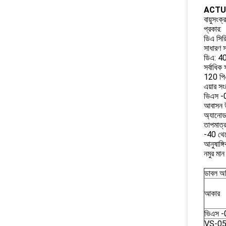
ACTU
বায়ুসং
প্রকার:
ডিএ সিরি
সাধারণ স
ডিএ: 4
সর্বাধিক
120 পি
এয়ার সং
ভিএস -0
আবাসন উ
অ্যানোডা
তাপমাত্র
-40 থেক
আনুষাঙ্গি
নমুর মা
ডাবল অভ
আকার
ভিএস -
VS-0