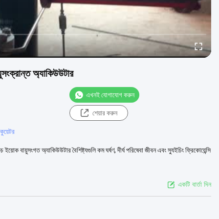
়ুসংক্রান্ত অ্যাকিউউটার
এখনই যোগাযোগ করুন
শেয়ার করুন
াকুয়েটর
ইয়োক বায়ুসংগত অ্যাকিউউটার বৈশিষ্ট্যগুলি কম ঘর্ষণ, দীর্ঘ পরিষেবা জীবন এবং স্যুইচিং ফ্রিকোয়েন্সি
একটি বার্তা দিন