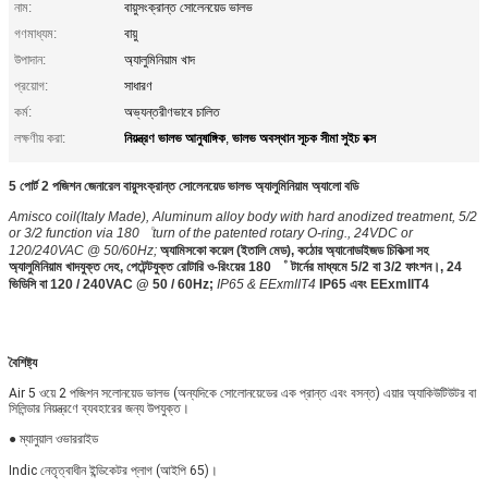
নাম:
বায়ুসংক্রান্ত সোলেনয়েড ভালভ
গণমাধ্যম:
বায়ু
উপাদান:
অ্যালুমিনিয়াম খাদ
প্রয়োগ:
সাধারণ
কর্ম:
অভ্যন্তরীণভাবে চালিত
নিয়ন্ত্রণ ভালভ আনুষাঙ্গিক
ভালভ অবস্থান সূচক সীমা সুইচ বক্স
লক্ষণীয় করা:
,
5 পোর্ট 2 পজিশন জেনারেল বায়ুসংক্রান্ত সোলেনয়েড ভালভ অ্যালুমিনিয়াম অ্যালো বডি
Amisco coil(Italy Made), Aluminum alloy body with hard anodized treatment, 5/2
or 3/2 function via 180゜turn of the patented rotary O-ring., 24VDC or
120/240VAC @ 50/60Hz;
অ্যামিসকো কয়েল (ইতালি মেড), কঠোর অ্যানোডাইজড চিকিত্সা সহ
অ্যালুমিনিয়াম খাদযুক্ত দেহ, পেটেন্টযুক্ত রোটারি ও-রিংয়ের 180 ゜ টার্নের মাধ্যমে 5/2 বা 3/2 ফাংশন।, 24
ভিডিসি বা 120 / 240VAC @ 50 / 60Hz;
IP65 & EExmIIT4
IP65 এবং EExmIIT4
বৈশিষ্ট্য
Air 5 ওয়ে 2 পজিশন সলোনয়েড ভালভ (অন্যদিকে সোলোনয়েডের এক প্রান্ত এবং বসন্ত) এয়ার অ্যাকিউটিউটর বা
সিলিন্ডার নিয়ন্ত্রণে ব্যবহারের জন্য উপযুক্ত।
● ম্যানুয়াল ওভাররাইড
Indic নেতৃত্বাধীন ইন্ডিকেটর প্লাগ (আইপি 65)।