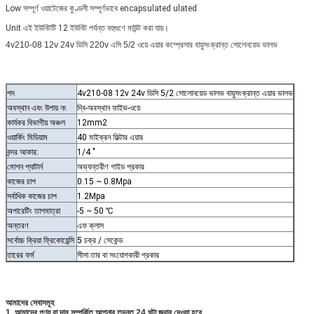
Low সম্পূর্ণ ওয়াটেজের কুণ্ডলী সম্পূর্ণভাবে encapsulated ulated
Unit এই ইউনিটটি 12 ইউনিট পর্যন্ত বহুগুণে মাউন্ট করা যায়।
4v210-08 12v 24v ডিসি 220v এসি 5/2 ওয়ে এয়ার কম্প্রেসার বায়ুসংক্রান্ত সোলেনয়েড ভালভ
পদ
4v210-08 12v 24v ডিসি 5/2 সোলোনয়েড ভালভ বায়ুসংক্রান্ত এয়ার ভালভ
অবস্থান এবং উপায় নং
দ্বি-অবস্থান ফাইভ-ওয়ে
কার্যকর বিভাগীয় অঞ্চল
12mm2
ওয়ার্কিং মিডিয়াম
40 মাইক্রন ফিল্টার এয়ার
বন্দর আকার:
1/4 "
মোশন প্যাটার্ন
অভ্যন্তরীণ গাইড প্রকার
কাজের চাপ
0.15 ~ 0.8Mpa
সর্বাধিক কাজের চাপ
1.2Mpa
অপারেটিং তাপমাত্রা
-5 ~ 50 ℃
অন্তরণ
এফ ক্লাস
সর্বোচ্চ ক্রিয়া ফ্রিকোয়েন্সি
5 চক্র / সেকেন্ড
তারের ফর্ম
সীসা তার বা সংযোগকারী প্রকার
আমাদের সেবাসমূহ
1. আমাদের পণ্য বা দাম সম্পর্কিত আপনার তদন্ত 24 ঘন্টা জবাব দেওয়া হবে