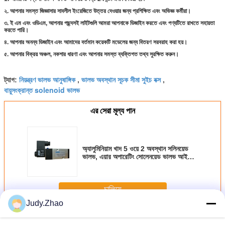
২. আপনার সমস্ত জিজ্ঞাসার সাবলীল ইংরেজিতে উত্তর দেওয়ার জন্য প্রশিক্ষিত এবং অভিজ্ঞ কর্মীরা।
৩. ই এম এবং ওডিএম, আপনার পছন্দসই লাইটগুলি আমরা আপনাকে ডিজাইন করতে এবং পণ্যটিতে রাখতে সহায়তা
করতে পারি।
৪. আপনার অনন্য ডিজাইন এবং আমাদের বর্তমান কয়েকটি মডেলের জন্য বিতরণ সরবরাহ করা হয়।
৫. আপনার বিক্রয় অঞ্চল, নকশার ধারণা এবং আপনার সমস্ত ব্যক্তিগত তথ্য সুরক্ষিত করুন।
নিয়ন্ত্রণ ভালভ আনুষাঙ্গিক
ভালভ অবস্থান সূচক সীমা সুইচ বক্স
ট্যাগ:
,
,
বায়ুসংক্রান্ত solenoid ভালভ
এর সেরা মূল্য পান
অ্যালুমিনিয়াম খাদ 5 ওয়ে 2 অবস্থান সলিনয়েড
ভালভ, এয়ার অপারেটিং সোলেনয়েড ভালভ আইপি
65
চালিয়ে
Judy.Zhao
বায়ুসংক্রান্ত ভালভ আনুষাঙ্গিক
অধিক