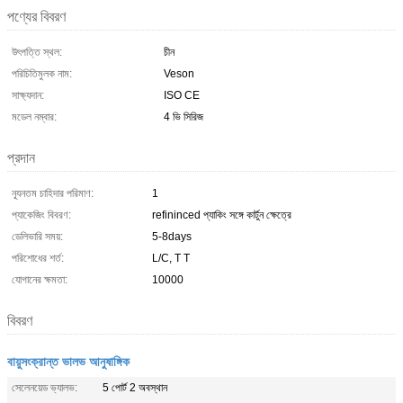
পণ্যের বিবরণ
উৎপত্তি স্থল:
চীন
পরিচিতিমুলক নাম:
Veson
সাক্ষ্যদান:
ISO CE
মডেল নম্বার:
4 ভি সিরিজ
প্রদান
ন্যূনতম চাহিদার পরিমাণ:
1
প্যাকেজিং বিবরণ:
refininced প্যাকিং সঙ্গে কার্টুন ক্ষেত্রে
ডেলিভারি সময়:
5-8days
পরিশোধের শর্ত:
L/C, T T
যোগানের ক্ষমতা:
10000
বিবরণ
বায়ুসংক্রান্ত ভালভ আনুষাঙ্গিক
সেলেনয়েড ভ্যালভ:
5 পোর্ট 2 অবস্থান