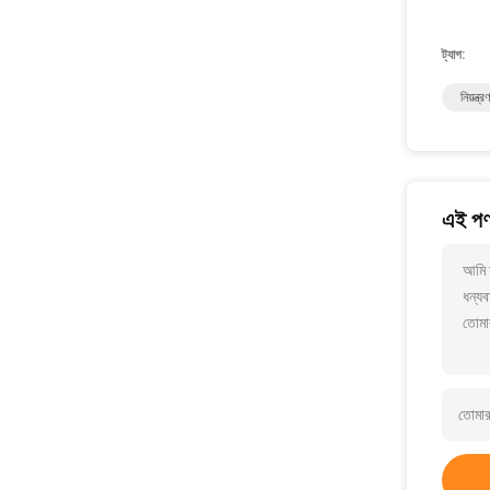
ট্যাগ:
নিয়ন্ত
এই পণ্
আমি আ
ধন্যব
তোমা