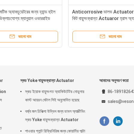
েটিক অ্যাকচুয়েটরের জন্য হ্যান্ড হুইল
Anticorrosive ভালভ Actuator ম
িক্লাচযোগ্য ম্যানুয়াল ওভাররাইড
কিট বায়ুসংক্রান্ত Actuaror হ্রাস অ্যা
ভালো দাম
ভালো দাম
or
স্কচ Yoke বায়ুসংক্রান্ত Actuator
আমাদের অনুসরণ করো
inion
স্কচ ইয়োক বায়ুসংগত অ্যাকিউটেটর নোডুলার
86-18918264
স
কাস্ট আয়রন মেটাল সিই অনুমোদিত হয়েছে
sales@veson
বর্জ্য জল চিকিত্সা উদ্ভিদ জন্য ডাবল অ্যাক্টিভিং
স্কচ Yoke বায়ুসংক্রান্ত Actuator
ৃত
পাওয়ার প্লান্ট রিফ্রিনিরিজ জন্য কোয়ার্টার পাল্টা