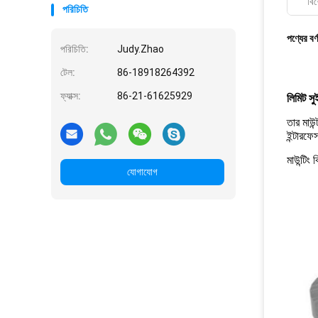
বিশ
পরিচিতি
পণ্যের বর্
পরিচিতি:
Judy.Zhao
টেল:
86-18918264392
ফ্যাক্স:
86-21-61625929
লিমিট সু
তার মাউ
ইন্টারফে
মাউন্টিং
যোগাযোগ