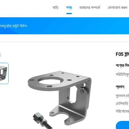
বাড়ি
পণ্য
আমাদের সম্পর্কে
যোগাযোগ করুন
াকচুয়েটর মাউন্ট কিটস
F05 ইন্ট
পণ্যের বি
পরিচিতিমু
প্রদান:
ন্যূনতম চ
ডেলিভারি 
পরিশোধের 