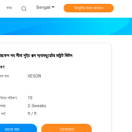
Bengali
খবর
উদ্ধৃতির জন্য আবেদন
ারফেস সহ সীমা সুইচ বক্স অ্যাকচুয়েটর মাউন্ট কিটস
বরণ:
লক নাম:
VESON
াহিদার পরিমাণ:
10
সময়:
2-3weeks
শর্ত:
টি / টি
ভালো দাম
যোগাযোগ