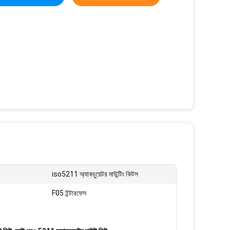
iso5211 অ্যাকচুয়েটর মাউন্টিং কিটস
F05 ইন্টারফেস