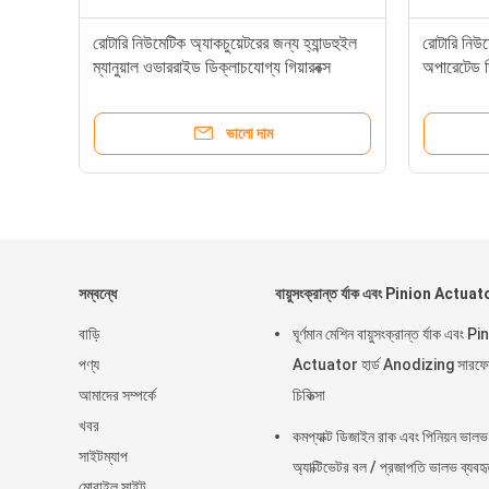
রোটারি নিউমেটিক অ্যাকচুয়েটরের জন্য হ্যান্ডহুইল
রোটারি নিউম
ম্যানুয়াল ওভাররাইড ডিক্লাচযোগ্য গিয়ারবক্স
অপারেটেড ড
ভালো দাম
সম্বন্ধে
বায়ুসংক্রান্ত র্যাক এবং Pinion Actuat
বাড়ি
ঘূর্ণমান মেশিন বায়ুসংক্রান্ত র্যাক এবং P
পণ্য
Actuator হার্ড Anodizing সারফে
আমাদের সম্পর্কে
চিকিত্সা
খবর
কমপ্যাক্ট ডিজাইন রাক এবং পিনিয়ন ভালভ
সাইটম্যাপ
অ্যাক্টিভেটর বল / প্রজাপতি ভালভ ব্যবহ
মোবাইল সাইট