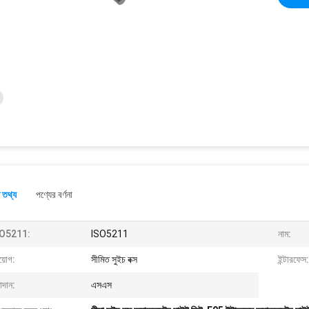
 তথ্য
পণ্যের বর্ণনা
O5211:
ISO5211
নাম:
য়োগ:
সীমিত সুইচ বক্স
ইন্টারফেস:
াদান:
এসএস