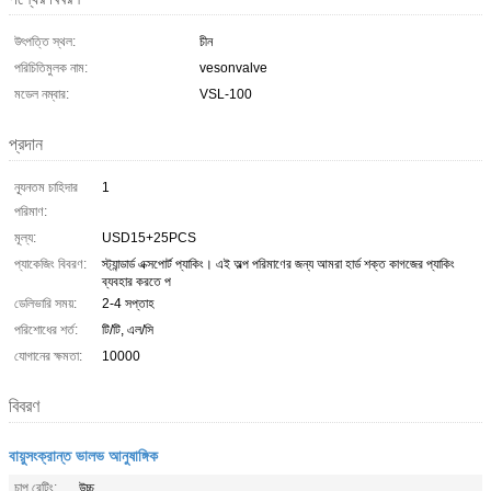
উৎপত্তি স্থল:
চীন
পরিচিতিমুলক নাম:
vesonvalve
মডেল নম্বার:
VSL-100
প্রদান
ন্যূনতম চাহিদার
1
পরিমাণ:
মূল্য:
USD15+25PCS
প্যাকেজিং বিবরণ:
স্ট্যান্ডার্ড এক্সপোর্ট প্যাকিং। এই অল্প পরিমাণের জন্য আমরা হার্ড শক্ত কাগজের প্যাকিং
ব্যবহার করতে প
ডেলিভারি সময়:
2-4 সপ্তাহ
পরিশোধের শর্ত:
টি/টি, এল/সি
যোগানের ক্ষমতা:
10000
বিবরণ
বায়ুসংক্রান্ত ভালভ আনুষাঙ্গিক
চাপ রেটিং:
উচ্চ