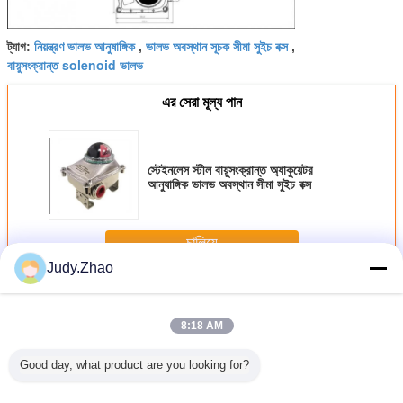
নিয়ন্ত্রণ ভালভ আনুষাঙ্গিক
ভালভ অবস্থান সূচক সীমা সুইচ বক্স
ট্যাগ:
,
,
বায়ুসংক্রান্ত solenoid ভালভ
এর সেরা মূল্য পান
স্টেইনলেস স্টীল বায়ুসংক্রান্ত অ্যাকুয়েটর
আনুষাঙ্গিক ভালভ অবস্থান সীমা সুইচ বক্স
চালিয়ে
Judy.Zhao
বায়ুসংক্রান্ত ভালভ আনুষাঙ্গিক
অধিক
8:18 AM
Good day, what product are you looking for?
ণ স্টেইনলেস
স্টেইনলেস স্টীল
রোটারি নিউমেটিক
রোটারি নিউমেটিক
পেশাদার ভ