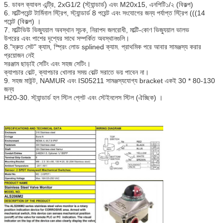
5. ডাবল ক্যাবল এন্ট্রি, 2xG1/2 (স্ট্যান্ডার্ড) এবং M20x15, এনপিটি১/২ (বিকল্প)
6. মাল্টিপয়েন্ট টার্মিনাল স্ট্রিপ, স্ট্যান্ডার্ড 8 পয়েন্ট এবং সংযোগের জন্য পর্যাপ্ত স্ট্রিপ (((14
পয়েন্ট (বিকল্প) ।
7. মাল্টিভিউ ভিজ্যুয়াল অবস্থান সূচক, নিরাপদ জলরোধী, মাল্টি-কোণ ভিজ্যুয়াল ভালভ
উপরের এবং পাশের দৃশ্যের সাথে সম্পর্কিত অবস্থানগুলি।
8."দ্রুত সেট" ক্যাম, স্প্রিং লোড splined ক্যাম. প্রাথমিক পরে আবার সামঞ্জস্য করার
প্রয়োজন নেই
সরঞ্জাম ছাড়াই সেটিং এবং সহজ সেটিং।
ক্যাপচার বোল্ট, ক্যাপচার খোলার সময় বোল্ট সরাতে ভয় পাবেন না।
9. সহজ মাউন্ট, NAMUR এবং IS05211 সামঞ্জস্যযোগ্য bracket একই 30 * 80-130
জন্য
H20-30. স্ট্যান্ডার্ড হল স্টিল প্লেট এবং স্টেইনলেস স্টিল (ঐচ্ছিক) ।