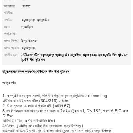
তাপমাত্রা
প্রশস্ত
পরিসীমা:
কপাটক:
বায়ুসংক্রান্ত অ্যাকুয়েটর
ভালভ
স্বয়ংক্রিয়
অপারেশন:
ভালভ সিলিং:
ছিদ্র নিরোধক
ভালভ প্রকার:
বায়ুসংক্রান্ত
স্টেইনলেস স্টীল বায়ুসংক্রান্ত অ্যাকচুয়েটর আনুষাঙ্গিক
বায়ুসংক্রান্ত অ্যাকচুয়েটর সীমা সুইচ বক্স
লক্ষণীয় করা:
,
,
Ip67 সীমা সুইচ বক্স
বায়ুসংক্রান্ত ভালভ অবস্থান স্টেইনলেস স্টীল সীমা সুইচ বক্স
পণ্যের বর্ণনা
1. কমপ্যাক্ট এবং সুন্দর নকশা, পলিস্টার গুঁড়া আবৃত অ্যালুমিনিয়াম diecasting
হাউজিং বা স্টেইনলেস স্টীল (304/316) হাউজিং।
2. উচ্চ স্তরের আবহাওয়া প্রতিরোধী (আইপি 67)
3.সব বিপজ্জনক এলাকায় ব্যবহারের জন্য সার্টিফাইড ((ক্লাস I, Div.1&2, গ্রুপ A,B,C এবং
D,Exd
আইআইবি টি৬, এক্সডিআইআইসি টি৬।
4যান্ত্রিক, ইন্ডাক্টিভ এবং চৌম্বকীয় সেন্সরগুলির জন্য উপলব্ধ।
এএসআই বা ডিভাইসনেট প্রোটোকলের সাথে সেন্সর যোগাযোগ কার্ডের জন্য উপলব্ধ।