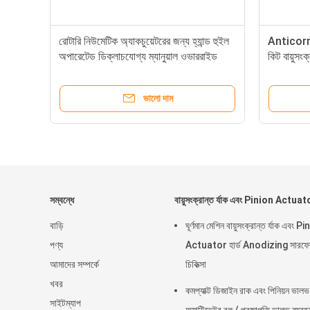
ল
রোটারি নিউমেটিক অ্যাকচুয়েটরের জন্য হ্যান্ড হুইল
Anticorr
অপারেটেড ডিক্লাচযোগ্য ম্যানুয়াল ওভাররাইড
কিট বায়ুসং
ভালো দাম
সম্বন্ধে
বায়ুসংক্রান্ত র্যাক এবং Pinion Actuat
বাড়ি
ঘূর্ণমান মেশিন বায়ুসংক্রান্ত র্যাক এবং P
পণ্য
Actuator হার্ড Anodizing সারফে
আমাদের সম্পর্কে
চিকিত্সা
খবর
কমপ্যাক্ট ডিজাইন রাক এবং পিনিয়ন ভালভ
সাইটম্যাপ