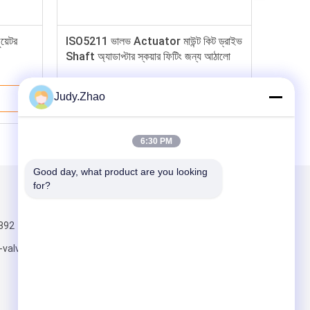
য়েটর
ISO5211 ভালভ Actuator মাউন্ট কিট ড্রাইভ
Shaft অ্যাডাপ্টার স্কয়ার ফিটিং জন্য আঠালো
Judy.Zhao
ভালো দাম
6:30 PM
Good day, what product are you looking 
for?
আমাদের মেইল ​​করুন
392
-valve.com