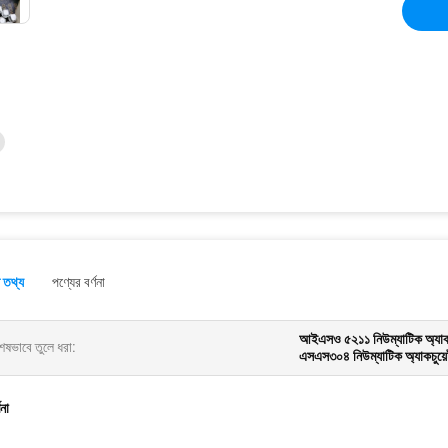
 তথ্য
পণ্যের বর্ণনা
আইএসও ৫২১১ নিউম্যাটিক অ্যাকচু
েষভাবে তুলে ধরা:
এসএস৩০৪ নিউম্যাটিক অ্যাকচুয়েট
ণনা