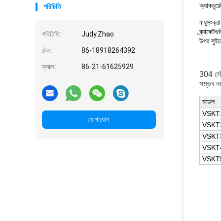
অ্যাকচুয়
পরিচিতি
বায়ুসংক
ব্র্যাকেট
পরিচিতি:
Judy.Zhao
উপর সুইচ 
টেল:
86-18918264392
ফ্যাক্স:
86-21-61625929
304 স্টে
সম্ভব ন
মডেল
VSKT
যোগাযোগ
VSKT
VSKT
VSKT
VSKT