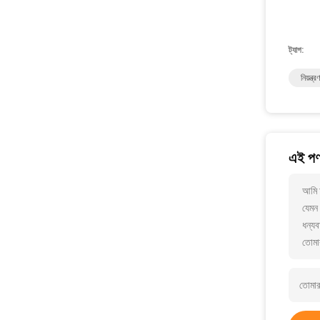
ট্যাগ:
নিয়ন্ত
এই পণ্
আমি 
যেমন 
ধন্যব
তোমা