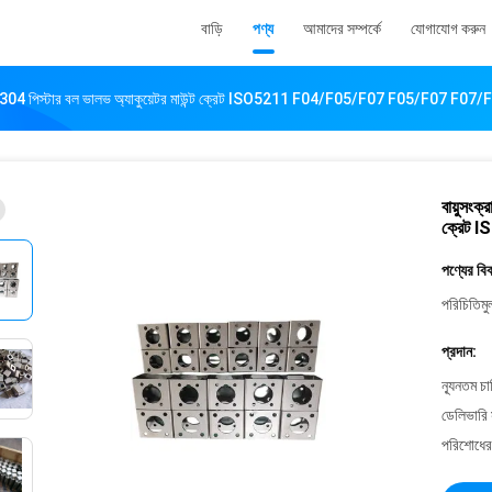
বাড়ি
পণ্য
আমাদের সম্পর্কে
যোগাযোগ করুন
্ডার SS304 পিস্টার বল ভালভ অ্যাকুয়েটর মাউন্ট ক্রেট ISO5211 F04/F05/F07 F05/F07 F07/
বায়ুসংক
ক্রেট
পণ্যের বি
পরিচিতিমু
প্রদান:
ন্যূনতম চ
ডেলিভারি 
পরিশোধের 