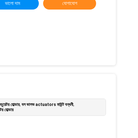
ভালো দাম
যোগাযোগ
য়েটর হোল্ডার
,
বল ভালভ actuators মাউন্ট বন্ধনী
,
র হোল্ডার