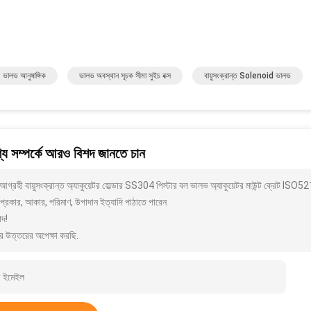
্রণ ভালভ আনুষাঙ্গিক
ভালভ অবস্থান সূচক সীমা সুইচ বক্স
বায়ুসংক্রান্ত Solenoid ভালভ
য সম্পর্কে আরও বিশদ জানতে চান
আগ্রহী বায়ুসংক্রান্ত অ্যাকুয়েটর হোল্ডার SS304 পিস্টার বল ভালভ অ্যাকুয়েটর মাউন্ট 
প্রকার, আকার, পরিমাণ, উপাদান ইত্যাদি পাঠাতে পারেন
াদ!
র উত্তরের অপেক্ষা করছি.