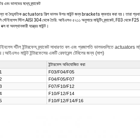
েটর এবং ভালভের মধ্যে ব্র্যাকেট
্রান্ত বা বৈদ্যুতিক actuators শিল্প ভালভ উপর মাউন্ট জন্য brackets ব্যবহার করা হয়। তারা প্
গুলি স্টেইনলেস স্টিল AISI 304 থেকে তৈরি. আইএসও ৫২১১ অনুসারে মাউন্টিং ব্র্যাকেট, F03 থেকে F25 
বক্স বা অবস্থানকারী যন্ত্রের মাউন্ট।
ইনলেস স্টীল ইন্টারফেস ব্র্যাকেট সাধারণত বল এবং প্রজাপতি ভালভগুলিতে actuators মাউন্ট
য়।আইএসও মাউন্ট ইন্টারফেসের একটি রেফারেন্স টেবিলের জন্য (মাপ)
ইন্টারফেস অভিযোজিত করা
1
F03/F04/F05
2
F04/F05/F07
3
F07/F10/F12
4
F10/F12/F14
5
F10/F12/F14/F16