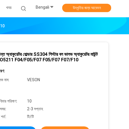
Bengali
খবর
উদ্ধৃতির জন্য আবেদন
F10
্রান্ত অ্যাকুয়েটর হোল্ডার SS304 পিস্টার বল ভালভ অ্যাকুয়েটর মাউন্ট
 ISO5211 F04/F05/F07 F05/F07 F07/F10
বরণ:
লক নাম:
VESON
াহিদার পরিমাণ:
10
সময়:
2-3 সপ্তাহ
শর্ত:
টি/টি