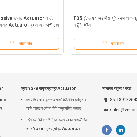
osive ভালভ Actuator মাউন্ট
F05 ইন্টারফেস সহ সীমা সুইচ বক্স অ্যাকচু
ক্রান্ত Actuaror হ্রাস অ্যাডাপ্টারের
মাউন্ট কিটস
ভালো দাম
ভালো দাম
or
স্কচ Yoke বায়ুসংক্রান্ত Actuator
আমাদের অনুসরণ করো
inion
স্কচ ইয়োক বায়ুসংগত অ্যাকিউটেটর নোডুলার
86-18918264
স
কাস্ট আয়রন মেটাল সিই অনুমোদিত হয়েছে
sales@veson
বর্জ্য জল চিকিত্সা উদ্ভিদ জন্য ডাবল অ্যাক্টিভিং
স্কচ Yoke বায়ুসংক্রান্ত Actuator