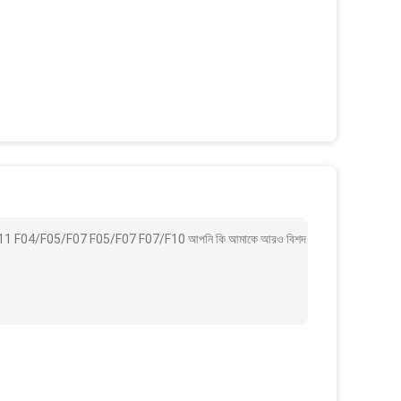
ক্রেট ISO5211 F04/F05/F07 F05/F07 F07/F10 আপনি কি আমাকে আরও বিশদ