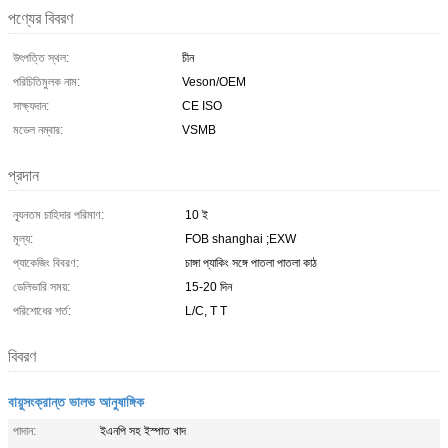
পণ্যের বিবরণ
উৎপত্তি স্থল:
চীন
পরিচিতিমুলক নাম:
Veson/OEM
সাক্ষ্যদান:
CE ISO
মডেল নম্বার:
VSMB
প্রদান
ন্যূনতম চাহিদার পরিমাণ:
10 ই
মূল্য:
FOB shanghai ;EXW
প্যাকেজিং বিবরণ:
চাঙ্গা প্যাকিং সঙ্গে পাতলা পাতলা কাঠ
ডেলিভারি সময়:
15-20 দিন
পরিশোধের শর্ত:
L/C, T T
বিবরণ
বায়ুসংক্রান্ত ভালভ আনুষাঙ্গিক
পাদান:
ইএনপি সহ ইস্পাত খাদ