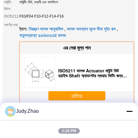
মাউন্টিং
মাউন্টিং কিট, বন্ধনী এবং কাপলিংস
কিটস:
ISO5211:
F03/F04 F10-F12-F14-F16
লক্ষণীয় করা:
ট্যাগ:
নিয়ন্ত্রণ ভালভ আনুষাঙ্গিক
,
ভালভ অবস্থান সূচক সীমা সুইচ বক্স
,
বায়ুসংক্রান্ত solenoid ভালভ
এর সেরা মূল্য পান
ISO5211 ভালভ Actuator মাউন্ট কিট
ড্রাইভ Shaft অ্যাডাপ্টার স্কয়ার ফিটিং জন্য
আঠালো
চালিয়ে
Judy.Zhao
অধিক
বায়ুসংক্রান্ত ভালভ আনুষাঙ্গিক
2:26 PM