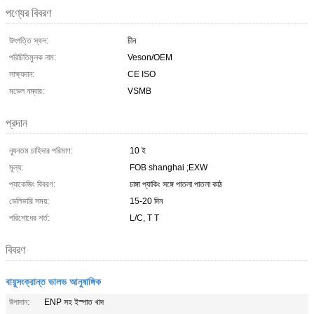
পণ্যের বিবরণ
উৎপত্তি স্থল:
চীন
পরিচিতিমুলক নাম:
Veson/OEM
সাক্ষ্যদান:
CE ISO
মডেল নম্বার:
VSMB
প্রদান
ন্যূনতম চাহিদার পরিমাণ:
10 ই
মূল্য:
FOB shanghai ;EXW
প্যাকেজিং বিবরণ:
চাঙ্গা প্যাকিং সঙ্গে পাতলা পাতলা কাঠ
ডেলিভারি সময়:
15-20 দিন
পরিশোধের শর্ত:
L/C, T T
বিবরণ
বায়ুসংক্রান্ত ভালভ আনুষাঙ্গিক
উপাদান:
ENP সহ ইস্পাত খাদ