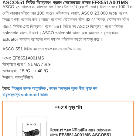
ASCO551 সিরিজ বিস্ফোরণ-প্রমাণ সোলেনয়েড ভালভ EF8551A001MS
ASCO হল সোলেনয়েড ভালভের নকশা এবং উত্পাদন বিশ্বব্যাপী নেতা।
উৎপাদন এবং 100 টিরও
বেশি কারখানাগুলিতে তার 100 বছরের অভিজ্ঞতার কারণে, ASCO 23,000 ধরণের প্রবাহ
নিয়ন্ত্রণ পণ্য সরবরাহ করে।
আমরা প্রধানত স্টেইনলেস স্টীল 8327 সিরিজ, স্টেইনলেস স্টীল
এবং
8551 সিরিজ
বিস্ফোরণ-প্রমাণ 551 সিরিজ
সহ ASCO বিস্ফোরণ-প্রমাণ সিরিজ
solenoid ভালভ বিতরণ
।
ASCO solenoid ভালভ এবং আমাদের বায়ুসংক্রান্ত
actuator সমাবেশ গ্রাহকের ভাল সমাধান পরিবেশন করতে সাহায্য করে।
ASCO 551 সিরিজ এক্সপ্লোশন-প্রুফ সোলোনিড ভালভ
মডেল: EF8551A001MS
বিস্ফোরণ প্রমাণ: NEMA 7 & 9
তাপমাত্রা: -15 ℃ - + 40 ℃
উপাদান: অ্যালুমিনিয়াম
নিয়ন্ত্রণ ভালভ আনুষাঙ্গিক
ভালভ অবস্থান সূচক সীমা সুইচ বক্স
ট্যাগ:
,
,
বায়ুসংক্রান্ত solenoid ভালভ
এর সেরা মূল্য পান
বিস্ফোরণ প্রুফ নিউম্যাটিক এয়ার সোলেনয়েড
ভালভ EF8551A001MS ASCO551