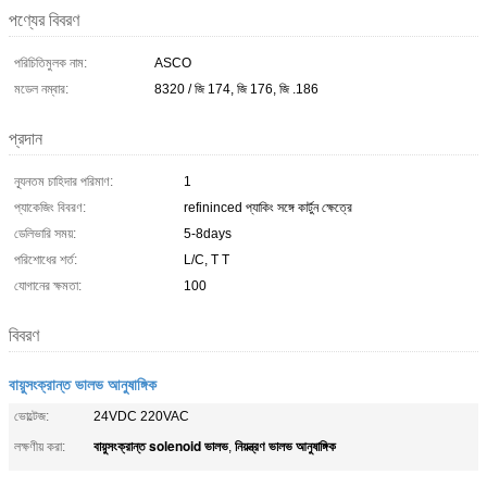
পণ্যের বিবরণ
পরিচিতিমুলক নাম:
ASCO
মডেল নম্বার:
8320 / জি 174, জি 176, জি .186
প্রদান
ন্যূনতম চাহিদার পরিমাণ:
1
প্যাকেজিং বিবরণ:
refininced প্যাকিং সঙ্গে কার্টুন ক্ষেত্রে
ডেলিভারি সময়:
5-8days
পরিশোধের শর্ত:
L/C, T T
যোগানের ক্ষমতা:
100
বিবরণ
বায়ুসংক্রান্ত ভালভ আনুষাঙ্গিক
ভোল্টেজ:
24VDC 220VAC
বায়ুসংক্রান্ত solenoid ভালভ
নিয়ন্ত্রণ ভালভ আনুষাঙ্গিক
লক্ষণীয় করা:
,