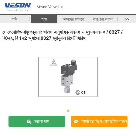
Veson Valve Ltd.
বাড়ি
পণ্য
আমাদের সম্পর্কে
কারখানা ভ্রমণ
>>
সোলেনোলিড বায়ুসংক্রান্ত ভালভ আনুষাঙ্গিক এনএফ ডাব্লুএসএনএফ / 8327 /
বি0২২, বি 1২2 অ্যাসো 8327 ম্যানুয়াল রিসেট সিরিজ
ভালো দাম
আমাদের সাথে যোগাযোগ করুন