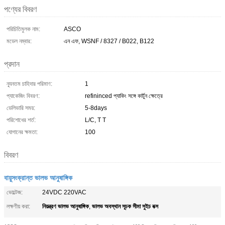
পণ্যের বিবরণ
পরিচিতিমুলক নাম:
ASCO
মডেল নম্বার:
এন এফ, WSNF / 8327 / B022, B122
প্রদান
ন্যূনতম চাহিদার পরিমাণ:
1
প্যাকেজিং বিবরণ:
refininced প্যাকিং সঙ্গে কার্টুন ক্ষেত্রে
ডেলিভারি সময়:
5-8days
পরিশোধের শর্ত:
L/C, T T
যোগানের ক্ষমতা:
100
বিবরণ
বায়ুসংক্রান্ত ভালভ আনুষাঙ্গিক
ভোল্টেজ:
24VDC 220VAC
নিয়ন্ত্রণ ভালভ আনুষাঙ্গিক
ভালভ অবস্থান সূচক সীমা সুইচ বক্স
লক্ষণীয় করা:
,