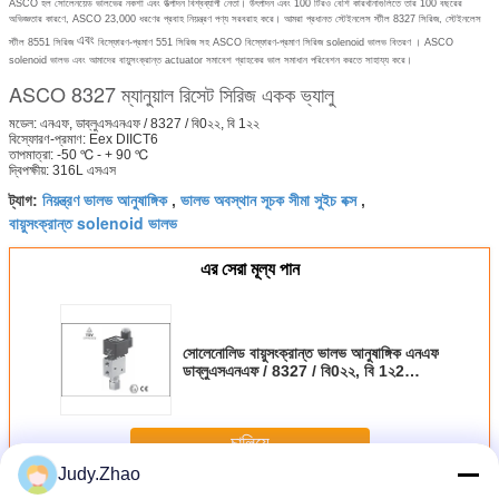
ASCO হল সোলেনয়েড ভালভের নকশা এবং উত্পাদন বিশ্বব্যাপী নেতা।
উৎপাদন এবং 100 টিরও বেশি কারখানাগুলিতে তার 100 বছরের
অভিজ্ঞতার কারণে, ASCO 23,000 ধরণের প্রবাহ নিয়ন্ত্রণ পণ্য সরবরাহ করে।
আমরা প্রধানত স্টেইনলেস স্টীল 8327 সিরিজ, স্টেইনলেস
এবং
স্টীল 8551 সিরিজ
বিস্ফোরণ-প্রমাণ 551 সিরিজ
সহ ASCO বিস্ফোরণ-প্রমাণ সিরিজ solenoid ভালভ বিতরণ
।
ASCO
solenoid ভালভ এবং আমাদের বায়ুসংক্রান্ত actuator সমাবেশ গ্রাহকের ভাল সমাধান পরিবেশন করতে সাহায্য করে।
ASCO 8327 ম্যানুয়াল রিসেট সিরিজ একক ভ্যালু
মডেল: এনএফ, ডাব্লুএসএনএফ / 8327 / বি0২২, বি 1২২
বিস্ফোরণ-প্রমাণ: Eex DIICT6
তাপমাত্রা: -50 ℃ - + 90 ℃
দ্বিপক্ষীয়: 316L এসএস
নিয়ন্ত্রণ ভালভ আনুষাঙ্গিক
ভালভ অবস্থান সূচক সীমা সুইচ বক্স
ট্যাগ:
,
,
বায়ুসংক্রান্ত solenoid ভালভ
এর সেরা মূল্য পান
সোলেনোলিড বায়ুসংক্রান্ত ভালভ আনুষাঙ্গিক এনএফ
ডাব্লুএসএনএফ / 8327 / বি0২২, বি 1২2
অ্যাসো 8327 ম্যানুয়াল রিসেট সিরিজ
চালিয়ে
Judy.Zhao