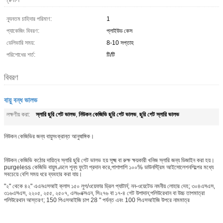
ন্যূনতম চাহিদার পরিমাণ:
1
প্যাকেজিং বিবরণ:
প্লাইউড কেস
ডেলিভারি সময়:
8-10 সপ্তাহ
পরিশোধের শর্ত:
টি/টি
বিবরণ
বায়ু বন্ধ ভালভ
স্লারি ছুরি গেট ভালভ
নিউকন কেজিভি ছুরি গেট ভালভ
ছুরি গেট স্লারি ভালভ
লক্ষণীয় করা:
,
,
নিউকন কেজিভির জন্য বায়ুসংক্রান্ত আনুষাঙ্গিক।
নিউকন কেজিভি কঠোর দায়িত্ব স্লারি ছুরি গেট ভালভ হয় সূক্ষ্ম বা রুক্ষ ক্ষয়কারী খনিজ স্লারি জন্য ডিজাইন করা হয়।
purgeless কেজিভি বায়ুমণ্ডলে শূন্য ফুটো প্রদান করে,পাশাপাশি ১০০% ডাউনস্ট্রিম আইসোলেশনশিল্পের মধ্যে
সবচেয়ে বেশি সময় ধরে ব্যবহার করা যায়।
"২" থেকে ৪২" এএনএসআই ক্লাস ১৫০ লুগ/ওয়েফার ড্রিল প্যাটার্ন; নন-ওয়েটেড নমনীয় লোহার দেহ; ৩০৪এসএস,
৩১৬এসএস, ২২০৫, ২৫৫, ২৫০৭, এল৬এক্সএন, সি২৭৬ বা ১৭-৪ গেট উপাদান;পলিউরেথান বা উচ্চ তাপমাত্রা
পলিউরেথান আস্তরণ; 150 পিএসআইজি চাপ 28 " পর্যন্ত এবং 100 পিএসআইজি উপরে নামমাত্র