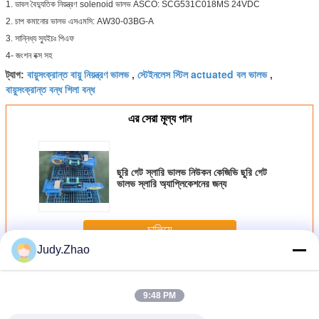
1. ডাবল বৈদ্যুতিক নিয়ন্ত্রণ solenoid ভালভ ASCO: SCG531C018MS 24VDC
2. চাপ কমানোর ভালভ এসএমসি: AW30-03BG-A
3. সান্নিধ্য স্যুইচঃ পিএফ
4- জংশন বক্স সহ
বায়ুসংক্রান্ত বায়ু নিয়ন্ত্রণ ভালভ
স্টেইনলেস স্টিল actuated বল ভালভ
ট্যাগ:
,
,
বায়ুসংক্রান্ত বন্ধ শিলা বন্ধ
এর সেরা মূল্য পান
ছুরি গেট স্লারি ভালভ নিউকন কেজিভি ছুরি গেট
ভালভ স্লারি অ্যাপ্লিকেশনের জন্য
চালিয়ে
Judy.Zhao
বায়ু বন্ধ ভালভ
অধিক
9:48 PM