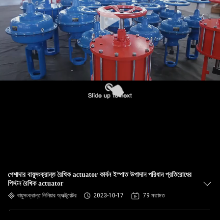
পেশাদার বায়ুসংক্রান্ত রৈখিক actuator কার্বন ইস্পাত উপাদান পরিধান প্রতিরোধের
পিস্টন রৈখিক actuator
বায়ুসংক্রান্ত লিনিয়ার অ্যাক্টুয়েটর
2023-10-17
79 মতামত