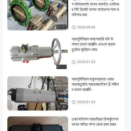
গ বাটারফ্লাই ভালভ যথার্থতা এনবিআ
র সিট রিমোট ভালভ অপারেশন সঙ্গে ক
নফিগার করা
বায়ুসংক্রান্ত প্রজাপতি ভালভ
02:57
2026-08-06
অ্যালুমিনিয়াম অ্যালোয়ারি বডি উ
পাদান ডাবল অ্যাক্টিং এসএস অ্যাক
চুয়েটর কন্ট্রোল মোড
বায়ুসংক্রান্ত র্যাক এবং Pinion Actuat
2025-01-02
or
01:17
অ্যালুমিনিয়াম বায়ুসংক্রান্ত এয়ার
অ্যাকচুয়েটর অ্যাডজাস্টেবল 3 পজিশ
ন ডাবল অ্যাক্টিং
বায়ুসংক্রান্ত বায়ু Actuator
2025-01-02
01:45
চেক/বাইপাস স্বয়ংক্রিয় রিসার্কুলেশন
ভালভ ক্ষতির পাম্প থেকে রক্ষা করুন