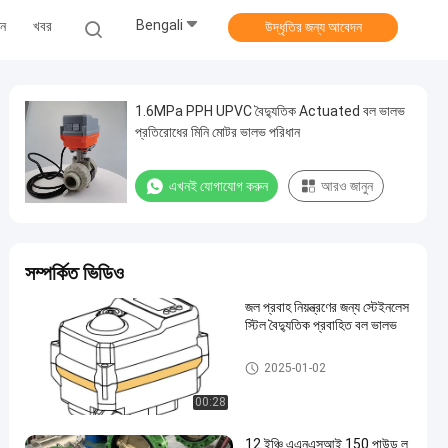
Bengali
ুন
খবর
উদ্ধৃতির জন্য আবেদন
1.6MPa PPH UPVC বৈদ্যুতিক Actuated বল ভালভ
প্রতিরোধের মিনি মোটর ভালভ পরিধান
এখনই যোগাযোগ করুন
আরও জানুন
সম্পর্কিত ভিডিও
জল প্রবাহ নিয়ন্ত্রণের জন্য স্টেইনলেস
স্টিল বৈদ্যুতিক প্রবাহিত বল ভালভ
ইলেকট্রিক অ্যাকচুয়েটেড ভালভ
2025-01-02
00:28
12 ইঞ্চি এএনএসআই 150 পাউন্ড ল