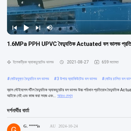
1.6MPa PPH UPVC বৈদ্যুতিক Actuated বল ভালভ প্রতিরো
ইলেকট্রিক অ্যাকচুয়েটেড ভালভ
2021-08-27
659 মতামত
#
মোটরযুক্ত বৈদ্যুতিন বল ভালভ
#
3 উপায় অ্যাকিউটেড বল ভালভ
#
মোটর চালিত বল ভা
ব্রাস স্টেইনলেস স্টীল বৈদ্যুতিক অ্যাকচুয়েটর বল ভালভ উচ্চ পরিধান প্রতিরোধ বৈদ্যুতিক Ac
আটকে নেই এবং কাজ করা সহজ এবং...
আরও দেখুন
দর্শনার্থীর বার্তা
G. ****is
AU
2024-10-24
G