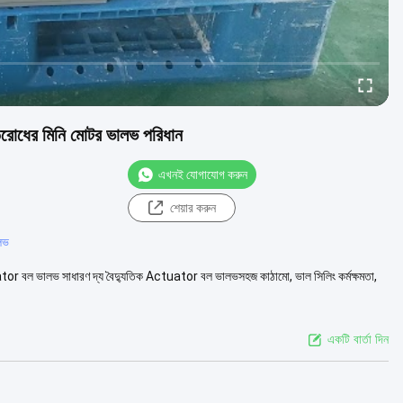
ধের মিনি মোটর ভালভ পরিধান
এখনই যোগাযোগ করুন
শেয়ার করুন
লভ
tuator বল ভালভ সাধারণ দ্য বৈদ্যুতিক Actuator বল ভালভসহজ কাঠামো, ভাল সিলিং কর্মক্ষমতা,
একটি বার্তা দিন