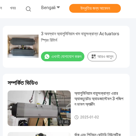
Bengali
ুন
খবর
উদ্ধৃতির জন্য আবেদন
3 অবস্থান অ্যালুমিনিয়াম খাদ বায়ুসংক্রান্ত Actuators
স্প্রিং রিটার্ন
এখনই যোগাযোগ করুন
আরও জানুন
সম্পর্কিত ভিডিও
অ্যালুমিনিয়াম বায়ুসংক্রান্ত এয়ার
অ্যাকচুয়েটর অ্যাডজাস্টেবল 3 পজিশ
ন ডাবল অ্যাক্টিং
বায়ুসংক্রান্ত বায়ু Actuator
2025-01-02
01:45
র্যাক এবং পিনিয়ন রোটারি নিউমেটিক